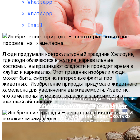
Whatsapp
Финансовая Грамотность: Как
Whatsapp
Откладывать Сбережения
Email
Почем «переобуться»? Разобрались
С Новыми Ценами На Зимнюю Резину
Люди придумали контркультурный праздник Хэллоуин,
где люди облачаются в жуткие карнавальные
костюмы, выпрашивают сладости и проводят время в
клубах и карнавалах. Этот праздник изобрели люди,
249 Пользователей Из 250 Возможных.
может быть, смотря на
интересные факты про
Viber Изучил, Как Белорусы Применяют
животных
. Изобретение природы придумало животного
Групповые Чаты
хамелеона для увеличения выживаемости. Известно,
что хамелеоны изменяют окраску в зависимости от
внешней обстановки.
Какие Болезни Люди Провоцируют
В России На Будущие Президентские
Сами Себе Вредными Привычками, И
Выборы Идут Четыре Кандидата
Научное Объяснение Через Сколько
Чем Это Опасно
Дней Человек Умрет Без Сна