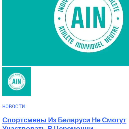
НОВОСТИ
Спортсмены Из Беларуси Не Смогут
Участвовать В Церемонии