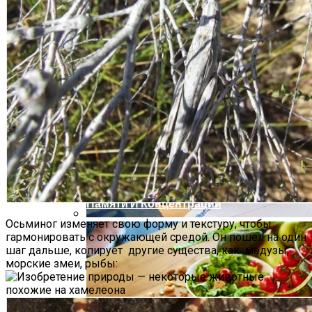
Какие Кредиты Дают В Беларуси
На Китайские Автомобили
Шипы Или Липучка? Что Выбрать В
Условиях Российской Зимы?
Белорусы Накопили В Альфа-Банке
900 Тыс. Бонусов. Их Хватит, Чтобы
7 Домашних Методов Для Улучшения
Спасти Жизнь Троим Детям
Памяти И Концентрации
Осьминог изменяет свою форму и текстуру, чтобы
Какие Навыки Станут Ключевыми
гармонировать с окружающей средой. Он пошел на один
шаг дальше, копирует другие существа, как медузы,
Через 10 Лет И Как Подготовиться К Ним
морские змеи, рыбы:
Сегодня