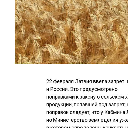
22 февраля Латвия ввела запрет 
и России. Это предусмотрено
поправками к закону о сельском х
продукции, попавшей под запрет,
поправок следует, что у Кабмина 
но Министерство земледелия уже 
в котором определены конкретн