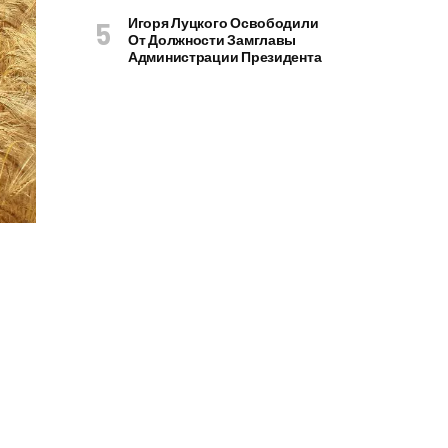
Игоря Луцкого Освободили
От Должности Замглавы
Администрации Президента