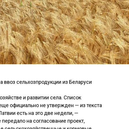
на ввоз сельхозпродукции из Беларуси
озяйстве и развитии села. Список
 еще официально не утвержден — из текста
Латвии есть на это две недели, —
передало на согласование проект,
ые сельскохозяйственные и кормовые