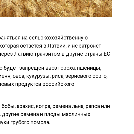
раняться на сельскохозяйственную
торая остается в Латвии, и не затронет
через Латвию транзитом в другие страны ЕС.
ию будет запрещен ввоз гороха, пшеницы,
ня, овса, кукурузы, риса, зернового сорго,
рновых продуктов российского
бобы, арахис, копра, семена льна, рапса или
, другие семена и плоды масличных
муки грубого помола.