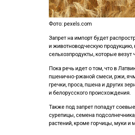
Фото: pexels.com
Запрет на импорт будет распрост
и животноводческую продукцию, ко
сельхозпродукты, которые везут 
Пока речь идет о том, что в Латв
пшенично-ржаной смеси, ржи, ячме
гречки, проса, пшена и других зе
и белорусского происхождения.
Также под запрет попадут соевые 
сурепицы, семена подсолнечника
растений, кроме горчицы, муки и 