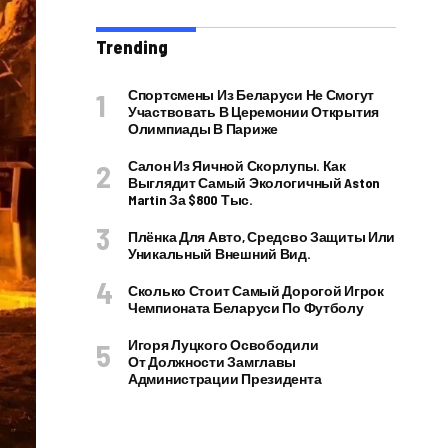
Trending
Спортсмены Из Беларуси Не Смогут
Участвовать В Церемонии Открытия
Олимпиады В Париже
Салон Из Яичной Скорлупы. Как
Выглядит Самый Экологичный Aston
Martin За $800 Тыс.
Плёнка Для Авто, Средсво Защиты Или
Уникальный Внешний Вид.
Сколько Стоит Самый Дорогой Игрок
Чемпионата Беларуси По Футболу
Игоря Луцкого Освободили
От Должности Замглавы
Администрации Президента