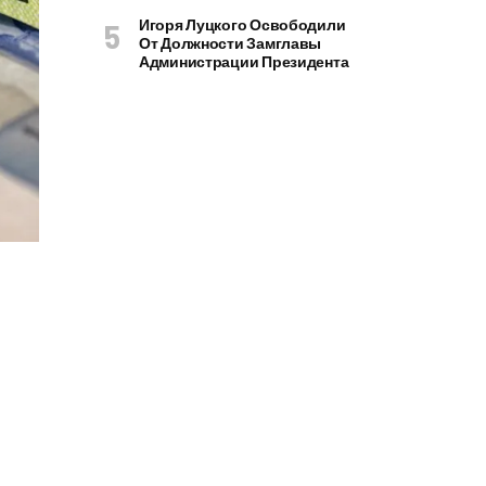
Игоря Луцкого Освободили
От Должности Замглавы
Администрации Президента