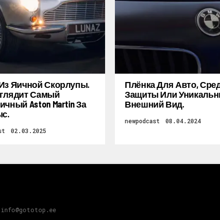
Из Яичной Скорлупы.
Плёнка Для Авто, Сре
глядит Самый
Защиты Или Уникаль
ичный Aston Martin За
Внешний Вид.
ыс.
newpodcast
08.04.2024
st
02.03.2025
 info@gototop.ee