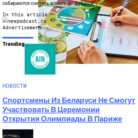
собираются снизить вплоть до 2−2,25%.
In this article:
Advertisement
Trending
Как Мы Худеем: 8 Этапов Похудения У
Мужчин И Женщин
НОВОСТИ
Спортсмены Из Беларуси Не Смогут
Участвовать В Церемонии
Открытия Олимпиады В Париже