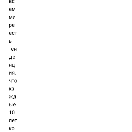
вс
ем
ми
ре
ест
ь
тен
де
нц
ия,
что
ка
жд
ые
10
лет
ко