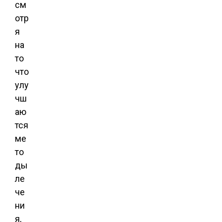
см
отр
я
на
то
что
улу
чш
аю
тся
ме
то
ды
ле
че
ни
я,