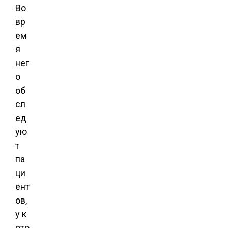
Во
вр
ем
я
нег
о
об
сл
ед
ую
т
па
ци
ент
ов,
у к
ото