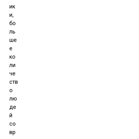
ик
и,
бо
ль
ше
е
ко
ли
че
ств
о
лю
де
й
со
вр