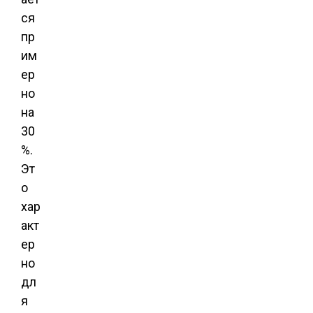
ся
пр
им
ер
но
на
30
%.
Эт
о
хар
акт
ер
но
дл
я