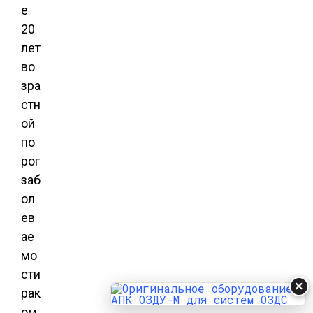
е
20
лет
во
зра
стн
ой
по
рог
заб
ол
ев
ае
мо
сти
×
рак
ом