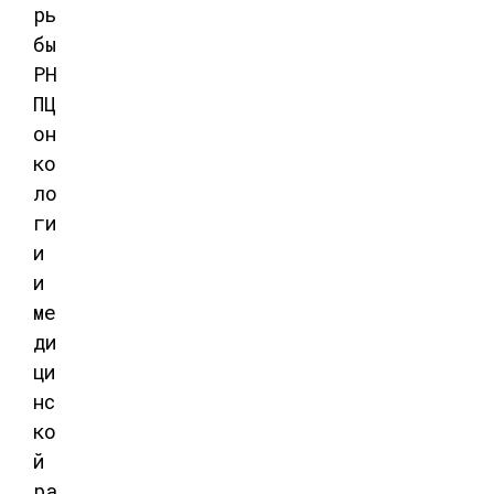
рь
бы
РН
ПЦ
он
ко
ло
ги
и
и
ме
ди
ци
нс
ко
й
ра