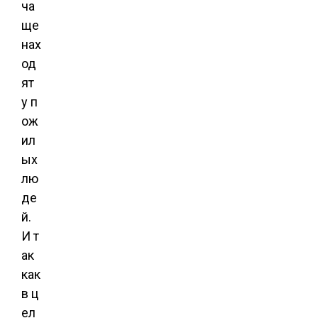
ча
ще
нах
од
ят
у п
ож
ил
ых
лю
де
й.
И т
ак
как
в ц
ел