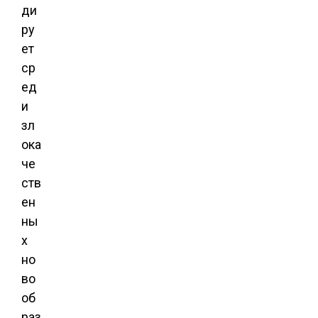
ди
ру
ет
ср
ед
и
зл
ока
че
ств
ен
ны
х
но
во
об
раз