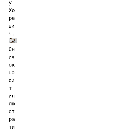
у
Хо
ре
ви
ч.
Сн
им
ок
но
си
т
ил
лю
ст
ра
ти