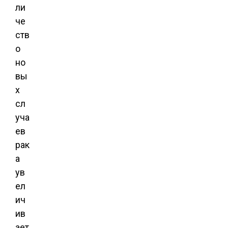
ли
че
ств
о
но
вы
х
сл
уча
ев
рак
а
ув
ел
ич
ив
ает