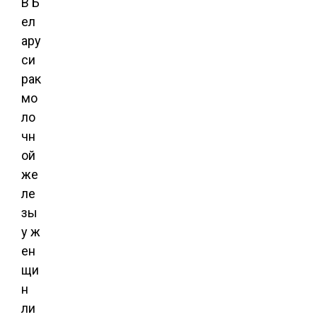
В Б
ел
ару
си
рак
мо
ло
чн
ой
же
ле
зы
у ж
ен
щи
н
ли