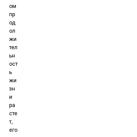
ом
пр
од
ол
жи
тел
ьн
ост
ь
жи
зн
и
ра
сте
т,
его