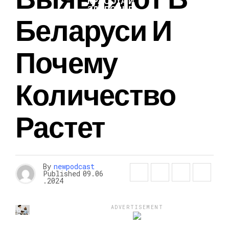
КРАСОТА И
ЗДОРОВЬЕ
Беларуси И
Почему
Количество
Растет
By
newpodcast
Published
09.06
.2024
ADVERTISEMENT