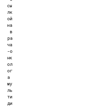
сы
лк
ой
на
в
ра
ча
-о
нк
ол
ог
а
му
ль
ти
ди