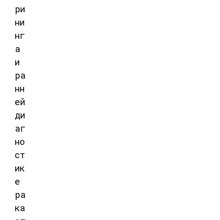
ри
ни
нг
а
и
ра
нн
ей
ди
аг
но
ст
ик
е
ра
ка