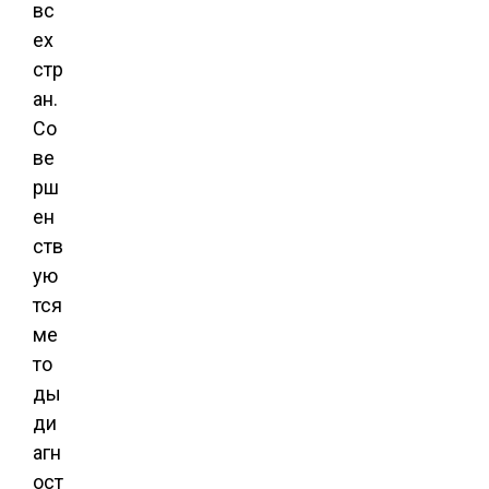
вс
ех
стр
ан.
Со
ве
рш
ен
ств
ую
тся
ме
то
ды
ди
агн
ост