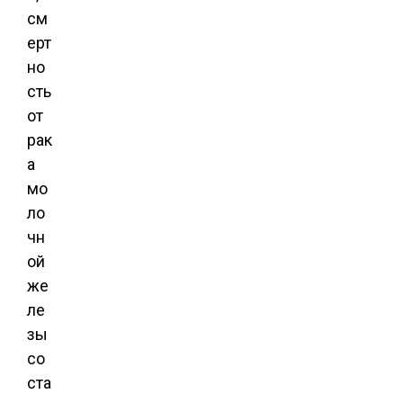
см
ерт
но
сть
от
рак
а
мо
ло
чн
ой
же
ле
зы
со
ста