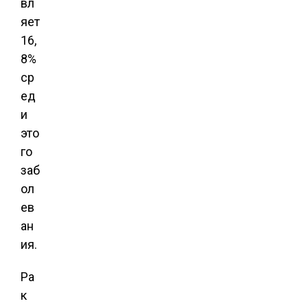
вл
яет
16,
8%
ср
ед
и
это
го
заб
ол
ев
ан
ия.
Ра
к