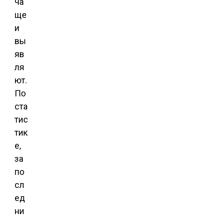
ча
ще
и
вы
яв
ля
ют.
По
ста
тис
тик
е,
за
по
сл
ед
ни