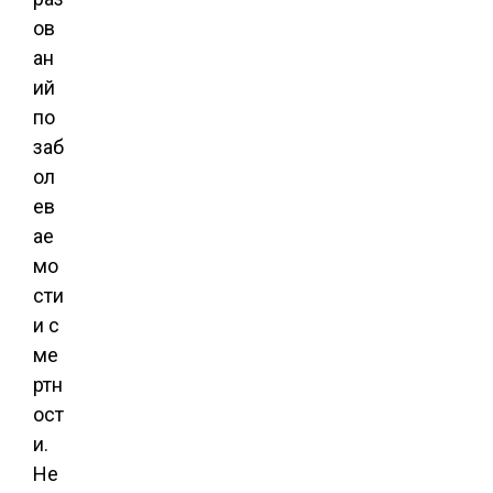
ов
ан
ий
по
заб
ол
ев
ае
мо
сти
и с
ме
ртн
ост
и.
Не