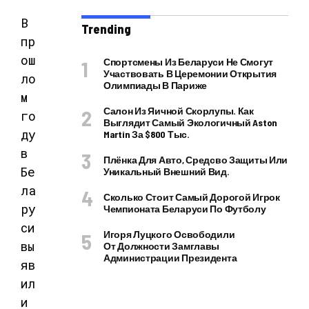
В
Trending
пр
ош
Спортсмены Из Беларуси Не Смогут
Участвовать В Церемонии Открытия
ло
Олимпиады В Париже
м
Салон Из Яичной Скорлупы. Как
го
Выглядит Самый Экологичный Aston
ду
Martin За $800 Тыс.
в
Плёнка Для Авто, Средсво Защиты Или
Бе
Уникальный Внешний Вид.
ла
Сколько Стоит Самый Дорогой Игрок
ру
Чемпионата Беларуси По Футболу
си
Игоря Луцкого Освободили
вы
От Должности Замглавы
Администрации Президента
яв
ил
и