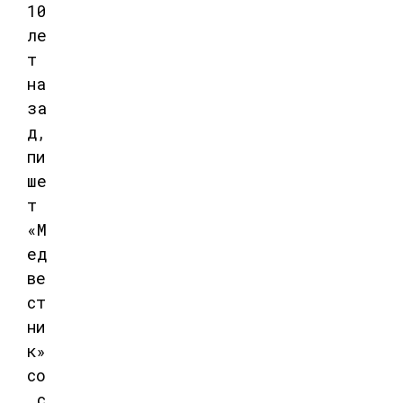
10
ле
т
на
за
д,
пи
ше
т
«М
ед
ве
ст
ни
к»
со
с