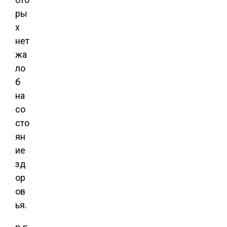
ры
х
нет
жа
ло
б
на
со
сто
ян
ие
зд
ор
ов
ья.