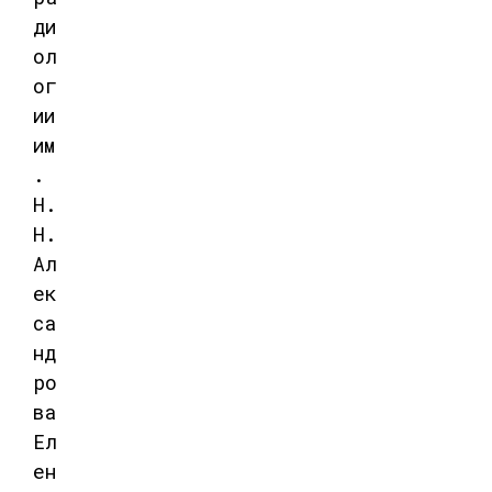
ди
ол
ог
ии
им
.
Н.
Н.
Ал
ек
са
нд
ро
ва
Ел
ен