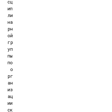
сц
ип
ли
на
рн
ой
гр
уп
пы
по
о
рг
ан
из
ац
ии
ск