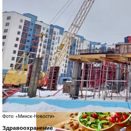
Какие Кредиты Дают В Беларуси
На Китайские Автомобили
Шипы Или Липучка? Что Выбрать В
Условиях Российской Зимы?
7 Домашних Методов Для Улучшения
Памяти И Концентрации
В Нью-Йорке Введут Плату За Пробки
В Центре Города
Какие Навыки Станут Ключевыми
Через 10 Лет И Как Подготовиться К Ним
Сегодня
Фото: «Минск-Новости»
Здравоохранение