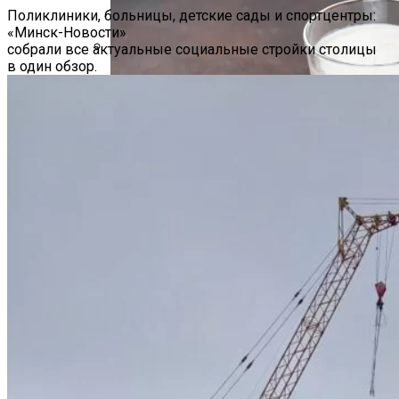
Поликлиники, больницы, детские сады и спортцентры:
«Минск-Новости»
собрали все актуальные социальные стройки столицы
в один обзор.
Hyundai Santa Fe: Мощное Сочетание
Традиций И Новаций При Расходе 6 Л
На «сотню»
Безлактозное Молоко — Обычное
Молоко Или Хорошая Альтернатива?
В Китае Зафиксировали Самую
Большую Дефляцию За 14 Лет
Как Грамотно Начать Карьеру
Молодым Специалистам