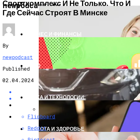
Спорткомплекс И Не Только. Что И
НОВОСТИ
newpodcast.ru
Где Сейчас Строят В Минске
БИЗНЕС И ФИНАНСЫ
By
newpodcast
АВТО
Published
02.04.2024
НАУКА И ТЕХНОЛОГИИ
Flipboard
Белорусы Накопили В Альфа-Банке
900 Тыс. Бонусов. Их Хватит, Чтобы
Reddit
КРАСОТА И ЗДОРОВЬЕ
Спасти Жизнь Троим Детям
Pinterest