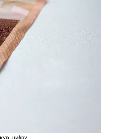
д
кую цифру