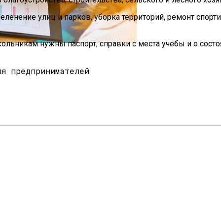
еленение улиц и парков, уборка территорий, ремонт спор
кольникам нужны паспорт, справки с места учебы и о состо
Мужчин И Женщин
ля предпринимателей