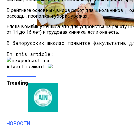
В рейтинге основных видов работ для школьников — оз
рассады, прополка и уборка урожая.
Елена Комлик уточнила, что для устройства на работу ш
от 14 до 16 лет) и трудовая книжка, если она есть.
Как Мы Худеем: 8 Этапов Похудения У 
В белорусских школах появится факультатив д
In this article:
Advertisement
Trending
НОВОСТИ