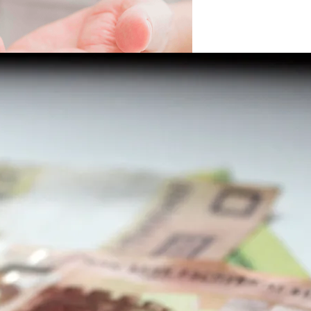
вать Сбережения
 Новыми Ценами На Зимнюю Резину
Viber Изучил, Как Белорусы Применяют Групповые Чаты
й Человек Умрет Без Сна
ыборы Идут Четыре Кандидата
 Себе Вредными Привычками, И Чем Это Опасно
Про Животных И Человека
ной Жизнью, И Не Выгореть