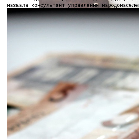
назвала консультант управления народонаселе
Hyundai Santa Fe: Мощное Сочетание Тра
Life:) Расширил Сеть 4G По Всей Стране
Безлактозное Молоко — Обычное Молок
Как Грамотно Начать Карьеру Молодым
Какие Кредиты Дают В Беларуси На Ки