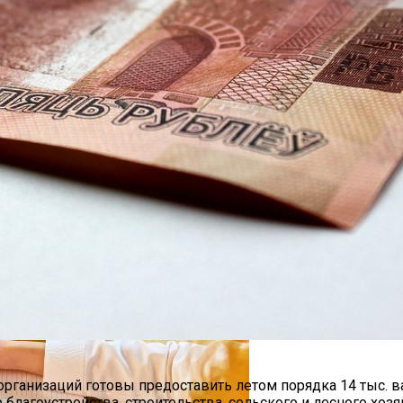
овиях Российской Зимы?
Тыс. Бонусов. Их Хватит, Чтобы Спасти Жизнь Троим Д
мяти И Концентрации
0 Лет И Как Подготовиться К Ним Сегодня
рганизаций готовы предоставить летом порядка 14 тыс. ва
лагоустройства, строительства, сельского и лесного хозя