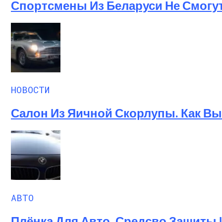
Спортсмены Из Беларуси Не Смогу
НОВОСТИ
Салон Из Яичной Скорлупы. Как Выг
АВТО
Плёнка Для Авто, Средсво Защиты