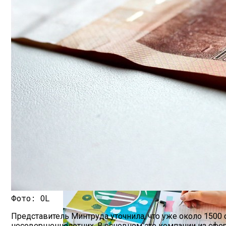
Шипы Или Липучка? Что Выбрать В Усл
Белорусы Накопили В Альфа-Банке 900 
7 Домашних Методов Для Улучшения Па
Какие Навыки Станут Ключевыми Через 1
Фото: OL
Представитель Минтруда уточнила, что уже около 1500 о
несовершеннолетних. В основном это компании из сфер б