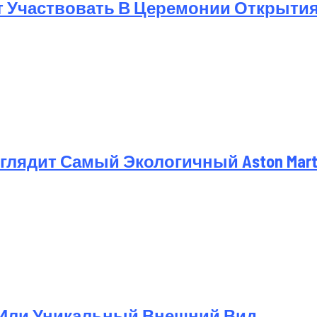
т Участвовать В Церемонии Открыти
лядит Самый Экологичный Aston Martin
 Или Уникальный Внешний Вид.