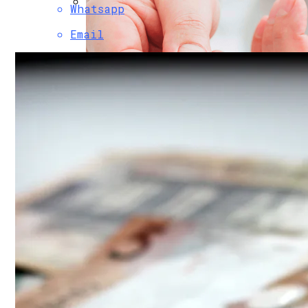
Whatsapp
Финансовая Грамотность: Как Отклады
Email
Почем «переобуться»? Разобрались С
249 Пользователей Из 250 Возможных. 
Научное Объяснение Через Сколько Дне
В России На Будущие Президентские В
Какие Болезни Люди Провоцируют Сами
Интересные И Познавательные Факты 
Как Найти Баланс Между Работой И Лич