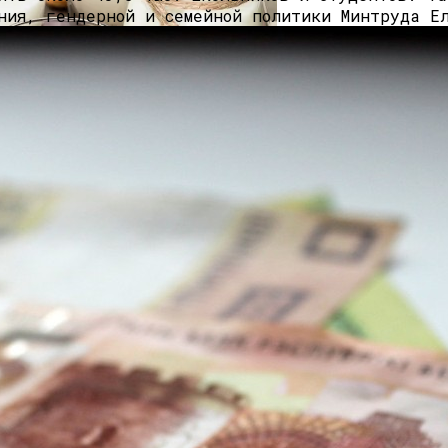
ния, гендерной и семейной политики Минтруда Е
диций И Новаций При Расходе 6 Л На «сотню»
о Или Хорошая Альтернатива?
 Специалистам
тайские Автомобили