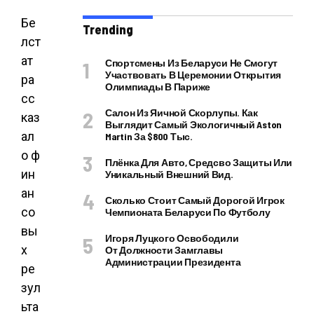
Бе
Trending
лст
ат
Спортсмены Из Беларуси Не Смогут
Участвовать В Церемонии Открытия
ра
Олимпиады В Париже
сс
Салон Из Яичной Скорлупы. Как
каз
Выглядит Самый Экологичный Aston
ал
Martin За $800 Тыс.
о ф
Плёнка Для Авто, Средсво Защиты Или
ин
Уникальный Внешний Вид.
ан
Сколько Стоит Самый Дорогой Игрок
со
Чемпионата Беларуси По Футболу
вы
Игоря Луцкого Освободили
х
От Должности Замглавы
Администрации Президента
ре
зул
ьта