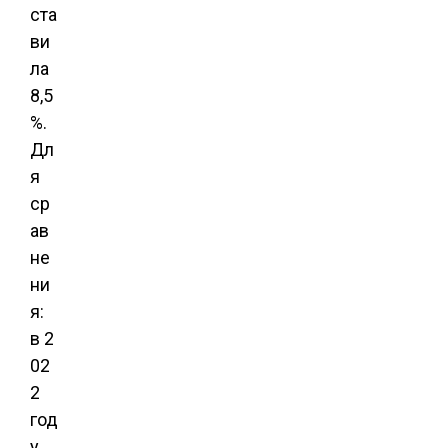
ста
ви
ла
8,5
%.
Дл
я
ср
ав
не
ни
я:
в 2
02
2
год
у