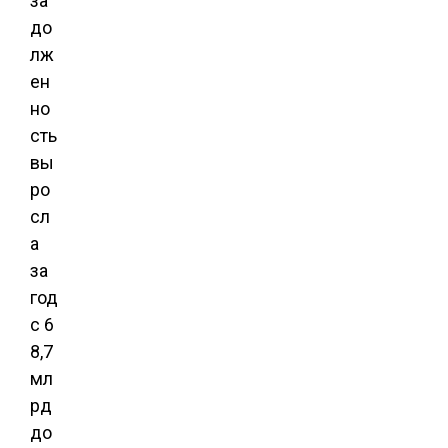
за
до
лж
ен
но
сть
вы
ро
сл
а
за
год
с 6
8,7
мл
рд
до