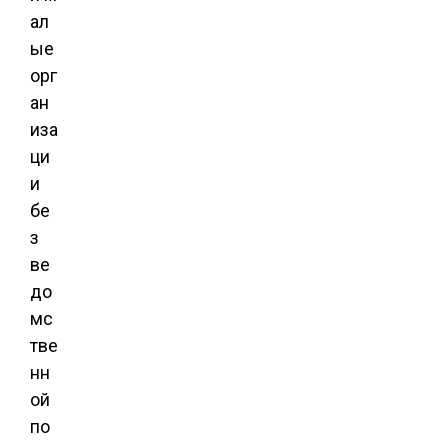
ал
ые
орг
ан
иза
ци
и
бе
з
ве
до
мс
тве
нн
ой
по