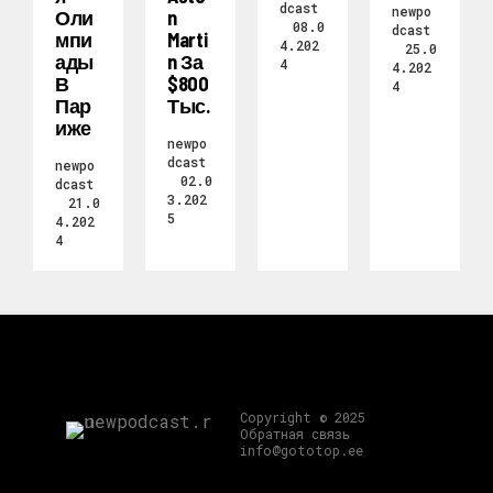
dcast
newpo
Оли
N
08.0
dcast
Мпи
Marti
4.202
25.0
Ады
N За
4
4.202
В
$800
4
Пар
Тыс.
Иже
newpo
dcast
newpo
02.0
dcast
3.202
21.0
5
4.202
4
Copyright © 2025
Обратная связь
info@gototop.ee