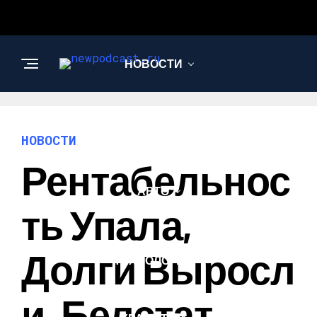
НОВОСТИ
БИЗНЕС И
ФИНАНСЫ
НОВОСТИ
Рентабельнос
АВТО
Ть Упала,
НАУКА И
Долги Выросл
ТЕХНОЛОГИИ
И. Белстат