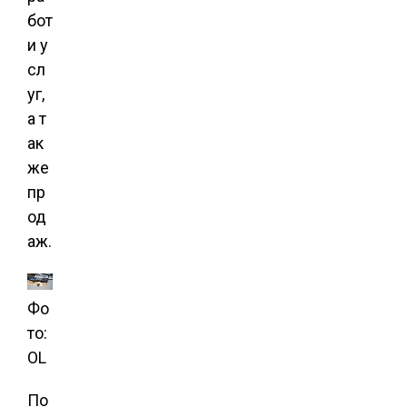
бот
и у
сл
уг,
а т
ак
же
пр
од
аж.
Фо
то:
OL
По