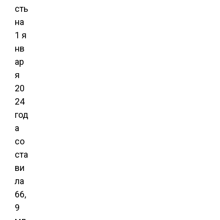
сть
на
1 я
нв
ар
я
20
24
год
а
со
ста
ви
ла
66,
9