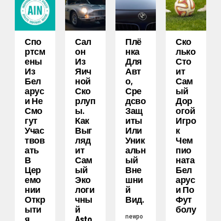
Спо
Сал
Плё
Ско
Ртсм
Он
Нка
Лько
Ены
Из
Для
Сто
Из
Яич
Авт
Ит
Бел
Ной
О,
Сам
Арус
Ско
Сре
Ый
И Не
Рлуп
Дсво
Дор
Смо
Ы.
Защ
Огой
Гут
Как
Иты
Игро
Учас
Выг
Или
К
Твов
Ляд
Уник
Чем
Ать
Ит
Альн
Пио
В
Сам
Ый
Ната
Цер
Ый
Вне
Бел
Емо
Эко
Шни
Арус
Нии
Логи
Й
И По
Откр
Чны
Вид.
Фут
Ыти
Й
Болу
newpo
Я
Asto