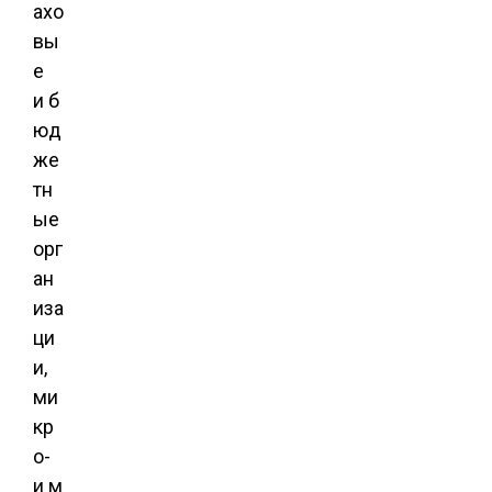
ахо
вы
е
и б
юд
же
тн
ые
орг
ан
иза
ци
и,
ми
кр
о-
и м