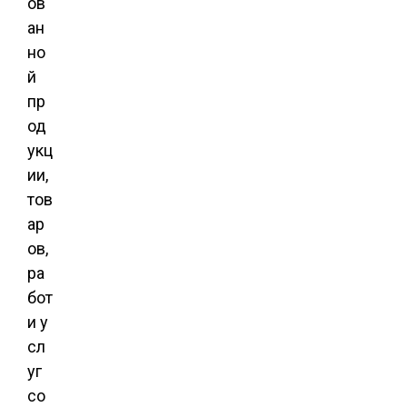
ов
ан
но
й
пр
од
укц
ии,
тов
ар
ов,
ра
бот
и у
сл
уг
со