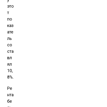
это
т
по
каз
ате
ль
со
ста
вл
ял
10,
8%.
Ре
нта
бе