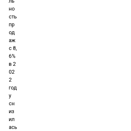
ль
но
сть
пр
од
аж
с 8,
6%
в 2
02
2
год
у
сн
из
ил
ась