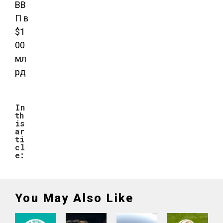
ВВ
П в
$1
00
мл
рд
In
th
is
ar
ti
cl
e:
You May Also Like