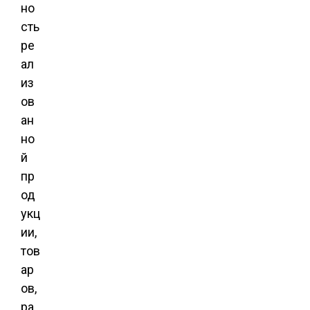
но
сть
ре
ал
из
ов
ан
но
й
пр
од
укц
ии,
тов
ар
ов,
ра