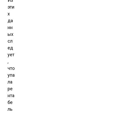
Из
эти
х
да
нн
ых
сл
ед
ует
,
что
упа
ла
ре
нта
бе
ль