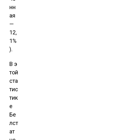
нн
ая
—
12,
1%
).
В э
той
ста
тис
тик
е
Бе
лст
ат
не