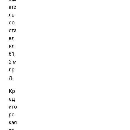
ате
ль
со
ста
вл
ял
61,
2 м
лр
д.
Кр
ед
ито
рс
кая