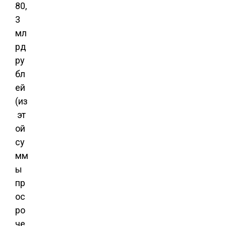
80,
3
мл
рд
ру
бл
ей
(из
эт
ой
су
мм
ы
пр
ос
ро
че