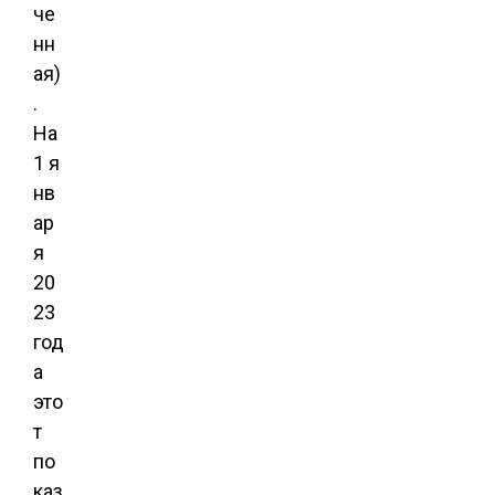
че
нн
ая)
.
На
1 я
нв
ар
я
20
23
год
а
это
т
по
каз