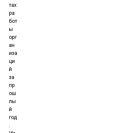
тах
ра
бот
ы
орг
ан
иза
ци
й
за
пр
ош
лы
й
год
.