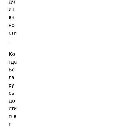
дч
ин
ен
но
сти
.
Ко
гда
Бе
ла
ру
сь
до
сти
гне
т