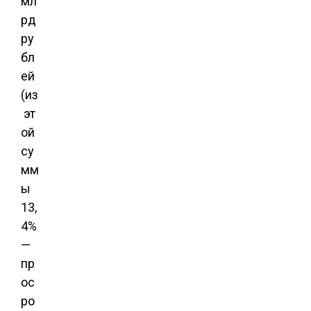
мл
рд
ру
бл
ей
(из
эт
ой
су
мм
ы
13,
4%
—
пр
ос
ро