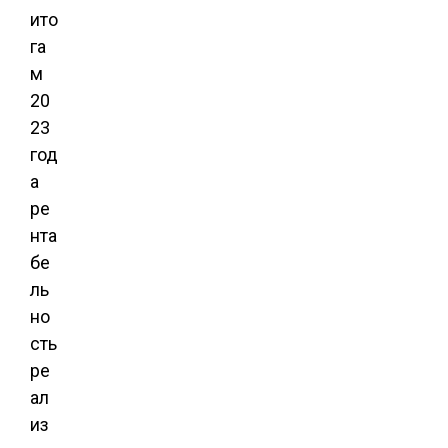
ито
га
м
20
23
год
а
ре
нта
бе
ль
но
сть
ре
ал
из