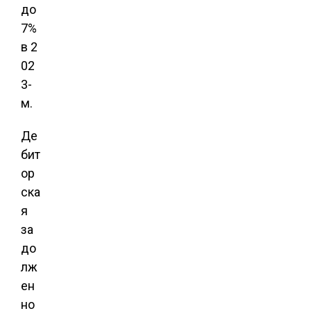
до
7%
в 2
02
3-
м.
Де
бит
ор
ска
я
за
до
лж
ен
но