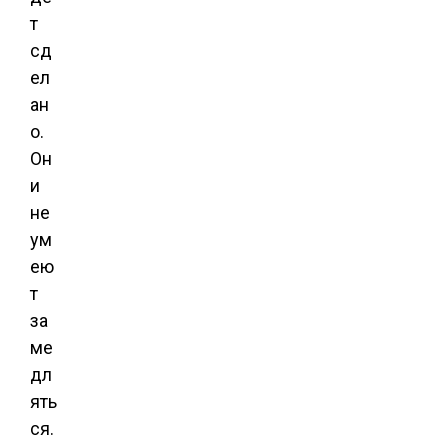
т
сд
ел
ан
о.
Он
и
не
ум
ею
т
за
ме
дл
ять
ся.