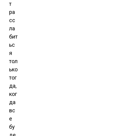
т
ра
сс
ла
бит
ьс
я
тол
ько
тог
да,
ког
да
вс
е
бу
де