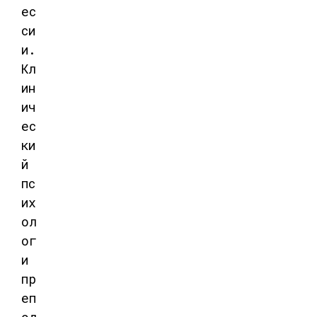
ес
си
и.
Кл
ин
ич
ес
ки
й
пс
их
ол
ог
и
пр
еп
од