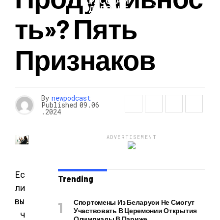
КРАСОТА И
ЗДОРОВЬЕ
Ть»? Пять
Признаков
By
newpodcast
Published
09.06
.2024
ADVERTISEMENT
Ес
Trending
ли
вы
Спортсмены Из Беларуси Не Смогут
Участвовать В Церемонии Открытия
ч
Олимпиады В Париже