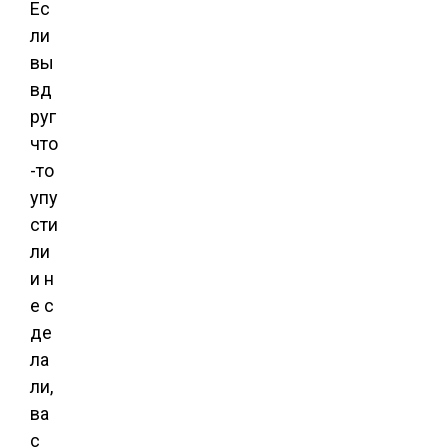
Ес
ли
вы
вд
руг
что
-то
упу
сти
ли
и н
е с
де
ла
ли,
ва
с