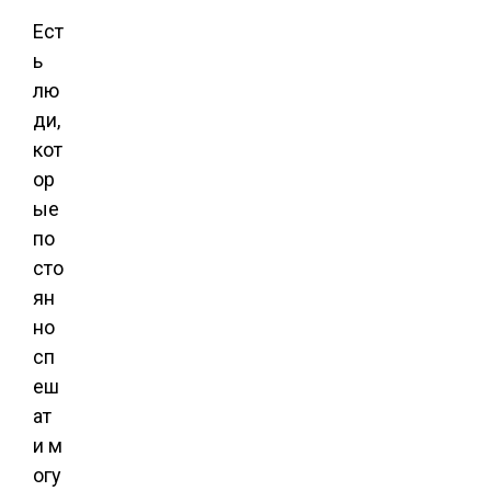
Ест
ь
лю
ди,
кот
ор
ые
по
сто
ян
но
сп
еш
ат
и м
огу