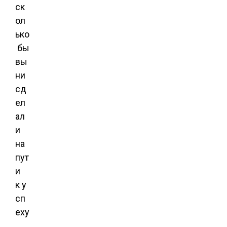
ск
ол
ько
бы
вы
ни
сд
ел
ал
и
на
пут
и
к у
сп
еху
,