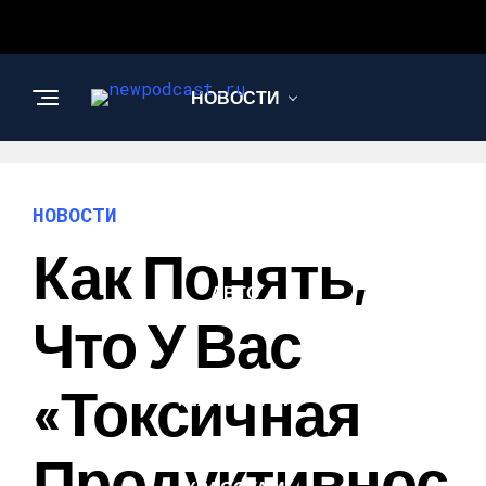
НОВОСТИ
БИЗНЕС И
ФИНАНСЫ
НОВОСТИ
Как Понять,
АВТО
Что У Вас
НАУКА И
«токсичная
ТЕХНОЛОГИИ
Продуктивнос