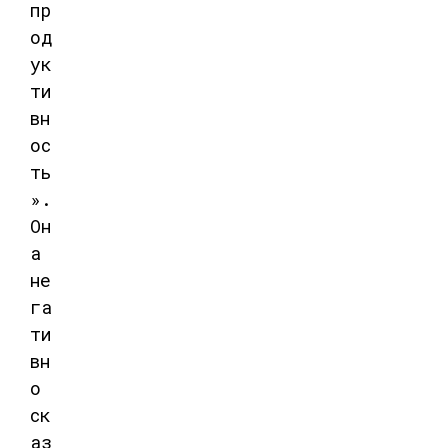
пр
од
ук
ти
вн
ос
ть
».
Он
а
не
га
ти
вн
о
ск
аз