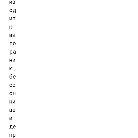
ив
од
ит
к
вы
го
ра
ни
ю,
бе
сс
он
ни
це
и
де
пр