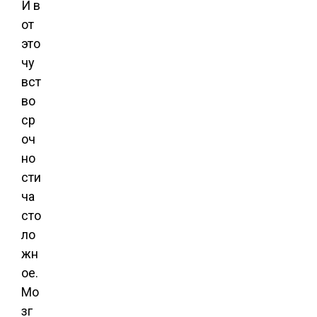
И в
от
это
чу
вст
во
ср
оч
но
сти
ча
сто
ло
жн
ое.
Мо
зг