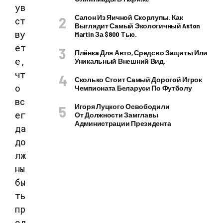
ув
Салон Из Яичной Скорлупы. Как
ст
Выглядит Самый Экологичный Aston
ву
Martin За $800 Тыс.
ет
Плёнка Для Авто, Средсво Защиты Или
е,
Уникальный Внешний Вид.
чт
Сколько Стоит Самый Дорогой Игрок
о
Чемпионата Беларуси По Футболу
вс
Игоря Луцкого Освободили
ег
От Должности Замглавы
Администрации Президента
да
до
лж
ны
бы
ть
пр
од