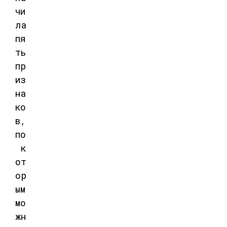
чи
ла
пя
ть
пр
из
на
ко
в,
по
к
от
ор
ым
мо
жн