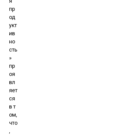
я
пр
од
укт
ив
но
сть
»
пр
оя
вл
яет
ся
в т
ом,
что
,