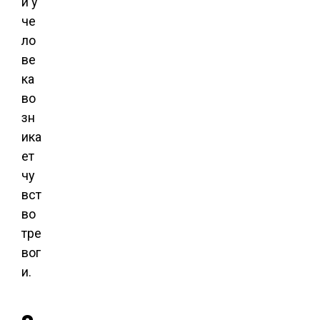
и у
че
ло
ве
ка
во
зн
ика
ет
чу
вст
во
тре
вог
и.