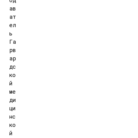
ав
ат
ел
ь
Га
рв
ар
дс
ко
й
ме
ди
ци
нс
ко
й