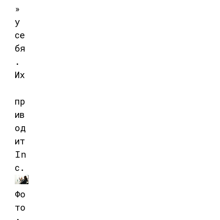
»
у
се
бя
.
Их
пр
ив
од
ит
In
c.
Фо
то