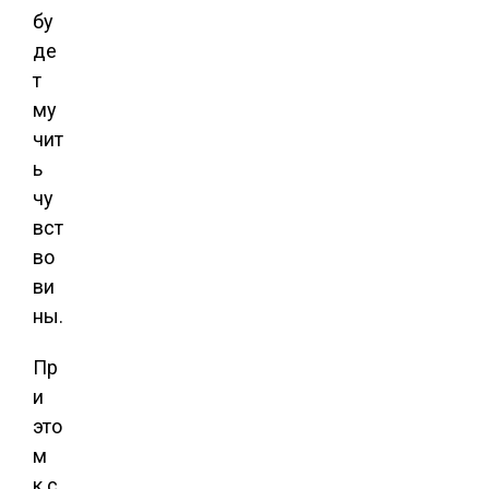
бу
де
т
му
чит
ь
чу
вст
во
ви
ны.
Пр
и
это
м
к с