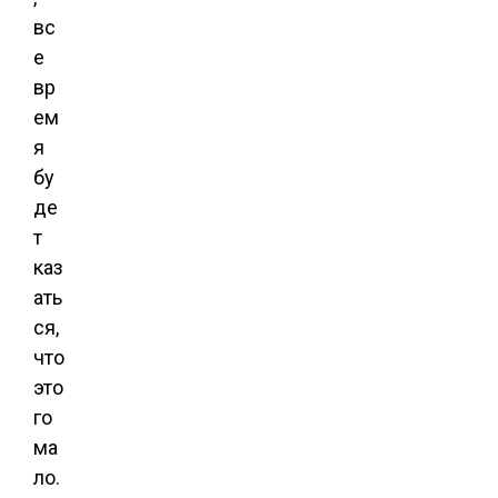
вс
е
вр
ем
я
бу
де
т
каз
ать
ся,
что
это
го
ма
ло.