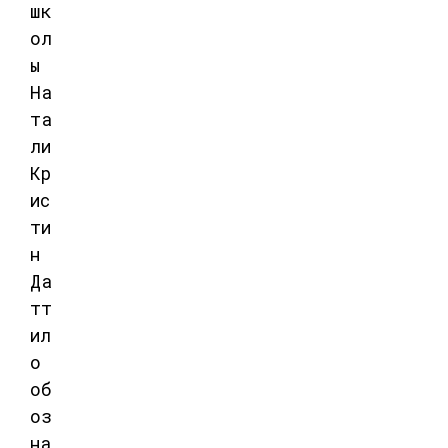
шк
ол
ы
На
та
ли
Кр
ис
ти
н
Да
тт
ил
о
об
оз
на