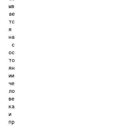
ыв
ае
тс
я
на
с
ос
то
ян
ии
че
ло
ве
ка
и
пр