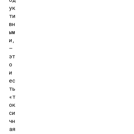
ук
ти
вн
ым
и,
—
эт
о
и
ес
ть
«т
ок
си
чн
ая