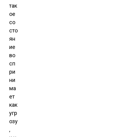
так
ое
со
сто
ян
ие
во
сп
ри
ни
ма
ет
как
угр
озу
,