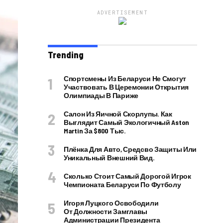
ADVERTISEMENT
Trending
Спортсмены Из Беларуси Не Смогут
Участвовать В Церемонии Открытия
Олимпиады В Париже
Салон Из Яичной Скорлупы. Как
Выглядит Самый Экологичный Aston
Martin За $800 Тыс.
Плёнка Для Авто, Средсво Защиты Или
Уникальный Внешний Вид.
Сколько Стоит Самый Дорогой Игрок
Чемпионата Беларуси По Футболу
Игоря Луцкого Освободили
От Должности Замглавы
Администрации Президента