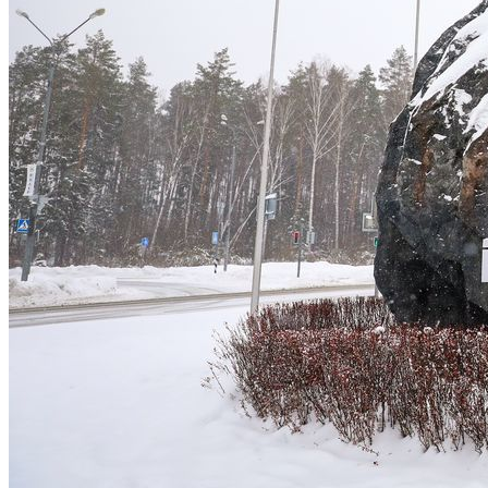
Какие Кредиты Дают В Беларуси
На Китайские Автомобили
Шипы Или Липучка? Что Выбрать В
Условиях Российской Зимы?
7 Домашних Методов Для Улучшения
В России На Будущие Президентские
Памяти И Концентрации
Выборы Идут Четыре Кандидата
Какие Навыки Станут Ключевыми
Через 10 Лет И Как Подготовиться К Ним
Сегодня