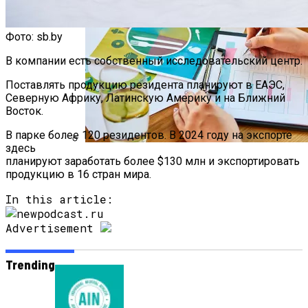
Фото: sb.by
В компании есть собственный исследовательский центр.
Поставлять продукцию резидента планируют в ЕАЭС,
Северную Африку, Латинскую Америку и на Ближний
Восток.
В парке более 120 резидентов. В 2024 году на экспорте
здесь
планируют заработать более $130 млн и экспортировать
Как Мы Худеем: 8 Этапов Похудения У
продукцию в 16 стран мира.
Мужчин И Женщин
In this article:
Advertisement
Trending