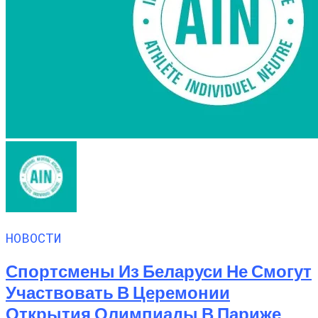
НОВОСТИ
Спортсмены Из Беларуси Не Смогут
Участвовать В Церемонии
Открытия Олимпиады В Париже