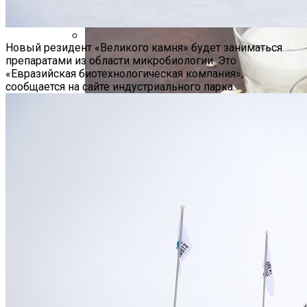
Новый резидент «Великого камня» будет заниматься
Hyundai Santa Fe: Мощное Сочетание
препаратами из области микробиологии. Это
Традиций И Новаций При Расходе 6 Л
«Евразийская биотехнологическая компания»,
На «сотню»
сообщается на сайте индустриального парка.
Безлактозное Молоко — Обычное
В Беларуси Начинает Работать
Молоко Или Хорошая Альтернатива?
Доставка Лекарств На Дом
Как Грамотно Начать Карьеру
Молодым Специалистам