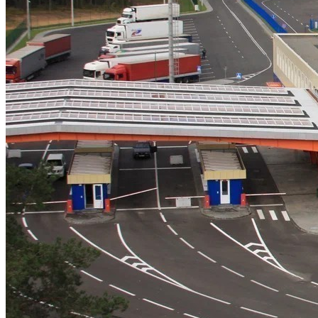
Какие Кредиты Дают В Беларуси
На Китайские Автомобили
Шипы Или Липучка? Что Выбрать В
Условиях Российской Зимы?
7 Домашних Методов Для Улучшения
Памяти И Концентрации
Какие Навыки Станут Ключевыми
Через 10 Лет И Как Подготовиться К Ним
Сегодня