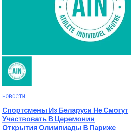
НОВОСТИ
Спортсмены Из Беларуси Не Смогут
Участвовать В Церемонии
Открытия Олимпиады В Париже