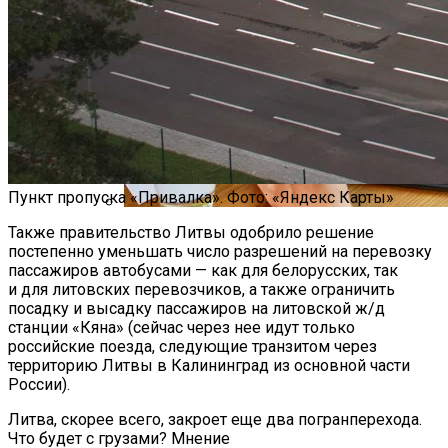
Пункт пропуска «Привалка». Фото: «Яндекс Карты»
Также правительство Литвы одобрило решение
Как Мы Худеем: 8 Этапов Похудения У
постепенно уменьшать число разрешений на перевозку
Мужчин И Женщин
пассажиров автобусами — как для белорусских, так
и для литовских перевозчиков, а также ограничить
посадку и высадку пассажиров на литовской ж/д
станции «Кяна» (сейчас через нее идут только
российские поезда, следующие транзитом через
территорию Литвы в Калининград из основной части
России).
Литва, скорее всего, закроет еще два погранперехода.
Что будет с грузами? Мнение