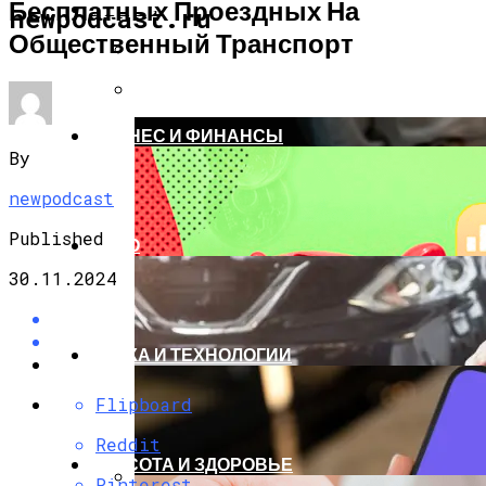
Бесплатных Проездных На
НОВОСТИ
newpodcast.ru
Общественный Транспорт
Черновик
Черновик
БИЗНЕС И ФИНАНСЫ
By
newpodcast
Published
АВТО
30.11.2024
НАУКА И ТЕХНОЛОГИИ
Flipboard
Reddit
КРАСОТА И ЗДОРОВЬЕ
Pinterest