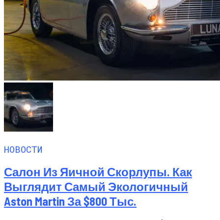
НОВОСТИ
Салон Из Яичной Скорлупы. Как
Выглядит Самый Экологичный
Aston Martin За $800 Тыс.