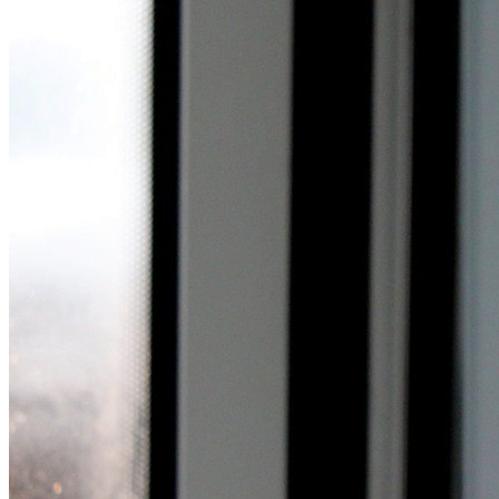
Какие Кредиты Дают В Беларуси
На Китайские Автомобили
Шипы Или Липучка? Что Выбрать В
Условиях Российской Зимы?
7 Домашних Методов Для Улучшения
Памяти И Концентрации
Какие Навыки Станут Ключевыми
Через 10 Лет И Как Подготовиться К Ним
Сегодня