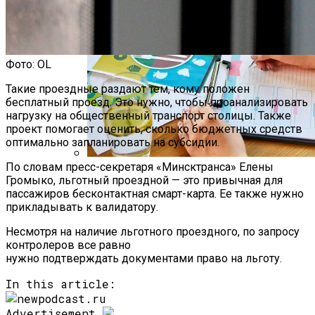
Фото: OL
Такие проездные раздают тем, кому положен
бесплатный проезд. Это нужно, чтобы проанализировать
нагрузку на общественный транспорт столицы. Также
проект помогает оценить, сколько бюджетных средств
оптимально запланировать на субсидии.
По словам пресс-секретаря «Минсктранса» Елены
Как Мы Худеем: 8 Этапов Похудения У
Громыко, льготный проездной — это привычная для
Мужчин И Женщин
пассажиров бесконтактная смарт-карта. Ее также нужно
прикладывать к валидатору.
Несмотря на наличие льготного проездного, по запросу
контролеров все равно
нужно подтверждать документами право на льготу.
In this article:
Advertisement