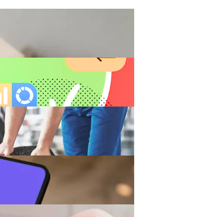
ртные Цены На Сыры Для Российского Рынка