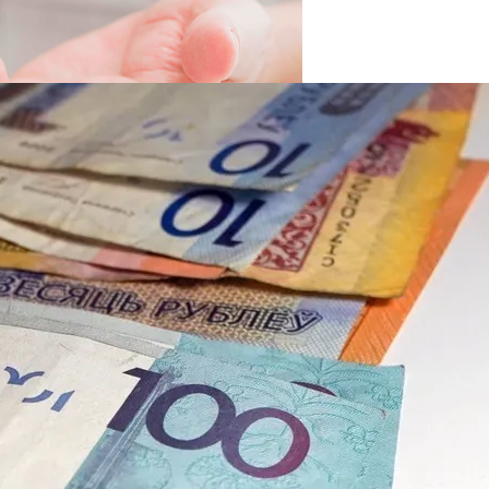
вать Сбережения
 Новыми Ценами На Зимнюю Резину
Viber Изучил, Как Белорусы Применяют Групповые Чаты
й Человек Умрет Без Сна
 Дефляцию За 14 Лет
 Себе Вредными Привычками, И Чем Это Опасно
Про Животных И Человека
ной Жизнью, И Не Выгореть