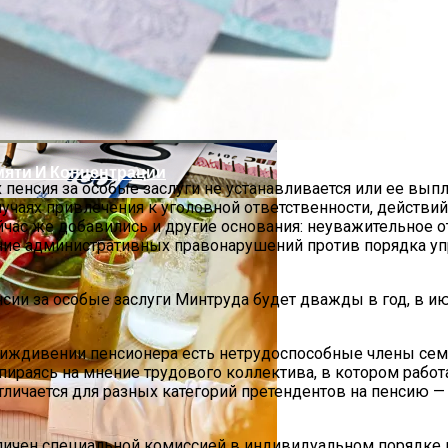
овиях Российской Зимы?
На Ввоз Товаров В Беларусь И Россию
мяти И Концентрации
х пенсия за особые заслуги не устанавливается или ее вы
учаях привлечения к уголовной ответственности, действий
ейчас же добавились и другие основания: неуважительное
ение административных правонарушений против порядка у
0 Лет И Как Подготовиться К Ним Сегодня
сии за особые заслуги Минтруда будет дважды в год, в и
иждивении пенсионера есть нетрудоспособные члены семь
пираясь на мнение трудового коллектива, в котором работ
тличается для разных категорий претендентов на пенсию 
ичен специальной комиссией в индивидуальном порядке п