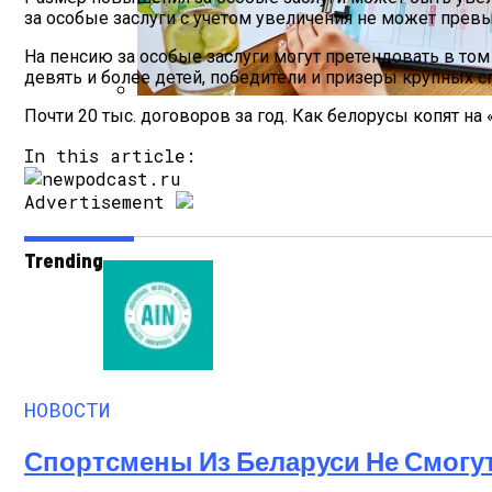
за особые заслуги с учетом увеличения не может прев
На пенсию за особые заслуги могут претендовать в том
девять и более детей, победители и призеры крупных 
Почти 20 тыс. договоров за год. Как белорусы копят н
Как Мы Худеем: 8 Этапов Похудения У 
In this article:
Advertisement
Trending
НОВОСТИ
Спортсмены Из Беларуси Не Смогу