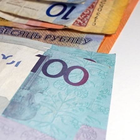
диций И Новаций При Расходе 6 Л На «сотню»
ивлекать «длинные» Вклады В Рублях
о Или Хорошая Альтернатива?
 Специалистам
тайские Автомобили