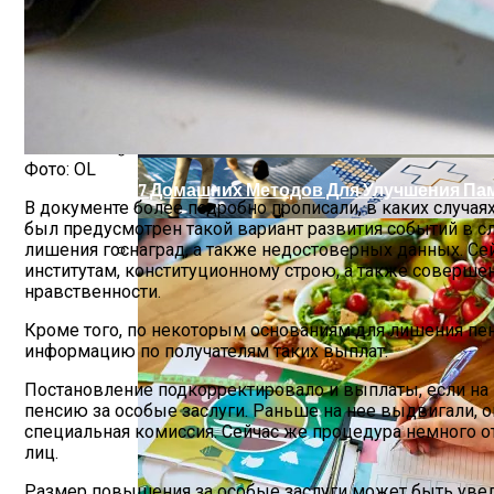
Шипы Или Липучка? Что Выбрать В Усл
Фото: OL
Тайвань Снова Расширил Ограничения 
7 Домашних Методов Для Улучшения Па
В документе более подробно прописали, в каких случая
был предусмотрен такой вариант развития событий в сл
лишения госнаград, а также недостоверных данных. С
институтам, конституционному строю, а также соверш
Какие Навыки Станут Ключевыми Через 1
нравственности.
Кроме того, по некоторым основаниям для лишения пен
информацию по получателям таких выплат.
Постановление подкорректировало и выплаты, если на 
пенсию за особые заслуги. Раньше на нее выдвигали, о
специальная комиссия. Сейчас же процедура немного о
лиц.
Размер повышения за особые заслуги может быть увел