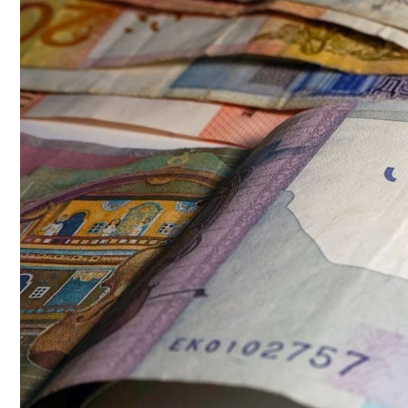
Hyundai Santa Fe: Мощное Сочетание Тра
Нацбанк Советует Банкам Активнее Пр
Безлактозное Молоко — Обычное Молок
Как Грамотно Начать Карьеру Молодым
Какие Кредиты Дают В Беларуси На Ки