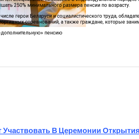
ышать 250% минимального размера пенсии по возрасту.
 числе герои Беларуси и социалистического труда, облад
спортивных соревнований, а также граждане, которые зани
а «дополнительную» пенсию
Мужчин И Женщин
т Участвовать В Церемонии Открыти