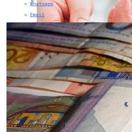
Whatsapp
Финансовая Грамотность: Как Отклады
Email
Почем «переобуться»? Разобрались С
249 Пользователей Из 250 Возможных. 
Научное Объяснение Через Сколько Дне
В Китае Зафиксировали Самую Большую
Какие Болезни Люди Провоцируют Сами
Интересные И Познавательные Факты 
Как Найти Баланс Между Работой И Лич