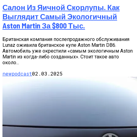
Салон Из Яичной Скорлупы. Как
Выглядит Самый Экологичный
Aston Martin За $800 Тыс.
Британская компания послепродажного обслуживания
Lunaz оживила британское купе Aston Martin DB6.
Автомобиль уже окрестили «самым экологичным Aston
Martin из когда-либо созданных». Стоит такое авто
около...
newpodcast
02.03.2025