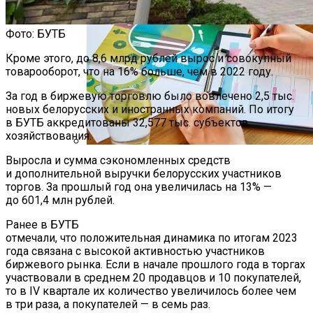
Фото: БУТБ
Кроме этого, до 8,6 млрд рублей вырос и совокупный
товарооборот, что на 16% больше, чем в 2022 году.
За год в биржевую торговлю было вовлечено 2,5 тыс.
новых белорусских и иностранных компаний. По итогу
в БУТБ аккредитованы 32,577 тыс. субъектов
хозяйствования.
Выросла и сумма сэкономленных средств
Как Мы Худеем: 8 Этапов Похудения У
и дополнительной выручки белорусских участников
Мужчин И Женщин
торгов. За прошлый год она увеличилась на 13% —
до 601,4 млн рублей.
Ранее в БУТБ
отмечали, что положительная динамика по итогам 2023
года связана с высокой активностью участников
биржевого рынка. Если в начале прошлого года в торгах
участвовали в среднем 20 продавцов и 10 покупателей,
то в IV квартале их количество увеличилось более чем
в три раза, а покупателей — в семь раз.