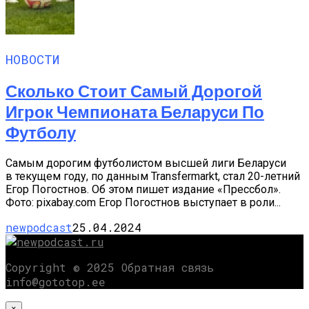
НОВОСТИ
Сколько Стоит Самый Дорогой
Игрок Чемпионата Беларуси По
Футболу
Самым дорогим футболистом высшей лиги Беларуси
в текущем году, по данным Transfermarkt, стал 20-летний
Егор Погостнов. Об этом пишет издание «Прессбол».
Фото: pixabay.com Егор Погостнов выступает в роли...
newpodcast
25.04.2024
Copyright © 2025 Обратная связь
info@gototop.ee
×