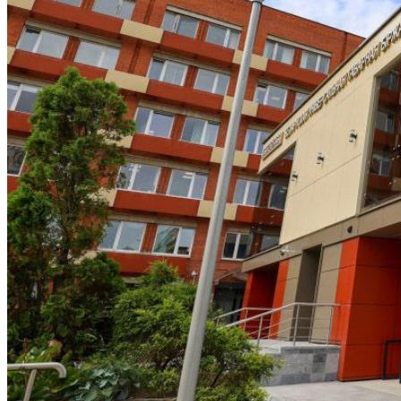
Какие Кредиты Дают В Беларуси
На Китайские Автомобили
Шипы Или Липучка? Что Выбрать В
Условиях Российской Зимы?
7 Домашних Методов Для Улучшения
Памяти И Концентрации
Какие Навыки Станут Ключевыми
Через 10 Лет И Как Подготовиться К Ним
Сегодня