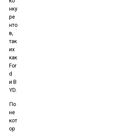
ко
нку
ре
нто
в,
так
их
как
For
d
и B
YD.
По
не
кот
ор