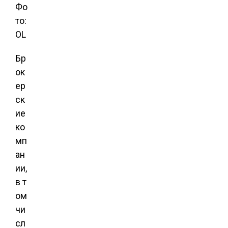
Фо
то:
OL
Бр
ок
ер
ск
ие
ко
мп
ан
ии,
в т
ом
чи
сл