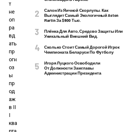
т
Салон Из Яичной Скорлупы. Как
не
Выглядит Самый Экологичный Aston
оп
Martin За $800 Тыс.
ра
Плёнка Для Авто, Средсво Защиты Или
вд
Уникальный Внешний Вид.
ать
Сколько Стоит Самый Дорогой Игрок
пр
Чемпионата Беларуси По Футболу
огн
Игоря Луцкого Освободили
оз
От Должности Замглавы
Администрации Президента
ы
пр
од
аж
в II
I
ква
рта