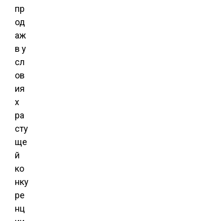
пр
од
аж
в у
сл
ов
ия
х
ра
сту
ще
й
ко
нку
ре
нц