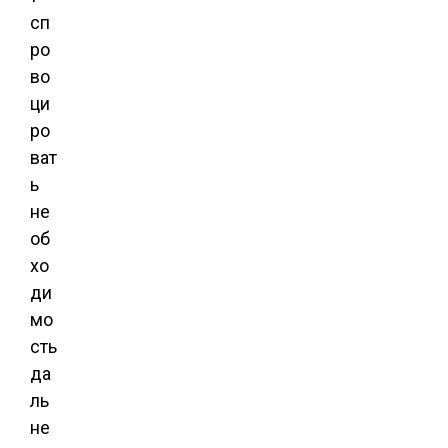
сп
ро
во
ци
ро
ват
ь
не
об
хо
ди
мо
сть
да
ль
не