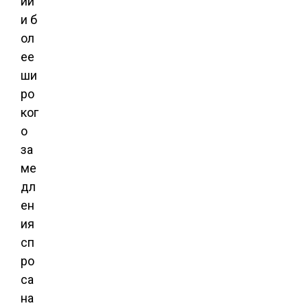
ии
и б
ол
ее
ши
ро
ког
о
за
ме
дл
ен
ия
сп
ро
са
на