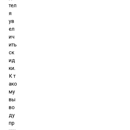
тел
я
ув
ел
ич
ить
ск
ид
ки.
К т
ако
му
вы
во
ду
пр