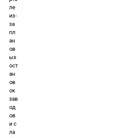
ле
из-
за
пл
ан
ов
ых
ост
ан
ов
ок
зав
од
ов
и с
ла