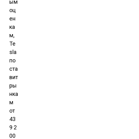
ым
оц
ен
ка
м,
Te
sla
по
ста
вит
ры
нка
м
от
43
9 2
00