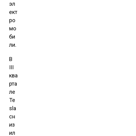
эл
ект
ро
мо
би
ли.
В
III
ква
рта
ле
Te
sla
сн
из
ил