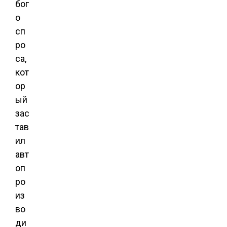
бог
о
сп
ро
са,
кот
ор
ый
зас
тав
ил
авт
оп
ро
из
во
ди