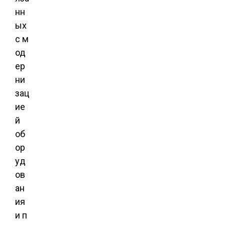
нн
ых
с м
од
ер
ни
зац
ие
й
об
ор
уд
ов
ан
ия
и п