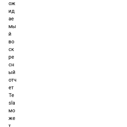
ож
ид
ае
мы
й
во
ск
ре
сн
ый
отч
ет
Te
sla
мо
же
т