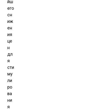
йш
его
сн
иж
ен
ия
це
н
дл
я
сти
му
ли
ро
ва
ни
я