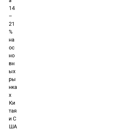
а
14
–
21
%
на
ос
но
вн
ых
ры
нка
х
Ки
тая
и С
ША