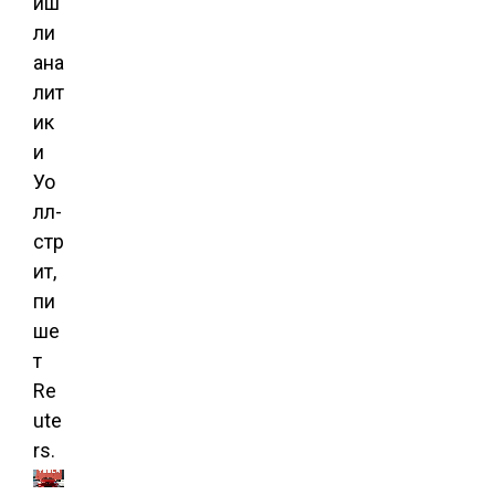
иш
ли
ана
лит
ик
и
Уо
лл-
стр
ит,
пи
ше
т
Re
ute
rs.