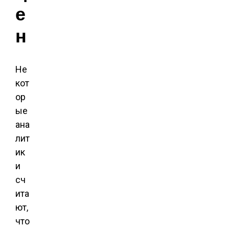
е
н
Не
кот
ор
ые
ана
лит
ик
и
сч
ита
ют,
что