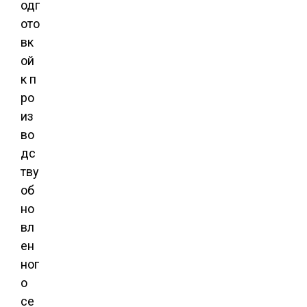
одг
ото
вк
ой
к п
ро
из
во
дс
тву
об
но
вл
ен
ног
о
се