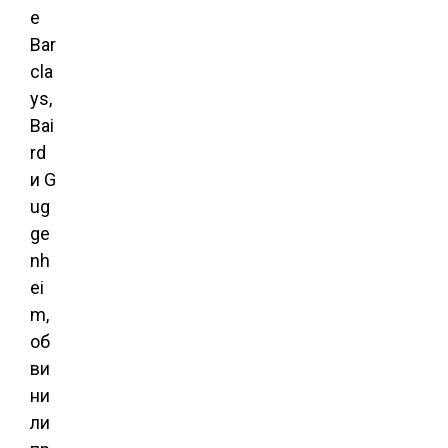
е
Bar
cla
ys,
Bai
rd
и G
ug
ge
nh
ei
m,
об
ви
ни
ли