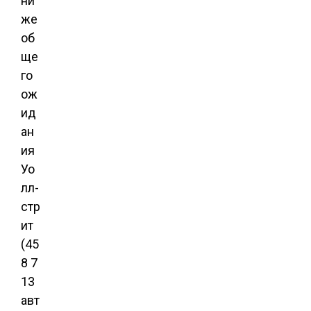
ни
же
об
ще
го
ож
ид
ан
ия
Уо
лл-
стр
ит
(45
8 7
13
авт