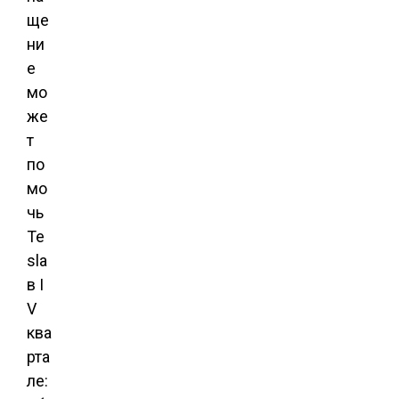
ще
ни
е
мо
же
т
по
мо
чь
Te
sla
в I
V
ква
рта
ле: