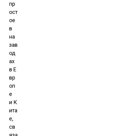
пр
ост
ое
в
на
зав
од
ах
в Е
вр
оп
е
и К
ита
е,
св
яза