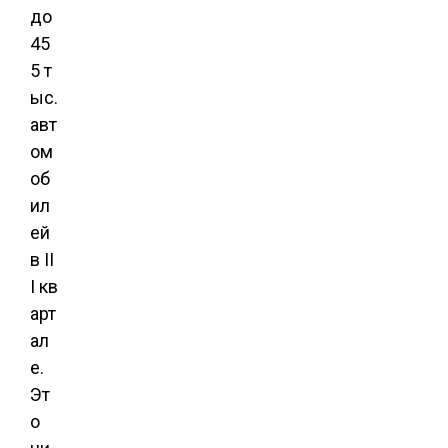
до
45
5 т
ыс.
авт
ом
об
ил
ей
в II
I кв
арт
ал
е.
Эт
о