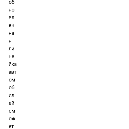
об
но
вл
ен
на
я
ли
не
йка
авт
ом
об
ил
ей
см
ож
ет