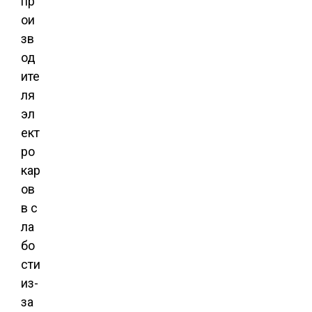
пр
ои
зв
од
ите
ля
эл
ект
ро
кар
ов
в с
ла
бо
сти
из-
за