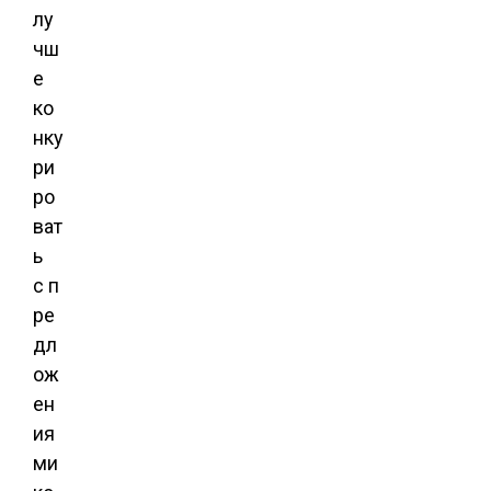
лу
чш
е
ко
нку
ри
ро
ват
ь
с п
ре
дл
ож
ен
ия
ми