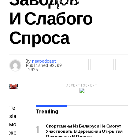
КРАСОТА И
ЗДОРОВЬЕ
И Слабого
Спроса
By
newpodcast
Published
02.09
.2025
ADVERTISEMENT
Te
Trending
sla
мо
Спортсмены Из Беларуси Не Смогут
Участвовать В Церемонии Открытия
же
Олимпиады В Париже