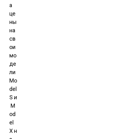
а
це
ны
на
св
ои
мо
де
ли
Mo
del
S и
M
od
el
X н