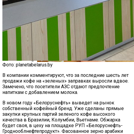
Фото: planetabelarus.by
Как Мы Худеем: 8 Этапов Похудения У
В компании комментируют, что за последние шесть лет
Мужчин И Женщин
продажи кофе на «зеленых» заправках выросли вдвое.
Замечено, что посетители АЗС отдают предпочтение
напиткам с добавлением молока.
В новом году «Белоруснефть» выведет на рынок
собственный кофейный бренд. Уже сделаны прямые
закупки крупных партий зеленого кофе высокого
качества в Бразилии, Колумбии, Вьетнаме. Обжарка
будет своя, в цеху на площадке РУП «Белоруснефть-
Гроднооблнефтепродукт». Фасованное зерно арабики