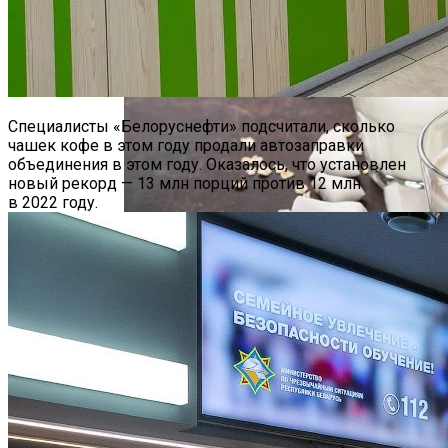
Hyundai Santa Fe: Мощное Сочетание
Традиций И Новаций При Расходе 6 Л
На «сотню»
Специалисты «Белоруснефти» подсчитали, сколько
чашек кофе в этом году продали автозаправки
объединения в этом году. Оказалось, что установлен
новый рекорд — 13 млн порций против 12 млн
в 2022 году.
Безлактозное Молоко — Обычное
В России На Будущие Президентские
Молоко Или Хорошая Альтернатива?
Выборы Идут Четыре Кандидата
Как Грамотно Начать Карьеру
Молодым Специалистам