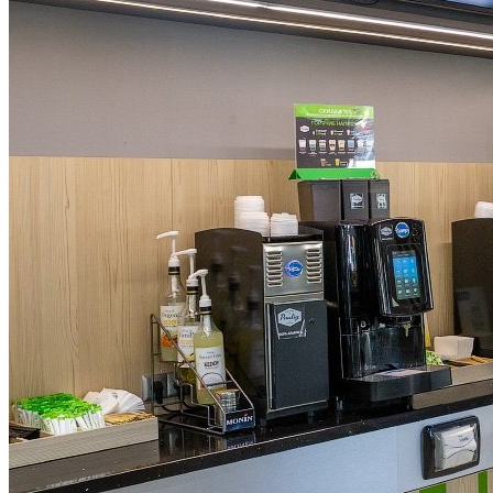
Какие Кредиты Дают В Беларуси
На Китайские Автомобили
Шипы Или Липучка? Что Выбрать В
Условиях Российской Зимы?
7 Домашних Методов Для Улучшения
В Беларуси Составили Топ-10
Памяти И Концентрации
Эмитентов Самых Востребованных
Акций И Облигаций За 2023 Год
Какие Навыки Станут Ключевыми
Через 10 Лет И Как Подготовиться К Ним
Сегодня