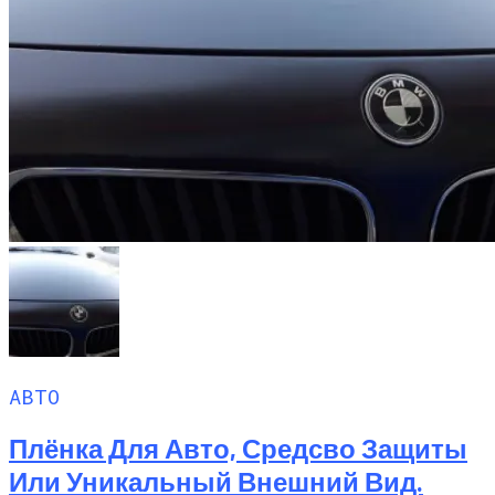
АВТО
Плёнка Для Авто, Средсво Защиты
Или Уникальный Внешний Вид.