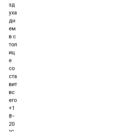
зд
уха
дн
ем
в с
тол
иц
е
со
ста
вит
вс
его
+1
8−
20
°С