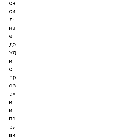
ся
си
ль
ны
е
до
жд
и
с
гр
оз
ам
и
и
по
ры
ви