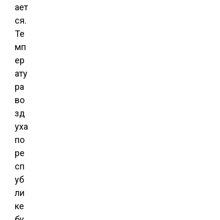
ает
ся.
Те
мп
ер
ату
ра
во
зд
уха
по
ре
сп
уб
ли
ке
бу