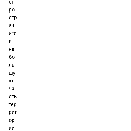
сп
ро
стр
ан
итс
я
на
бо
ль
шу
ю
ча
сть
тер
рит
ор
ии.