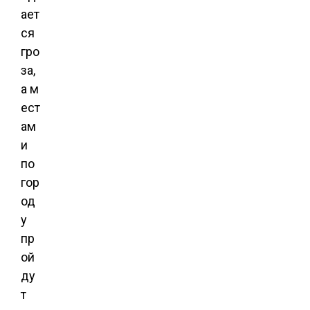
ает
ся
гро
за,
а м
ест
ам
и
по
гор
од
у
пр
ой
ду
т