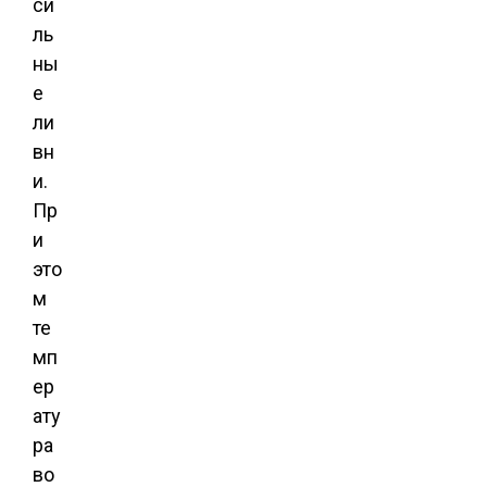
си
ль
ны
е
ли
вн
и.
Пр
и
это
м
те
мп
ер
ату
ра
во