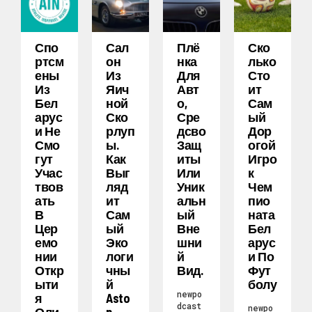
Спо
Сал
Плё
Ско
Ртсм
Он
Нка
Лько
Ены
Из
Для
Сто
Из
Яич
Авт
Ит
Бел
Ной
О,
Сам
Арус
Ско
Сре
Ый
И Не
Рлуп
Дсво
Дор
Смо
Ы.
Защ
Огой
Гут
Как
Иты
Игро
Учас
Выг
Или
К
Твов
Ляд
Уник
Чем
Ать
Ит
Альн
Пио
В
Сам
Ый
Ната
Цер
Ый
Вне
Бел
Емо
Эко
Шни
Арус
Нии
Логи
Й
И По
Откр
Чны
Вид.
Фут
Ыти
Й
Болу
newpo
Я
Asto
dcast
newpo
Оли
N