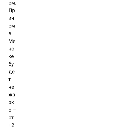
ем.
Пр
ич
ем
в
Ми
нс
ке
бу
де
т
не
жа
рк
о —
от
+2