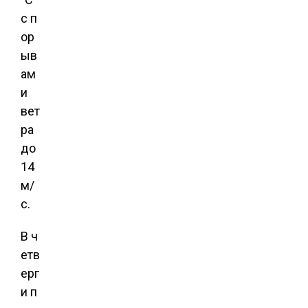
с п
ор
ыв
ам
и
вет
ра
до
14
м/
с.
В ч
етв
ерг
и п