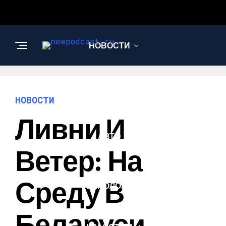
НОВОСТИ
БИЗНЕС И
ФИНАНСЫ
НОВОСТИ
Ливни И
АВТО
Ветер: На
НАУКА И
Среду В
ТЕХНОЛОГИИ
Беларуси