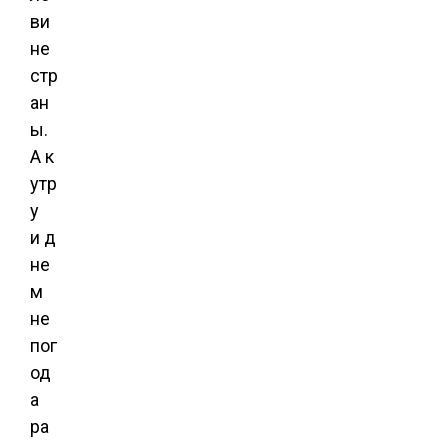
ви
не
стр
ан
ы.
А к
утр
у
и д
не
м
не
пог
од
а
ра