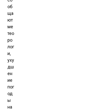
об
ща
ют
ме
тео
ро
лог
и,
уху
дш
ен
ие
пог
од
ы
на