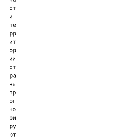
ст
и
те
рр
ит
ор
ии
ст
ра
ны
пр
ог
но
зи
ру
ют