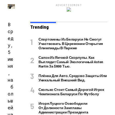
ADVERTISEMENT
В
Trending
ср
ед
Спортсмены Из Беларуси Не Смогут
Участвовать В Церемонии Открытия
у,
Олимпиады В Париже
5
Салон Из Яичной Скорлупы. Как
ию
Выглядит Самый Экологичный Aston
ня
Martin За $800 Тыс.
,
Плёнка Для Авто, Средсво Защиты Или
на
Уникальный Внешний Вид.
б
Сколько Стоит Самый Дорогой Игрок
ол
Чемпионата Беларуси По Футболу
ьш
Игоря Луцкого Освободили
ей
От Должности Замглавы
Администрации Президента
ча