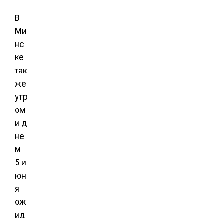
В
Ми
нс
ке
так
же
утр
ом
и д
не
м
5 и
юн
я
ож
ид