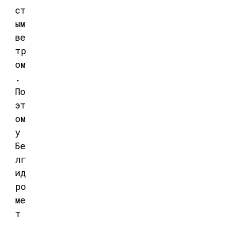
ст
ым
ве
тр
ом
.
По
эт
ом
у
Бе
лг
ид
ро
ме
т