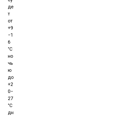
де
т
от
+9
−1
6
°С
но
чь
ю
до
+2
0−
27
°С
дн