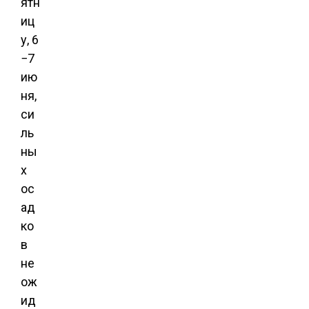
ятн
иц
у, 6
−7
ию
ня,
си
ль
ны
х
ос
ад
ко
в
не
ож
ид