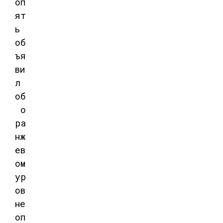
оп
ят
ь
об
ъя
ви
л
об
о
ра
нж
ев
ом
ур
ов
не
оп