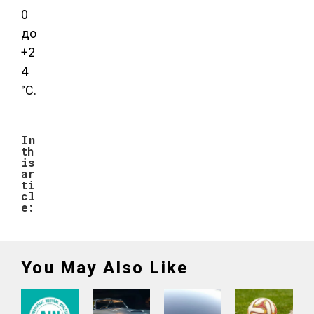
0
до
+2
4
°С.
In
th
is
ar
ti
cl
e:
You May Also Like