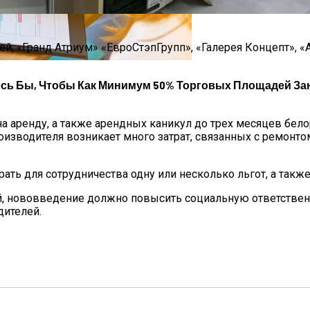
, «Гранд Атриум» «ЕвроСтэпГрупп», «Галерея Концепт», «А
Мужчин И Женщин
ось Бы, Чтобы Как Минимум 50% Торговых Площадей З
а аренду, а также арендных каникул до трех месяцев белор
оизводителя возникает много затрат, связанных с ремонт
ать для сотрудничества одну или несколько льгот, а такж
, нововведение должно повысить социальную ответствен
дителей.