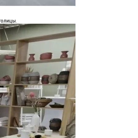
толицы.
д