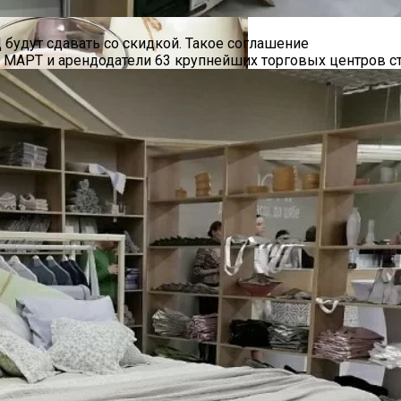
диций И Новаций При Расходе 6 Л На «сотню»
будут сдавать со скидкой. Такое соглашение
, МАРТ и арендодатели 63 крупнейших торговых центров с
в Самых Востребованных Акций И Облигаций За 2023 Го
о Или Хорошая Альтернатива?
 Специалистам
тайские Автомобили