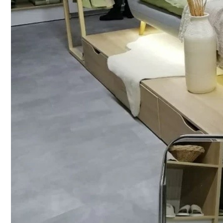
Шипы Или Липучка? Что Выбрать В Усл
Life:) Расширил Сеть 4G По Всей Стране
7 Домашних Методов Для Улучшения Па
Какие Навыки Станут Ключевыми Через 1