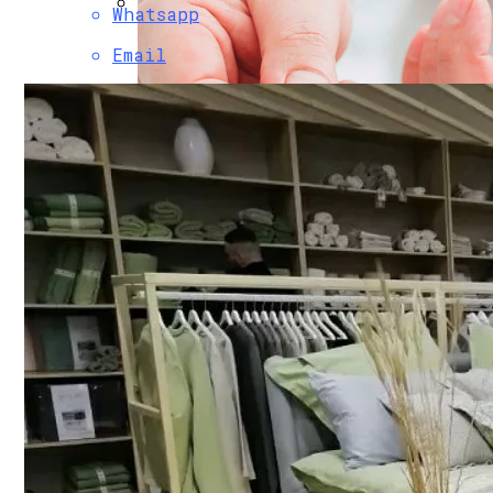
Whatsapp
Финансовая Грамотность: Как Отклады
Email
Почем «переобуться»? Разобрались С
249 Пользователей Из 250 Возможных. 
Научное Объяснение Через Сколько Дне
В Беларуси Начинает Работать Доставк
Какие Болезни Люди Провоцируют Сами
Интересные И Познавательные Факты 
Как Найти Баланс Между Работой И Лич