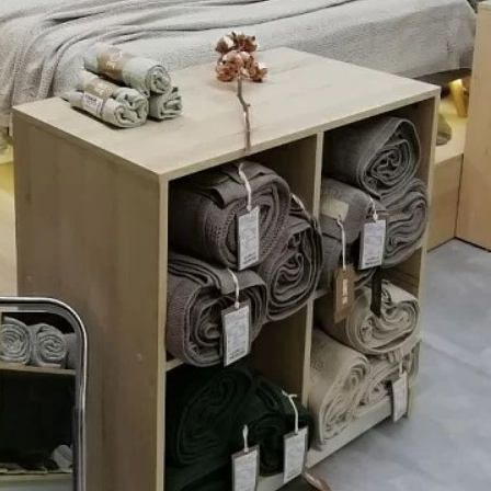
овиях Российской Зимы?
мяти И Концентрации
0 Лет И Как Подготовиться К Ним Сегодня