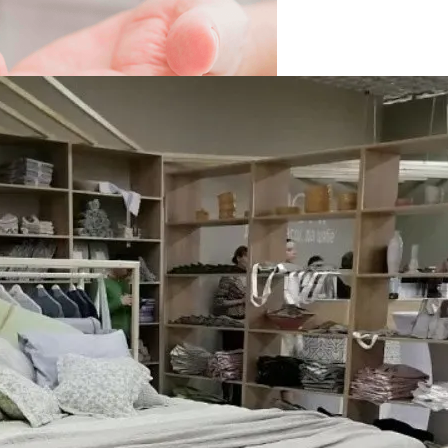
вать Сбережения
 Новыми Ценами На Зимнюю Резину
Viber Изучил, Как Белорусы Применяют Групповые Чаты
й Человек Умрет Без Сна
а Лекарств На Дом
 Себе Вредными Привычками, И Чем Это Опасно
Про Животных И Человека
ной Жизнью, И Не Выгореть