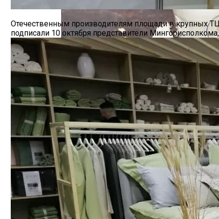
Hyundai Santa Fe: Мощное Сочетание Тра
Отечественным производителям площади в крупных ТЦ 
подписали 10 октября представители Мингорисполкома
В Беларуси Составили Топ-10 Эмитенто
Безлактозное Молоко — Обычное Молок
Как Грамотно Начать Карьеру Молодым
Какие Кредиты Дают В Беларуси На Ки