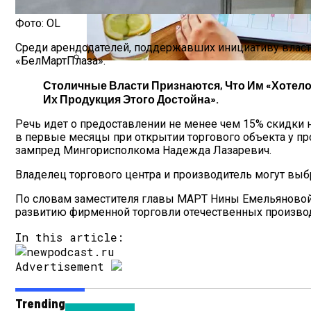
Фото: OL
Среди арендодателей, поддержавших инициативу властей
«БелМартПлаза».
Как Мы Худеем: 8 Этапов Похудения У 
Столичные Власти Признаются, Что Им «хотел
Их Продукция Этого Достойна».
Речь идет о предоставлении не менее чем 15% скидки н
в первые месяцы при открытии торгового объекта у пр
зампред Мингорисполкома Надежда Лазаревич.
Владелец торгового центра и производитель могут выбр
По словам заместителя главы МАРТ Нины Емельяновой
развитию фирменной торговли отечественных произво
In this article:
Advertisement
Trending