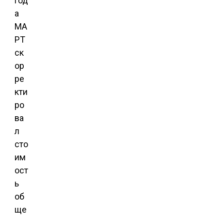
год
а
МА
РТ
ск
ор
ре
кти
ро
ва
л
сто
им
ост
ь
об
ще