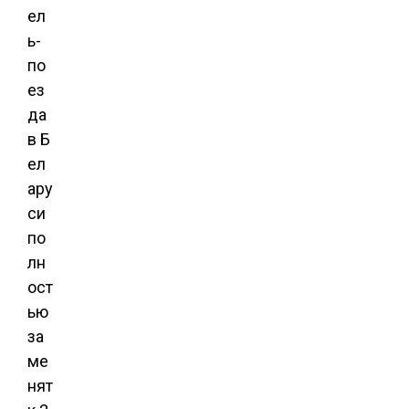
ел
ь-
по
ез
да
в Б
ел
ару
си
по
лн
ост
ью
за
ме
нят