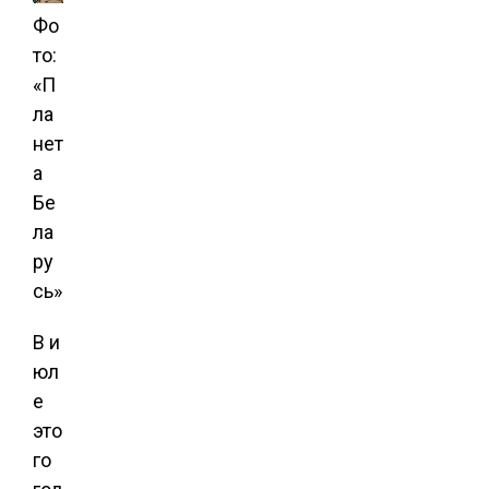
Фо
то:
«П
ла
нет
а
Бе
ла
ру
сь»
В и
юл
е
это
го