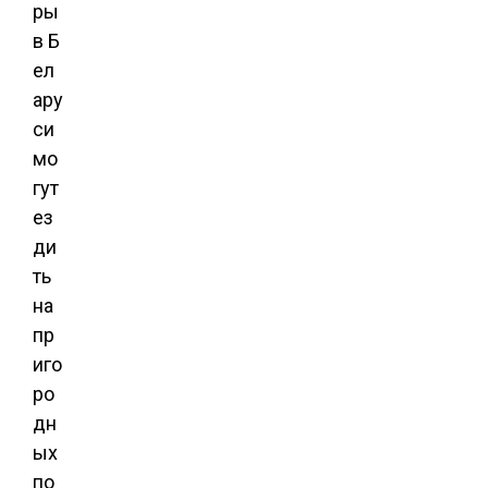
ры
в Б
ел
ару
си
мо
гут
ез
ди
ть
на
пр
иго
ро
дн
ых
по