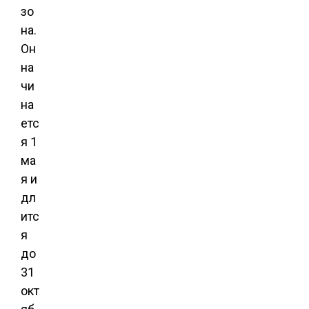
зо
на.
Он
на
чи
на
етс
я 1
ма
я и
дл
итс
я
до
31
окт