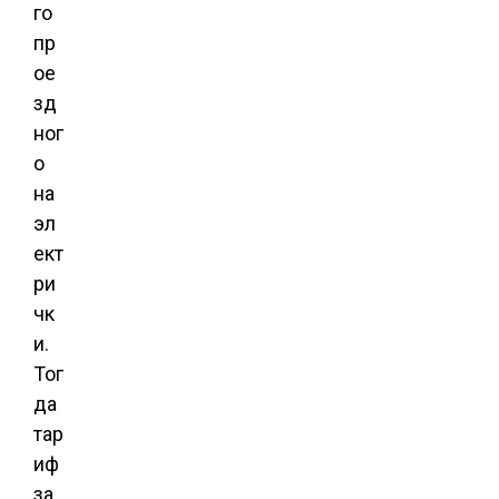
го
пр
ое
зд
ног
о
на
эл
ект
ри
чк
и.
Тог
да
тар
иф
за