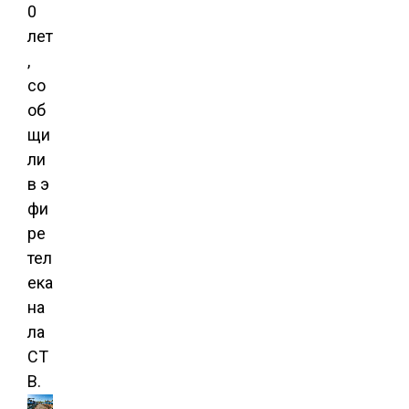
0
лет
,
со
об
щи
ли
в э
фи
ре
тел
ека
на
ла
СТ
В.