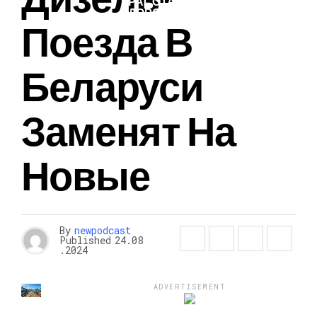
КРАСОТА И
ЗДОРОВЬЕ
Поезда В
Беларуси
Заменят На
Новые
By
newpodcast
Published
24.08
.2024
ADVERTISEMENT