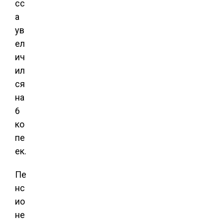
сс
а
ув
ел
ич
ил
ся
на
6
ко
пе
ек.
Пе
нс
ио
не