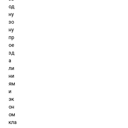
од
ну
зо
ну
пр
ое
зд
а
ли
ни
ям
и
эк
он
ом
кла