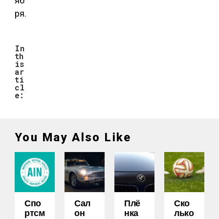
яб
ря.
In
th
is
ar
ti
cl
e:
You May Also Like
Спо
Сал
Плё
Ско
Ртсм
Он
Нка
Лько