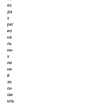
ез
да
х
рег
ио
на
ль
ны
х
ли
ни
й
эк
он
ом
кла