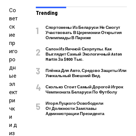
Со
Trending
вет
ск
Спортсмены Из Беларуси Не Смогут
Участвовать В Церемонии Открытия
ие
Олимпиады В Париже
пр
Салон Из Яичной Скорлупы. Как
иго
Выглядит Самый Экологичный Aston
ро
Martin За $800 Тыс.
дн
Плёнка Для Авто, Средсво Защиты Или
ые
Уникальный Внешний Вид.
эл
Сколько Стоит Самый Дорогой Игрок
ект
Чемпионата Беларуси По Футболу
ри
Игоря Луцкого Освободили
чк
От Должности Замглавы
Администрации Президента
и
и д
из