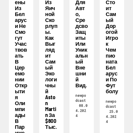
Ены
Из
Для
Сто
Из
Яич
Авт
Ит
Бел
Ной
О,
Сам
Арус
Ско
Сре
Ый
И Не
Рлуп
Дсво
Дор
Смо
Ы.
Защ
Огой
Гут
Как
Иты
Игро
Учас
Выг
Или
К
Твов
Ляд
Уник
Чем
Ать
Ит
Альн
Пио
В
Сам
Ый
Ната
Цер
Ый
Вне
Бел
Емо
Эко
Шни
Арус
Нии
Логи
Й
И По
Откр
Чны
Вид.
Фут
Ыти
Й
Болу
newpo
Я
Asto
dcast
newpo
Оли
N
08.0
dcast
Мпи
Marti
4.202
25.0
Ады
N За
4
4.202
В
$800
4
Пар
Тыс.
Иже