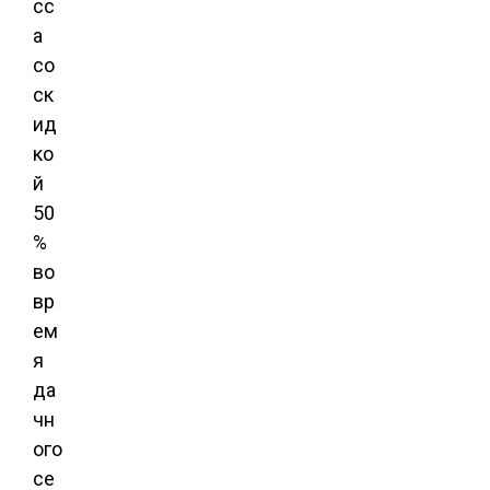
сс
а
со
ск
ид
ко
й
50
%
во
вр
ем
я
да
чн
ого
се