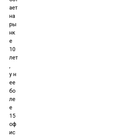
ает
на
ры
нк
е
10
лет
,
у н
ее
бо
ле
е
15
оф
ис