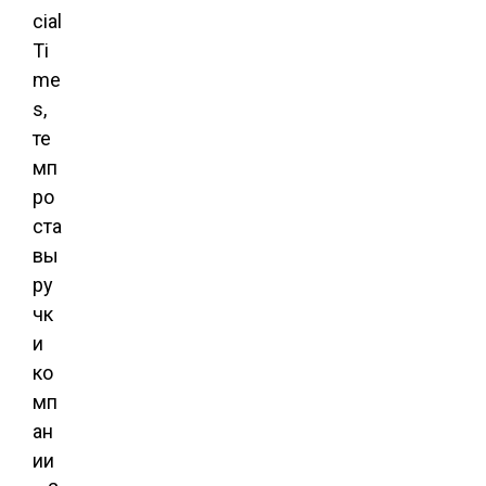
cial
Ti
me
s,
те
мп
ро
ста
вы
ру
чк
и
ко
мп
ан
ии