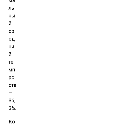
ма
ль
ны
й
ср
ед
ни
й
те
мп
ро
ста
—
36,
3%.
Ко