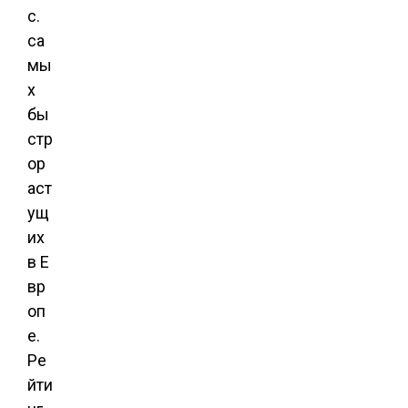
с.
са
мы
х
бы
стр
ор
аст
ущ
их
в Е
вр
оп
е.
Ре
йти