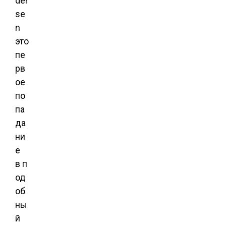
der
se
n
это
пе
рв
ое
по
па
да
ни
е
в п
од
об
ны
й