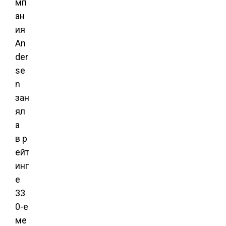
мп
ан
ия
An
der
se
n
зан
ял
а
в р
ейт
инг
е
33
0-е
ме