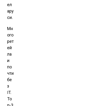
ел
ару
си.
Мн
ого
рет
ей
ла
и
по
чти
бе
з
IT.
То
п-3