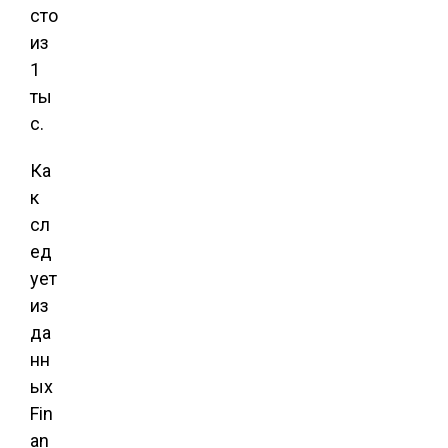
сто
из
1
ты
с.
Ка
к
сл
ед
ует
из
да
нн
ых
Fin
an