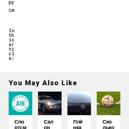
ру
си
In
th
is
ar
ti
cl
e:
You May Also Like
Спо
Сал
Плё
Ско
Ртсм
Он
Нка
Лько