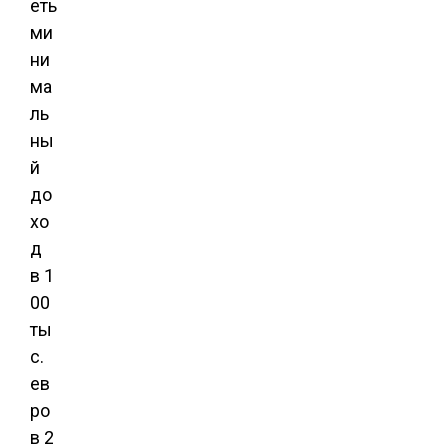
еть
ми
ни
ма
ль
ны
й
до
хо
д
в 1
00
ты
с.
ев
ро
в 2