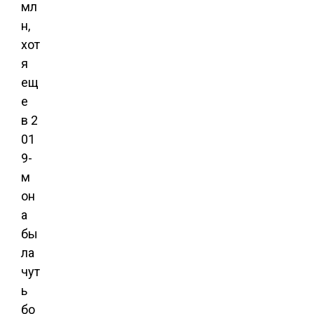
мл
н,
хот
я
ещ
е
в 2
01
9-
м
он
а
бы
ла
чут
ь
бо