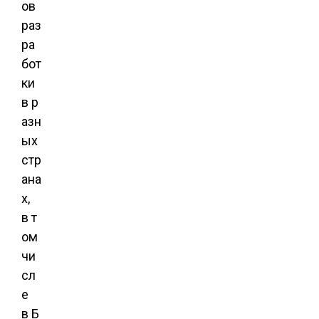
ов
раз
ра
бот
ки
в р
азн
ых
стр
ана
х,
в т
ом
чи
сл
е
в Б