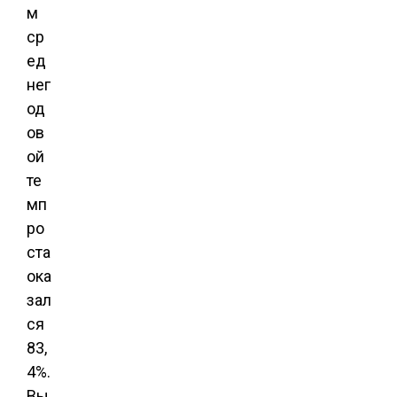
м
ср
ед
нег
од
ов
ой
те
мп
ро
ста
ока
зал
ся
83,
4%.
Вы