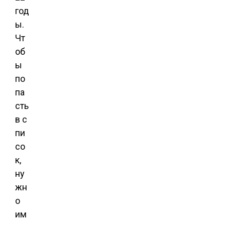
год
ы.
Чт
об
ы
по
па
сть
в с
пи
со
к,
ну
жн
о
им