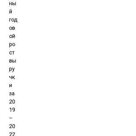
ны
й
год
ов
ой
ро
ст
вы
ру
чк
и
за
20
19
–
20
22