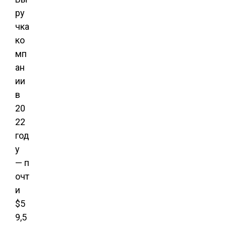
ру
чка
ко
мп
ан
ии
в
20
22
год
у
— п
очт
и
$5
9,5