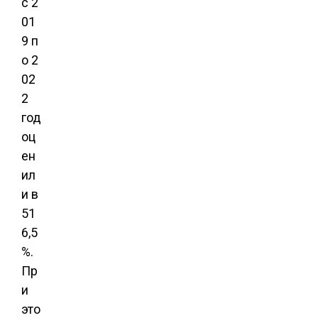
с 2
01
9 п
о 2
02
2
год
оц
ен
ил
и в
51
6,5
%.
Пр
и
это