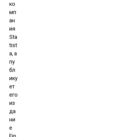
ко
мп
ан
ия
Sta
tist
a, а
пу
бл
ику
ет
его
из
да
ни
е
Fin