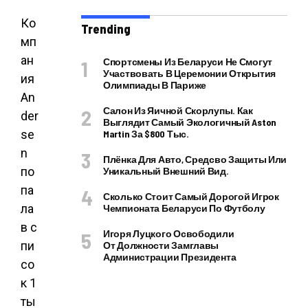
Ко
Trending
мп
ан
Спортсмены Из Беларуси Не Смогут
Участвовать В Церемонии Открытия
ия
Олимпиады В Париже
An
Салон Из Яичной Скорлупы. Как
der
Выглядит Самый Экологичный Aston
se
Martin За $800 Тыс.
n
Плёнка Для Авто, Средсво Защиты Или
по
Уникальный Внешний Вид.
па
Сколько Стоит Самый Дорогой Игрок
ла
Чемпионата Беларуси По Футболу
в с
Игоря Луцкого Освободили
пи
От Должности Замглавы
Администрации Президента
со
к 1
ты