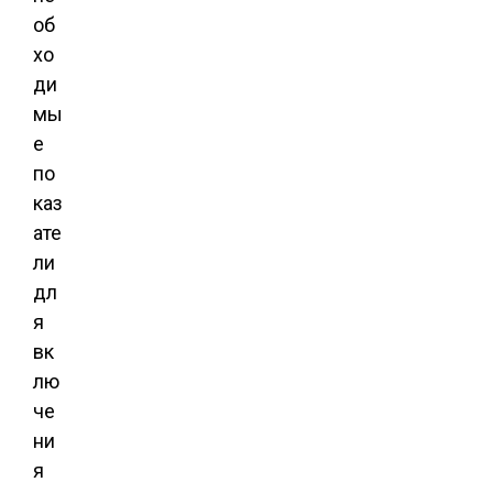
об
хо
ди
мы
е
по
каз
ате
ли
дл
я
вк
лю
че
ни
я