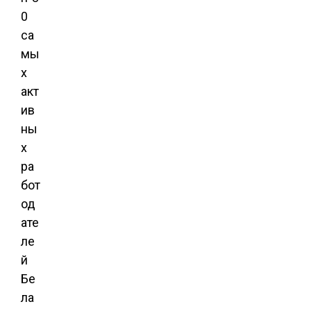
0
са
мы
х
акт
ив
ны
х
ра
бот
од
ате
ле
й
Бе
ла