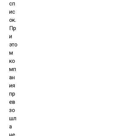
сп
ис
ок.
Пр
и
это
м
ко
мп
ан
ия
пр
ев
зо
шл
а
не