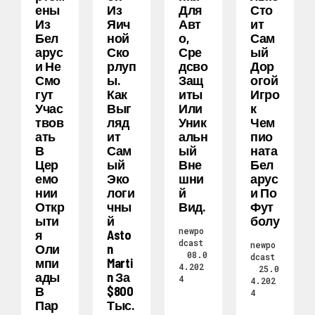
Ены
Из
Для
Сто
Из
Яич
Авт
Ит
Бел
Ной
О,
Сам
Арус
Ско
Сре
Ый
И Не
Рлуп
Дсво
Дор
Смо
Ы.
Защ
Огой
Гут
Как
Иты
Игро
Учас
Выг
Или
К
Твов
Ляд
Уник
Чем
Ать
Ит
Альн
Пио
В
Сам
Ый
Ната
Цер
Ый
Вне
Бел
Емо
Эко
Шни
Арус
Нии
Логи
Й
И По
Откр
Чны
Вид.
Фут
Ыти
Й
Болу
newpo
Я
Asto
dcast
newpo
Оли
N
08.0
dcast
Мпи
Marti
4.202
25.0
Ады
N За
4
4.202
В
$800
4
Пар
Тыс.