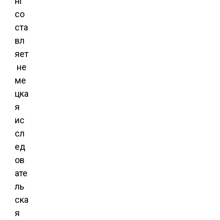
нг
со
ста
вл
яет
не
ме
цка
я
ис
сл
ед
ов
ате
ль
ска
я