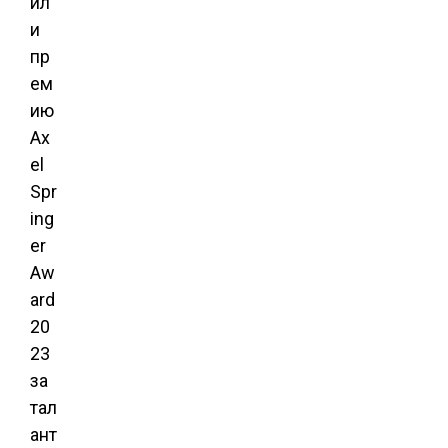
ил
и
пр
ем
ию
Ax
el
Spr
ing
er
Aw
ard
20
23
за
тал
ант