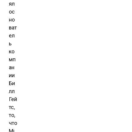
ял
ос
но
ват
ел
ь
ко
мп
ан
ии
Би
лл
Гей
тс,
то,
что
Mi