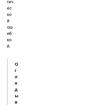
гич
ес
ко
й
ош
иб
ко
й.
О
г
л
я
д
ы
в