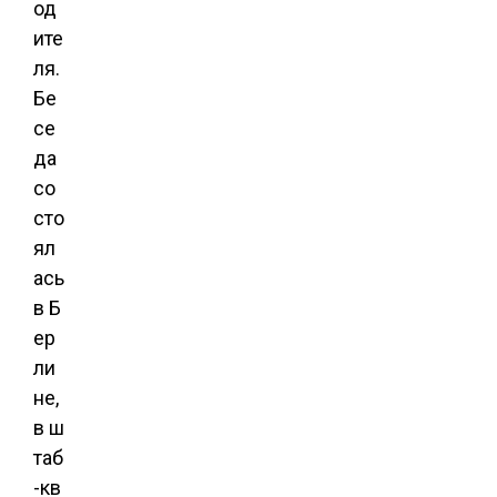
од
ите
ля.
Бе
се
да
со
сто
ял
ась
в Б
ер
ли
не,
в ш
таб
-кв