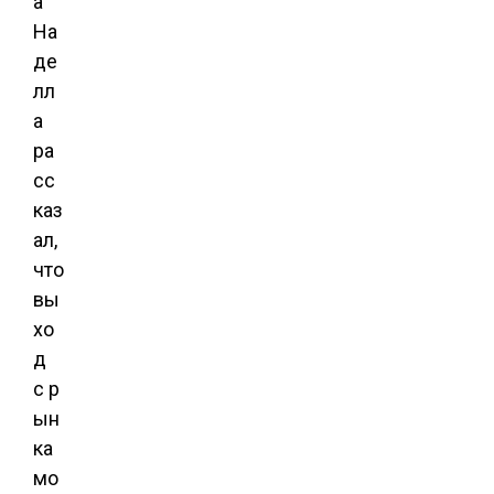
а
На
де
лл
а
ра
сс
каз
ал,
что
вы
хо
д
с р
ын
ка
мо