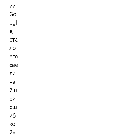
ии
Go
ogl
e,
ста
ло
его
«ве
ли
ча
йш
ей
ош
иб
ко
й».