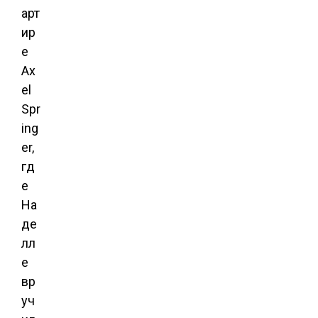
арт
ир
е
Ax
el
Spr
ing
er,
гд
е
На
де
лл
е
вр
уч