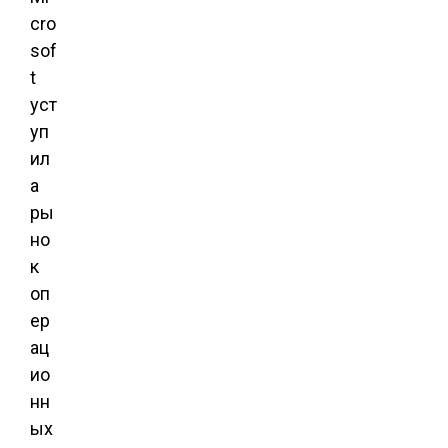
cro
sof
t
уст
уп
ил
а
ры
но
к
оп
ер
ац
ио
нн
ых