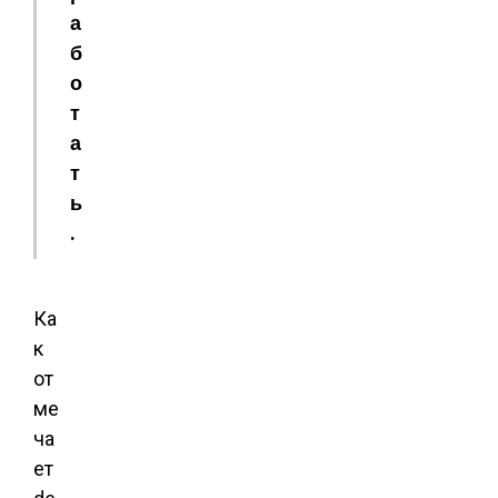
а
б
о
т
а
т
ь
.
Ка
к
от
ме
ча
ет