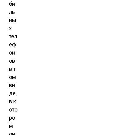
би
ль
ны
х
тел
еф
он
ов
в т
ом
ви
де,
в к
ото
ро
м
он