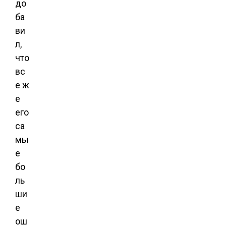
до
ба
ви
л,
что
вс
е ж
е
его
са
мы
е
бо
ль
ши
е
ош