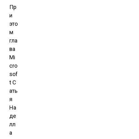
Пр
и
это
м
гла
ва
Mi
cro
sof
t С
ать
я
На
де
лл
а