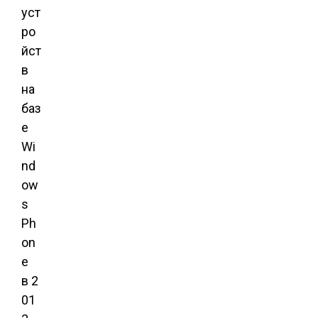
уст
ро
йст
в
на
баз
е
Wi
nd
ow
s
Ph
on
e
в 2
01