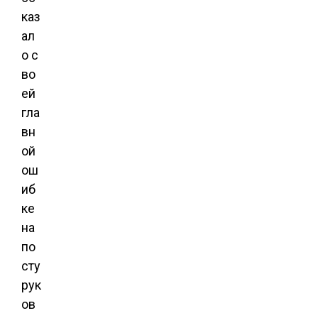
каз
ал
о с
во
ей
гла
вн
ой
ош
иб
ке
на
по
сту
рук
ов