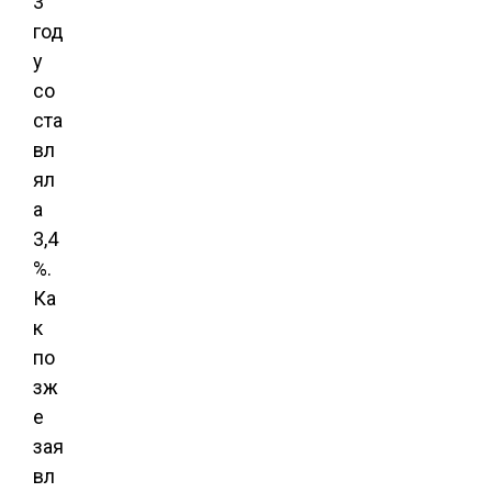
3
год
у
со
ста
вл
ял
а
3,4
%.
Ка
к
по
зж
е
зая
вл