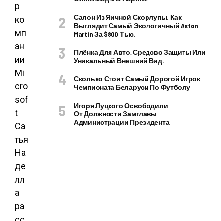
р
Салон Из Яичной Скорлупы. Как
ко
Выглядит Самый Экологичный Aston
мп
Martin За $800 Тыс.
ан
Плёнка Для Авто, Средсво Защиты Или
ии
Уникальный Внешний Вид.
Mi
Сколько Стоит Самый Дорогой Игрок
cro
Чемпионата Беларуси По Футболу
sof
Игоря Луцкого Освободили
t
От Должности Замглавы
Администрации Президента
Са
тья
На
де
лл
а
ра
сс