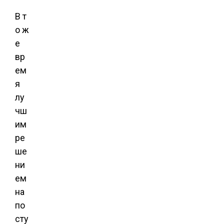
В т
о ж
е
вр
ем
я
лу
чш
им
ре
ше
ни
ем
на
по
сту