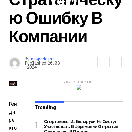
КРАСОТА И
ЗДОРОВЬЕ
Ю Ошибку В
Компании
By
newpodcast
Published
26.08
.2024
ADVERTISEMENT
Ген
Trending
ди
ре
Спортсмены Из Беларуси Не Смогут
Участвовать В Церемонии Открытия
кто
Олимпиады В Париже