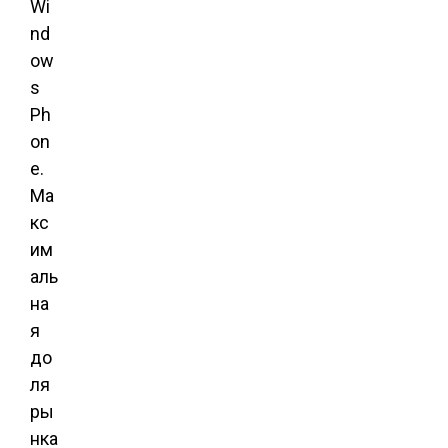
Wi
nd
ow
s
Ph
on
e.
Ма
кс
им
аль
на
я
до
ля
ры
нка