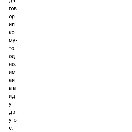
да
гов
ор
ил
ко
му-
то
од
но,
им
ея
в в
ид
у
др
уго
е.