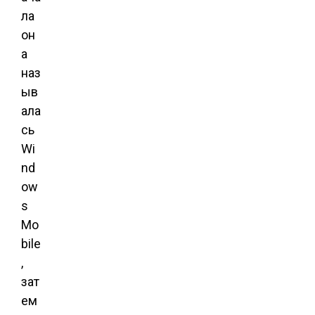
ла
он
а
наз
ыв
ала
сь
Wi
nd
ow
s
Mo
bile
,
зат
ем