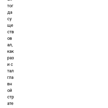
тог
да
су
ще
ств
ов
ал,
как
раз
и с
тал
гла
вн
ой
стр
ате