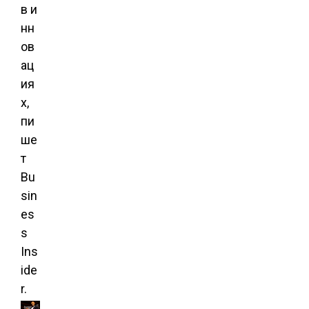
в и
нн
ов
ац
ия
х,
пи
ше
т
Bu
sin
es
s
Ins
ide
r.