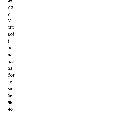
de
v.b
y,
Mi
cro
sof
t
ве
ла
раз
ра
бот
ку
мо
би
ль
но