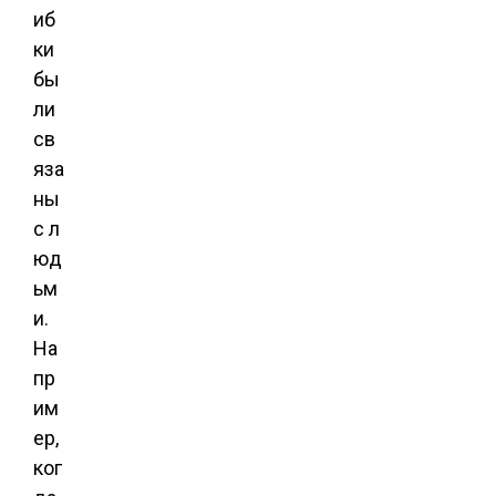
иб
ки
бы
ли
св
яза
ны
с л
юд
ьм
и.
На
пр
им
ер,
ког