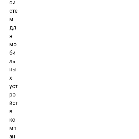
си
сте
м
дл
я
мо
би
ль
ны
х
уст
ро
йст
в
ко
мп
ан