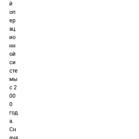
й
оп
ер
ац
ио
нн
ой
си
сте
мы
с 2
00
0
год
а.
Сн
ача