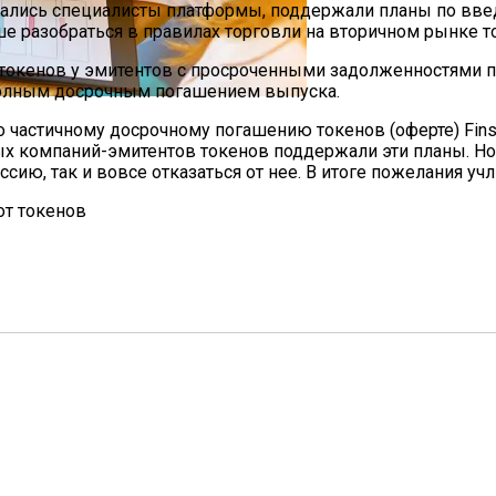
ались специалисты платформы, поддержали планы по вве
е разобраться в правилах торговли на вторичном рынке т
 токенов у эмитентов с просроченными задолженностями п
 полным досрочным погашением выпуска.
Мужчин И Женщин
 частичному досрочному погашению токенов (оферте) Finst
рых компаний-эмитентов токенов поддержали эти планы. Н
сию, так и вовсе отказаться от нее. В итоге пожелания у
от токенов