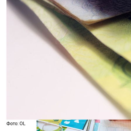
Шипы Или Липучка? Что Выбрать В Усл
7 Домашних Методов Для Улучшения Па
Какие Навыки Станут Ключевыми Через 1
Фото: OL