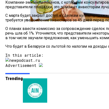
Компании-эмитенты токенов, с которыми консультиров
представители площадки, это поможет инвесторам лучш
С марта будет закрыт доступ к сделкам купли/продажи
требуется уведомление инвесторов за 45 дней перед
Как Мы Худеем: 8 Этапов Похудения У 
О планах ввести комиссию за сопровождение сделок по
речь шла об 1%. Уточняется, что представители некото
в том числе звучали предложения, как уменьшить комис
Что будет в Беларуси со льготой по налогам на доходы 
In this article:
Advertisement
Trending