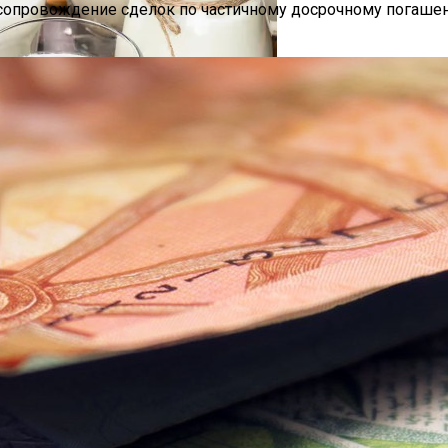
за сопровождение сделок по частичному досрочному погаше
диций И Новаций При Расходе 6 Л На «сотню»
о Или Хорошая Альтернатива?
 Специалистам
тайские Автомобили