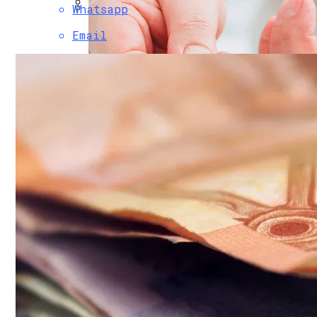
Черновик
Whatsapp
Финансовая Грамотность: Как Отклады
Email
Почем «переобуться»? Разобрались С
249 Пользователей Из 250 Возможных. 
Научное Объяснение Через Сколько Дне
Какие Болезни Люди Провоцируют Сами
Интересные И Познавательные Факты 
«Нанимать Станет Сложнее, Чем Когда-Л
Как Найти Баланс Между Работой И Лич