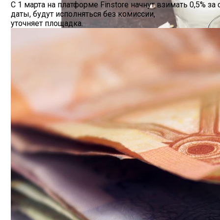
С 1 марта на платформе Finstore начнут взимать 0,5% 
Hyundai Santa Fe: Мощное Сочетание Тра
даты, будут исполняться без комиссии,
уточняет площадка.
Безлактозное Молоко — Обычное Молок
Как Грамотно Начать Карьеру Молодым
Какие Кредиты Дают В Беларуси На Ки