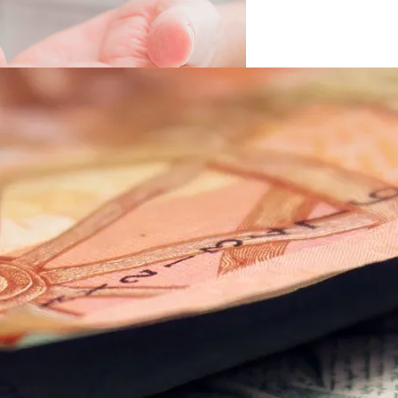
вать Сбережения
 Новыми Ценами На Зимнюю Резину
Viber Изучил, Как Белорусы Применяют Групповые Чаты
й Человек Умрет Без Сна
 Себе Вредными Привычками, И Чем Это Опасно
Про Животных И Человека
ибо». 15 Предсказаний На 2024-Й От Мирового HR-Гуру
ной Жизнью, И Не Выгореть