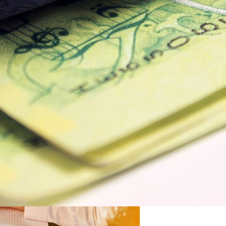
овиях Российской Зимы?
мяти И Концентрации
0 Лет И Как Подготовиться К Ним Сегодня