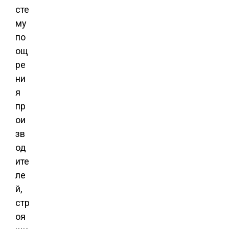
сте
му
по
ощ
ре
ни
я
пр
ои
зв
од
ите
ле
й,
стр
оя