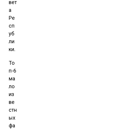
вет
а
Ре
сп
уб
ли
ки.
То
п-6
ма
ло
из
ве
стн
ых
фа