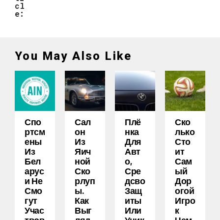
cl
e:
You May Also Like
Спо
Сал
Плё
Ско
Ртсм
Он
Нка
Лько
Ены
Из
Для
Сто
Из
Яич
Авт
Ит
Бел
Ной
О,
Сам
Арус
Ско
Сре
Ый
И Не
Рлуп
Дсво
Дор
Смо
Ы.
Защ
Огой
Гут
Как
Иты
Игро
Учас
Выг
Или
К
Твов
Ляд
Уник
Чем