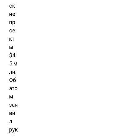
ск
ие
пр
ое
кт
ы
$4
5 м
лн.
Об
это
м
зая
ви
л
рук