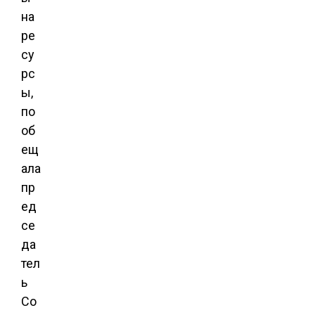
на
ре
су
рс
ы,
по
об
ещ
ала
пр
ед
се
да
тел
ь
Со