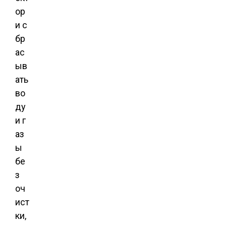
ор
и с
бр
ас
ыв
ать
во
ду
и г
аз
ы
бе
з
оч
ист
ки,