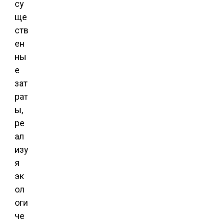
су
ще
ств
ен
ны
е
зат
рат
ы,
ре
ал
изу
я
эк
ол
оги
че