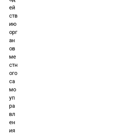
ей
ств
ию
орг
ан
ов
ме
стн
ого
са
мо
уп
ра
вл
ен
ия