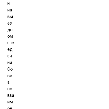
й
на
вы
ез
дн
ом
зас
ед
ан
ии
Со
вет
а
по
вза
им
од