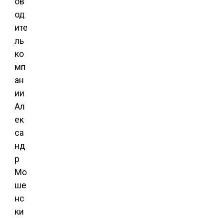
ов
од
ите
ль
ко
мп
ан
ии
Ал
ек
са
нд
р
Мо
ше
нс
ки