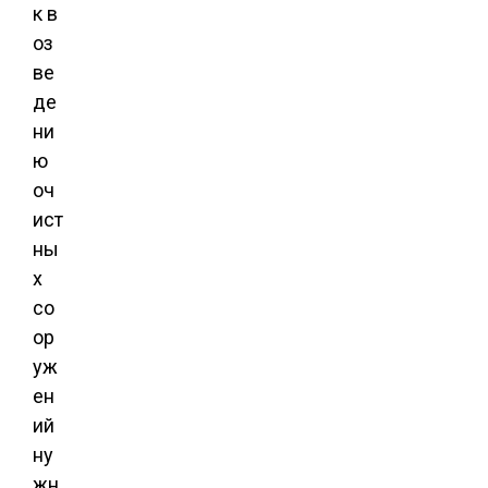
к в
оз
ве
де
ни
ю
оч
ист
ны
х
со
ор
уж
ен
ий
ну
жн