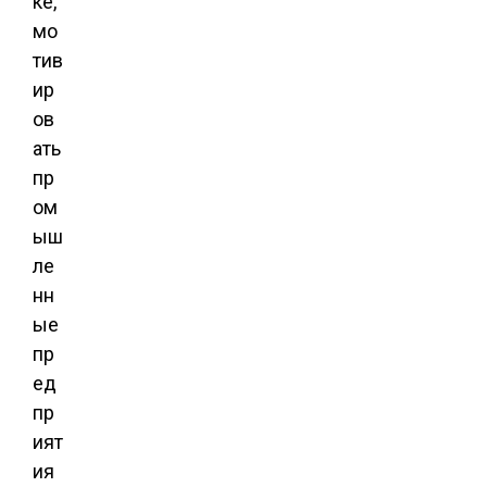
ке,
мо
тив
ир
ов
ать
пр
ом
ыш
ле
нн
ые
пр
ед
пр
ият
ия