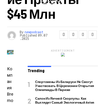
КРАСОТА И
ЗДОРОВЬЕ
$45 Млн
By
newpodcast
Published
09.07
.2025
ADVERTISEMENT
Ко
Trending
мп
ан
Спортсмены Из Беларуси Не Смогут
Участвовать В Церемонии Открытия
ия
Олимпиады В Париже
Bre
Салон Из Яичной Скорлупы. Как
mo
Выглядит Самый Экологичный Aston