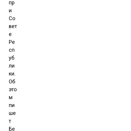
пр
и
Со
вет
е
Ре
сп
уб
ли
ки.
Об
это
м
пи
ше
т
Бе