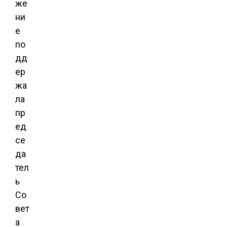
же
ни
е
по
дд
ер
жа
ла
пр
ед
се
да
тел
ь
Со
вет
а