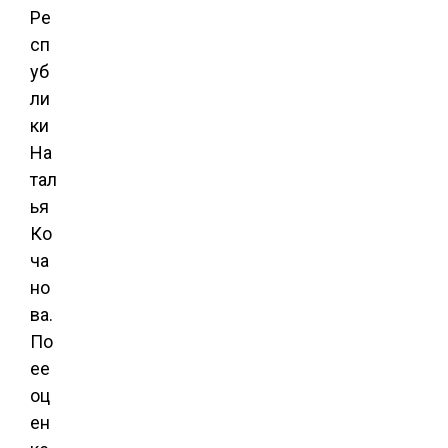
Ре
сп
уб
ли
ки
На
тал
ья
Ко
ча
но
ва.
По
ее
оц
ен