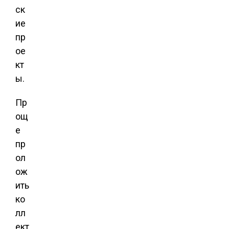
ск
ие
пр
ое
кт
ы.
Пр
ощ
е
пр
ол
ож
ить
ко
лл
ект