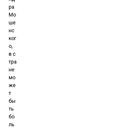
ра
Мо
ше
нс
ког
о,
в с
тра
не
мо
же
т
бы
ть
бо
ль