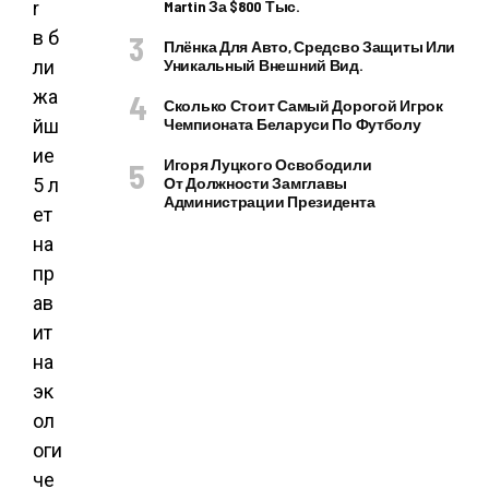
r
Martin За $800 Тыс.
в б
Плёнка Для Авто, Средсво Защиты Или
ли
Уникальный Внешний Вид.
жа
Сколько Стоит Самый Дорогой Игрок
йш
Чемпионата Беларуси По Футболу
ие
Игоря Луцкого Освободили
5 л
От Должности Замглавы
Администрации Президента
ет
на
пр
ав
ит
на
эк
ол
оги
че