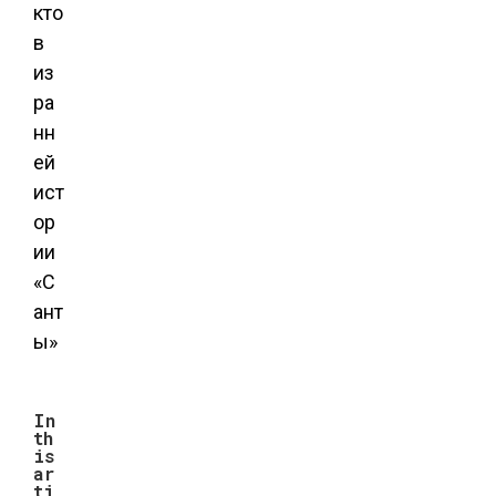
кто
в
из
ра
нн
ей
ист
ор
ии
«С
ант
ы»
In
th
is
ar
ti