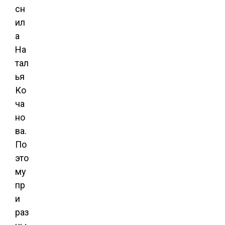
сн
ил
а
На
тал
ья
Ко
ча
но
ва.
По
это
му
пр
и
раз