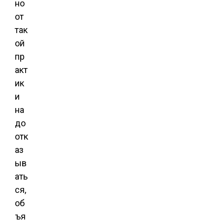
но
от
так
ой
пр
акт
ик
и
на
до
отк
аз
ыв
ать
ся,
об
ъя