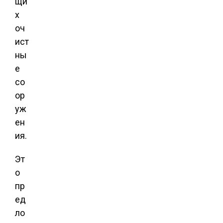
щи
х
оч
ист
ны
е
со
ор
уж
ен
ия.
Эт
о
пр
ед
ло