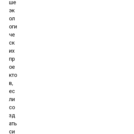
ше
эк
ол
оги
че
ск
их
пр
ое
кто
в,
ес
ли
со
зд
ать
си