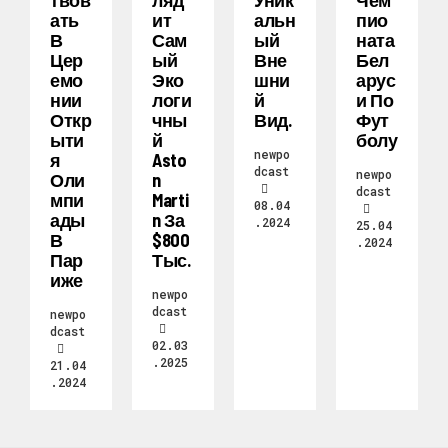
Ать
Ит
Альн
Пио
В
Сам
Ый
Ната
Цер
Ый
Вне
Бел
Емо
Эко
Шни
Арус
Нии
Логи
Й
И По
Откр
Чны
Вид.
Фут
Ыти
Й
Болу
newpo
Я
Asto
dcast
newpo
Оли
N
dcast
Мпи
Marti
08.04
Ады
N За
.2024
25.04
В
$800
.2024
Пар
Тыс.
Иже
newpo
dcast
newpo
dcast
02.03
.2025
21.04
.2024