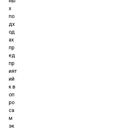
ны
х
по
дх
од
ах
пр
ед
пр
ият
ий
к в
оп
ро
са
м
эк