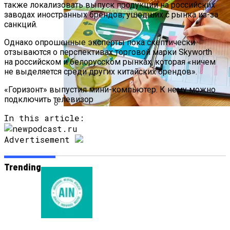
также локализовать выпуск продукции на российских
заводах иностранных брендов, ушедших с рынка из-за
санкций.
Однако опрошенные эксперты пока скептически
отзываются о перспективах торговой марки Skyworth
на российском и белорусском рынках, которая «ничем
не выделяется среди других китайских брендов».
«Горизонт» выпустил мини-компьютер. К нему можно
подключить телевизор
In this article:
Как Мы Худеем: 8 Этапов Похудения У
Мужчин И Женщин
Advertisement
Trending