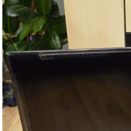
Hyundai Santa Fe: Мощное Сочетание
Традиций И Новаций При Расходе 6 Л
На «сотню»
Безлактозное Молоко — Обычное
В Нью-Йорке Введут Плату За Пробки
Молоко Или Хорошая Альтернатива?
В Центре Города
Как Грамотно Начать Карьеру
Молодым Специалистам