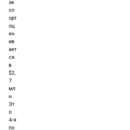
эк
сп
орт
оц
ен
ив
ает
ся
в
$2,
7
мл
н.
Эт
о
4-я
по