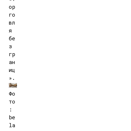
ор
го
вл
я
бе
з
гр
ан
иц
».
Фо
то
:
be
la