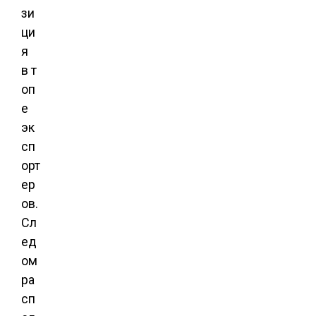
зи
ци
я
в т
оп
е
эк
сп
орт
ер
ов.
Сл
ед
ом
ра
сп