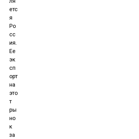
ля
етс
я
Ро
сс
ия.
Ее
эк
сп
орт
на
это
т
ры
но
к
за