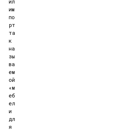
ил
им
по
рт
та
к
на
зы
ва
ем
ой
«м
еб
ел
и
дл
я