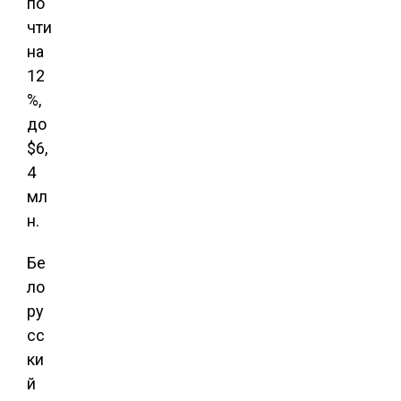
по
чти
на
12
%,
до
$6,
4
мл
н.
Бе
ло
ру
сс
ки
й