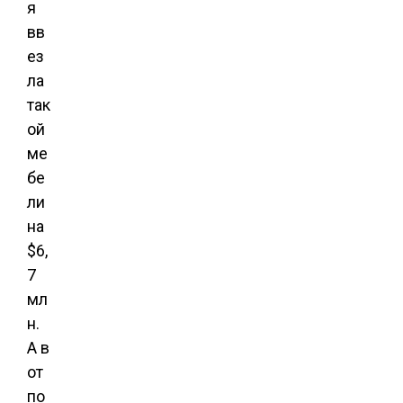
я
вв
ез
ла
так
ой
ме
бе
ли
на
$6,
7
мл
н.
А в
от
по