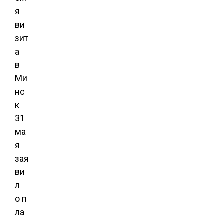
я
ви
зит
а
в
Ми
нс
к
31
ма
я
зая
ви
л
о п
ла