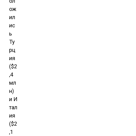
ол
ож
ил
ис
ь
Ту
рц
ия
($2
,4
мл
н)
и И
тал
ия
($2
,1