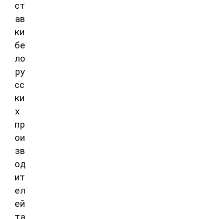
ст
ав
ки
бе
ло
ру
сс
ки
х
пр
ои
зв
од
ит
ел
ей
та