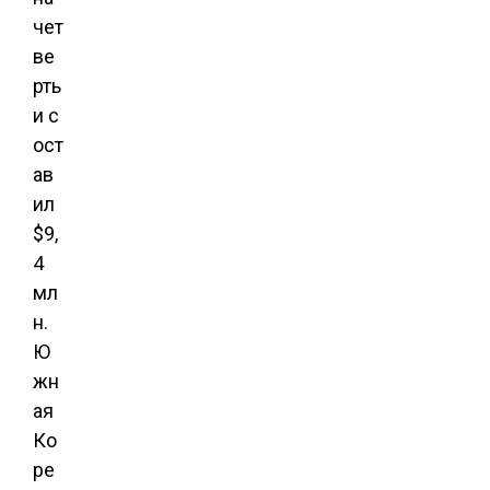
чет
ве
рть
и с
ост
ав
ил
$9,
4
мл
н.
Ю
жн
ая
Ко
ре