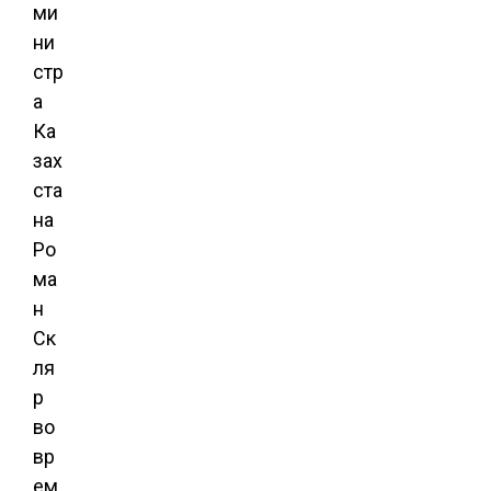
ми
ни
стр
а
Ка
зах
ста
на
Ро
ма
н
Ск
ля
р
во
вр
ем