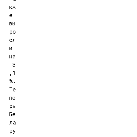
кж
е
вы
ро
сл
и
на
3
,1
%.
Те
пе
рь
Бе
ла
ру