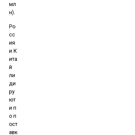
мл
н).
Ро
сс
ия
и К
ита
й
ли
ди
ру
ют
и п
о п
ост
авк