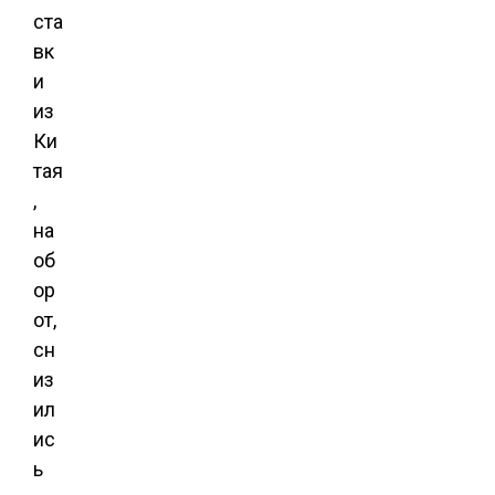
ста
вк
и
из
Ки
тая
,
на
об
ор
от,
сн
из
ил
ис
ь