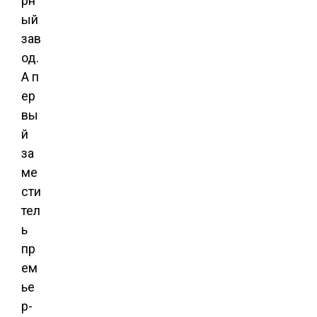
рн
ый
зав
од.
А п
ер
вы
й
за
ме
сти
тел
ь
пр
ем
ье
р-