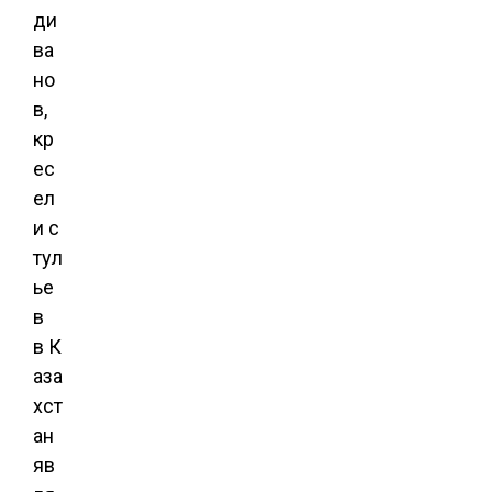
ди
ва
но
в,
кр
ес
ел
и с
тул
ье
в
в К
аза
хст
ан
яв