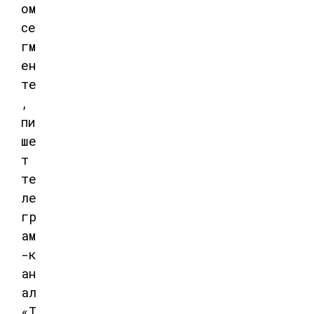
ом
се
гм
ен
те
,
пи
ше
т
те
ле
гр
ам
-к
ан
ал
«Т