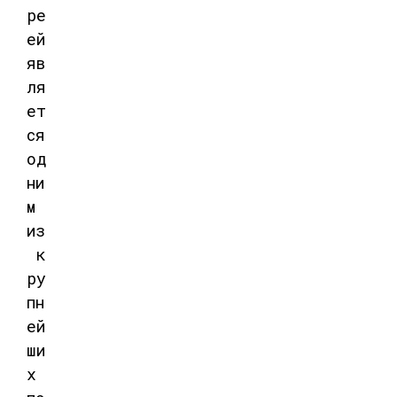
ре
ей
яв
ля
ет
ся
од
ни
м
из
к
ру
пн
ей
ши
х