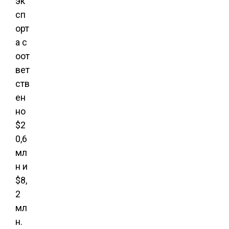
эк
сп
орт
а с
оот
вет
ств
ен
но
$2
0,6
мл
н и
$8,
2
мл
н.