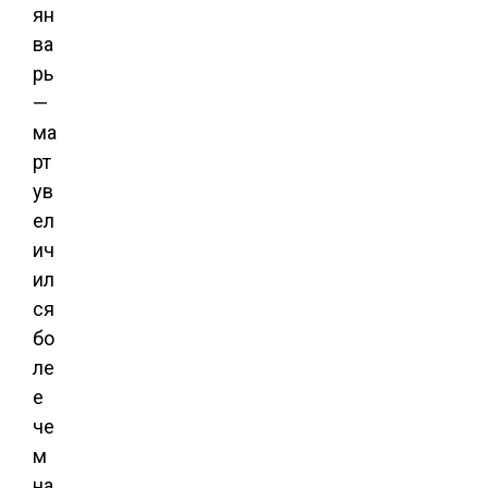
ян
ва
рь
—
ма
рт
ув
ел
ич
ил
ся
бо
ле
е
че
м
на