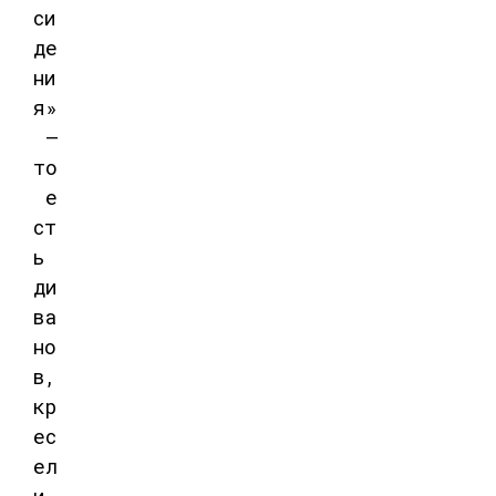
си
де
ни
я»
—
то
е
ст
ь
ди
ва
но
в,
кр
ес
ел