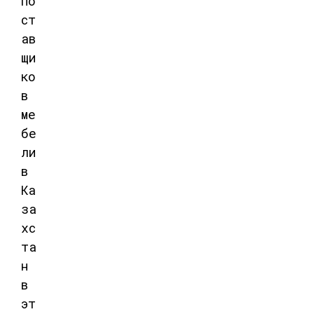
по
ст
ав
щи
ко
в
ме
бе
ли
в
Ка
за
хс
та
н
в
эт