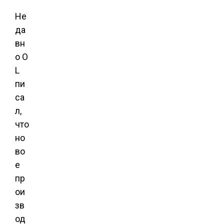
Не
да
вн
о O
L
пи
са
л,
что
но
во
е
пр
ои
зв
од