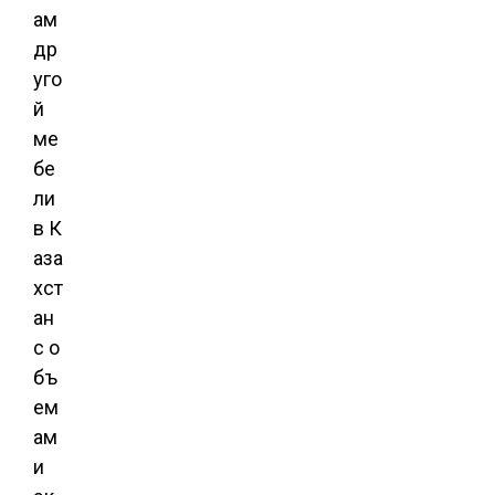
ам
др
уго
й
ме
бе
ли
в К
аза
хст
ан
с о
бъ
ем
ам
и