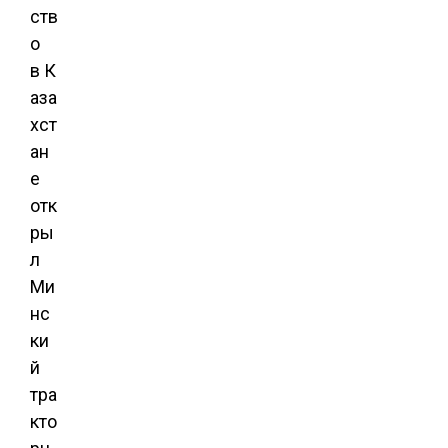
ств
о
в К
аза
хст
ан
е
отк
ры
л
Ми
нс
ки
й
тра
кто