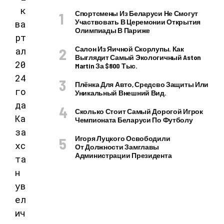
к
Спортсмены Из Беларуси Не Смогут
Участвовать В Церемонии Открытия
ва
Олимпиады В Париже
рт
Салон Из Яичной Скорлупы. Как
ал
Выглядит Самый Экологичный Aston
20
Martin За $800 Тыс.
24
Плёнка Для Авто, Средсво Защиты Или
го
Уникальный Внешний Вид.
да
Сколько Стоит Самый Дорогой Игрок
Ка
Чемпионата Беларуси По Футболу
за
Игоря Луцкого Освободили
хс
От Должности Замглавы
Администрации Президента
та
н
ув
ел
ич