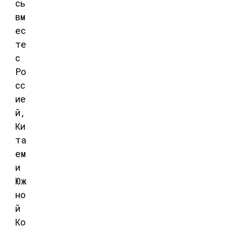
сь
вм
ес
те
с
Ро
сс
ие
й,
Ки
та
ем
и
Юж
но
й
Ко