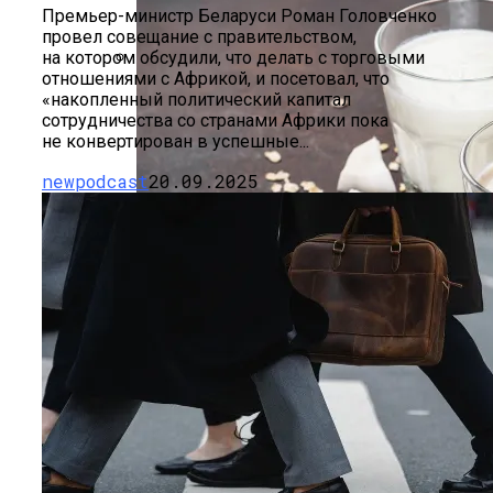
Премьер-министр Беларуси Роман Головченко
провел совещание с правительством,
на котором обсудили, что делать с торговыми
отношениями с Африкой, и посетовал, что
Hyundai Santa Fe: Мощное Сочетание
«накопленный политический капитал
Традиций И Новаций При Расходе 6 Л
сотрудничества со странами Африки пока
На «сотню»
не конвертирован в успешные...
newpodcast
20.09.2025
Безлактозное Молоко — Обычное
В Беларуси Начинает Работать
Молоко Или Хорошая Альтернатива?
Доставка Лекарств На Дом
Как Грамотно Начать Карьеру
Молодым Специалистам