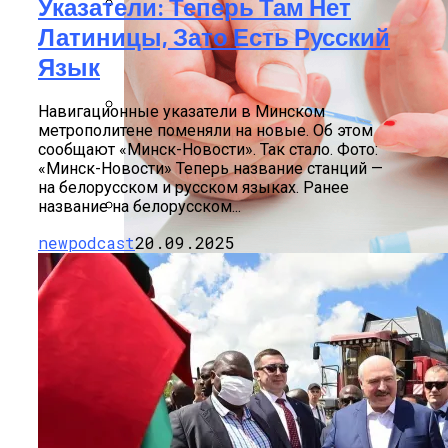
Указатели: Теперь Там Нет
Латиницы, Зато Есть Русский
Финансовая Грамотность: Как
Откладывать Сбережения
Язык
Навигационные указатели в Минском
метрополитене поменяли на новые. Об этом
Почем «переобуться»? Разобрались
сообщают «Минск-Новости». Так стало. Фото:
С Новыми Ценами На Зимнюю Резину
«Минск-Новости» Теперь название станций —
на белорусском и русском языках. Ранее
название на белорусском...
249 Пользователей Из 250 Возможных.
newpodcast
20.09.2025
Viber Изучил, Как Белорусы Применяют
Групповые Чаты
Какие Болезни Люди Провоцируют
Узбекистан Хочет Собирать БелАЗы.
Сами Себе Вредными Привычками, И
Лукашенко Пообещал «подставить
Научное Объяснение Через Сколько
Чем Это Опасно
Плечо»
Дней Человек Умрет Без Сна