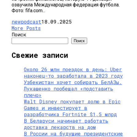
озвучила Международная федерация футбола.
Фото: fifa.com...
newpodcast
18.09.2025
More Posts
Поиск
Поиск
Свежие записи
Около 26 млн поездок в день: Uber
наконец-то заработала в 2023 году
Узбекистан хочет собирать БелАЗы.
Лукашенко пообещал «подставить
плечо»
Walt Disney покупает долю в Epic
Games и инвестирует в
разработчика Fortnite $1,5 млрд
В Беларуси начинает работать
доставка лекарств на дом
В России на будущие президентские