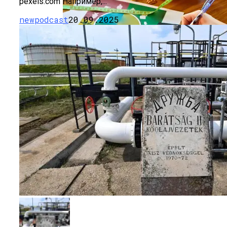
pexels.com Например,...
newpodcast
20.09.2025
Как Мы Худеем: 8 Этапов Похудения У
Мужчин И Женщин