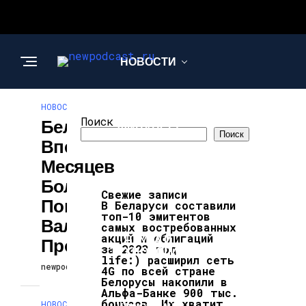
НОВОСТИ
НОВОСТИ
БИЗНЕС И
Поиск
Белорусы
ФИНАНСЫ
Поиск
Впервые За 9
Месяцев
Больше
АВТО
Свежие записи
Покупали
В Беларуси составили
топ-10 эмитентов
Валюту, Чем
самых востребованных
акций и облигаций
НАУКА И
Продавали
за 2023 год
ТЕХНОЛОГИИ
life:) расширил сеть
newpodcast
23.09.2024
4G по всей стране
Белорусы накопили в
Альфа-Банке 900 тыс.
бонусов. Их хватит,
НОВОСТИ