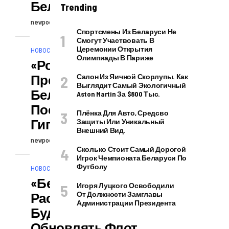
Беларуси
Trending
newpodcast
22.09.2024
Спортсмены Из Беларуси Не
Смогут Участвовать В
Церемонии Открытия
НОВОСТИ
Олимпиады В Париже
«Росатом»
Предложил
Салон Из Яичной Скорлупы. Как
Выглядит Самый Экологичный
Беларуси
Aston Martin За $800 Тыс.
Построить
Плёнка Для Авто, Средсво
Гигафабрику
Защиты Или Уникальный
Внешний Вид.
newpodcast
22.09.2024
Сколько Стоит Самый Дорогой
Игрок Чемпионата Беларуси По
Футболу
НОВОСТИ
«Белавиа»
Игоря Луцкого Освободили
Рассказала, Как
От Должности Замглавы
Администрации Президента
Будет
Обновлять Флот