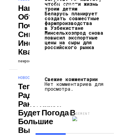
КРАСОТА И
чтобы спасти жизнь
ЗДОРОВЬЕ
Нацбанк
троим детям
Беларусь планирует
Объяснил,
создать совместные
фармпроизводства
Почему
в Узбекистане
Снизилась
Минсельхозпрод снова
повысил экспортные
Инфляция В III
цены на сыры для
российского рынка
Квартале
newpodcast
23.09.2024
НОВОСТИ
Свежие комментарии
Нет комментариев для
Тепло, Но
просмотра.
Радоваться
Рано. Какой
Будет Погода В
ADVERTISEMENT
Большие
Выходные В