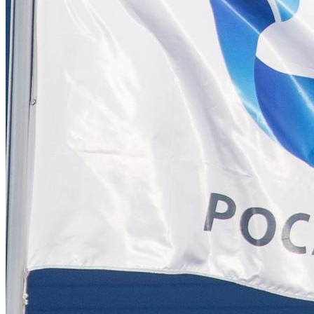
Какие Кредиты Дают В Беларуси
На Китайские Автомобили
Шипы Или Липучка? Что Выбрать В
Условиях Российской Зимы?
7 Домашних Методов Для Улучшения
Узбекистан Хочет Собирать БелАЗы.
Памяти И Концентрации
Лукашенко Пообещал «подставить
Плечо»
Какие Навыки Станут Ключевыми
Через 10 Лет И Как Подготовиться К Ним
Сегодня