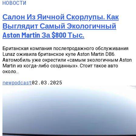
НОВОСТИ
Салон Из Яичной Скорлупы. Как
Выглядит Самый Экологичный
Aston Martin За $800 Тыс.
Британская компания послепродажного обслуживания
Lunaz оживила британское купе Aston Martin DB6.
Автомобиль уже окрестили «самым экологичным Aston
Martin из когда-либо созданных». Стоит такое авто
около...
newpodcast
02.03.2025