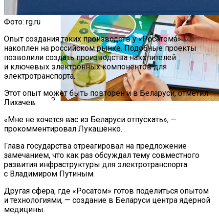
Фото: rg.ru
Опыт создания таких производств у «Росатома»
накоплен на российском рынке. Подобные проекты
позволили создать производства накопителей
и ключевых электронных компонентов для
электротранспорта.
Этот опыт может быть повторен и в Беларуси, отметил
Лихачев.
Как Мы Худеем: 8 Этапов Похудения У
«Мне не хочется вас из Беларуси отпускать», —
Мужчин И Женщин
прокомментировал Лукашенко.
Глава государства отреагировал на предложение
замечанием, что как раз обсуждал тему совместного
развития инфраструктуры для электротранспорта
с Владимиром Путиным.
Другая сфера, где «Росатом» готов поделиться опытом
и технологиями, — создание в Беларуси центра ядерной
медицины.