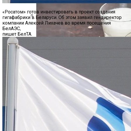
«Росатом» готов инвестировать в проект создания
гигафабрики в Беларуси. Об этом заявил гендиректор
компании Алексей Лихачев во время посещения
Hyundai Santa Fe: Мощное Сочетание
БелАЭС,
Традиций И Новаций При Расходе 6 Л
пишет БелТА.
На «сотню»
Безлактозное Молоко — Обычное
Около 26 Млн Поездок В День: Uber
Молоко Или Хорошая Альтернатива?
Наконец-То Заработала В 2023 Году
Как Грамотно Начать Карьеру
Молодым Специалистам