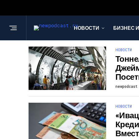
НОВОСТИ
БИЗНЕС 
НОВОСТИ
Тонне
Джейм
Посет
newpodcast
НОВОСТИ
«Ивац
Креди
Вмест