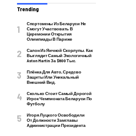
Trending
Спортсмены Из Беларуси Не
Смогут Участвовать В
Церемонии Открытия
Олимпиады В Париже
Салон Из Яичной Скорлупы. Как
Выглядит Самый Экологичный
Aston Martin За $800 Тыс.
Плёнка Для Авто, Средсво
Защиты Или Уникальный
Внешний Вид.
Сколько Стоит Самый Дорогой
Игрок Чемпионата Беларуси По
Футболу
Игоря Луцкого Освободили
От Должности Замглавы
Администрации Президента