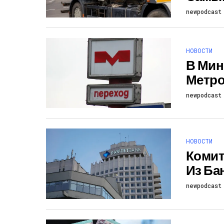
newpodcast
НОВОСТИ
В Мин
Метр
newpodcast
НОВОСТИ
Комит
Из Ба
newpodcast