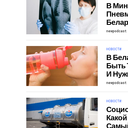
В Мин
Пневм
Белар
newpodcast
НОВОСТИ
В Бел
Быть 
И Нуж
newpodcast
НОВОСТИ
Социо
Какой
Самы