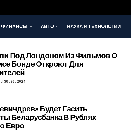
И ФИНАНСЫ
АВТО
НАУКА И ТЕХНОЛОГИИ
ли Под Лондоном Из Фильмов О
се Бонде Откроют Для
ителей
30.06.2024
евичдрев» Будет Гасить
ты Беларусбанка В Рублях
о Евро