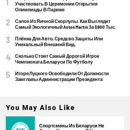
Участвовать В Церемонии Открытия
Олимпиады В Париже
Салон Из Яичной Скорлупы. Как Выглядит
Самый Экологичный Aston Martin За $800 Тыс.
Плёнка Для Авто, Средсво Защиты Или
Уникальный Внешний Вид.
Сколько Стоит Самый Дорогой Игрок
Чемпионата Беларуси По Футболу
Игоря Луцкого Освободили От Должности
Замглавы Администрации Президента
You May Also Like
Спортсмены Из Беларуси Не