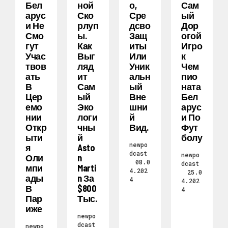
Бел
Ной
О,
Сам
Арус
Ско
Сре
Ый
И Не
Рлуп
Дсво
Дор
Смо
Ы.
Защ
Огой
Гут
Как
Иты
Игро
Учас
Выг
Или
К
Твов
Ляд
Уник
Чем
Ать
Ит
Альн
Пио
В
Сам
Ый
Ната
Цер
Ый
Вне
Бел
Емо
Эко
Шни
Арус
Нии
Логи
Й
И По
Откр
Чны
Вид.
Фут
Ыти
Й
Болу
newpo
Я
Asto
dcast
newpo
Оли
N
08.0
dcast
Мпи
Marti
4.202
25.0
Ады
N За
4
4.202
В
$800
4
Пар
Тыс.
Иже
newpo
dcast
newpo