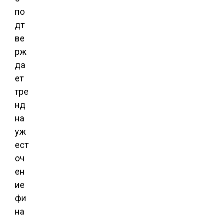
по
дт
ве
рж
да
ет
тре
нд
на
уж
ест
оч
ен
ие
фи
на