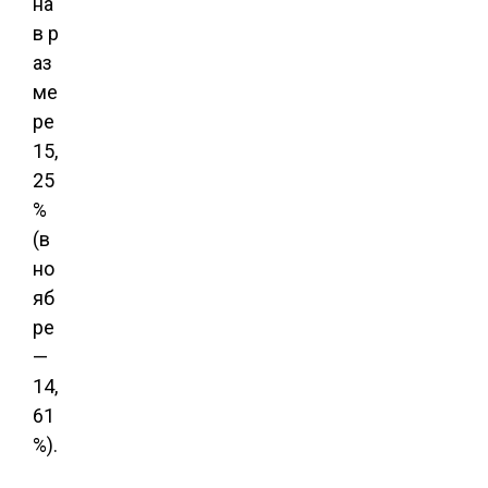
на
в р
аз
ме
ре
15,
25
%
(в
но
яб
ре
—
14,
61
%).