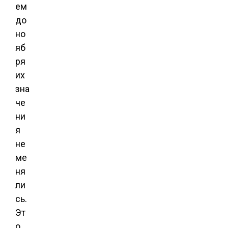
ем
до
но
яб
ря
их
зна
че
ни
я
не
ме
ня
ли
сь.
Эт
о