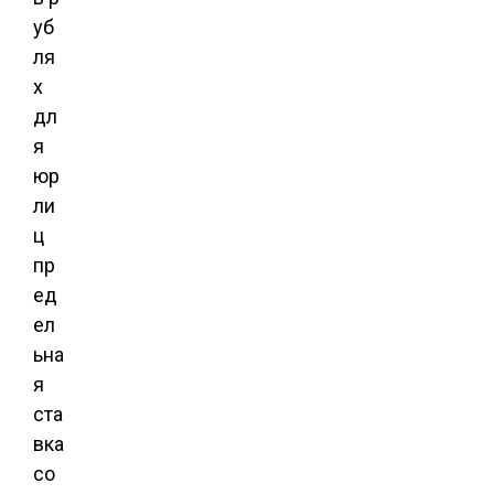
уб
ля
х
дл
я
юр
ли
ц
пр
ед
ел
ьна
я
ста
вка
со