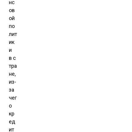
нс
ов
ой
по
лит
ик
и
в с
тра
не,
из-
за
чег
о
кр
ед
ит