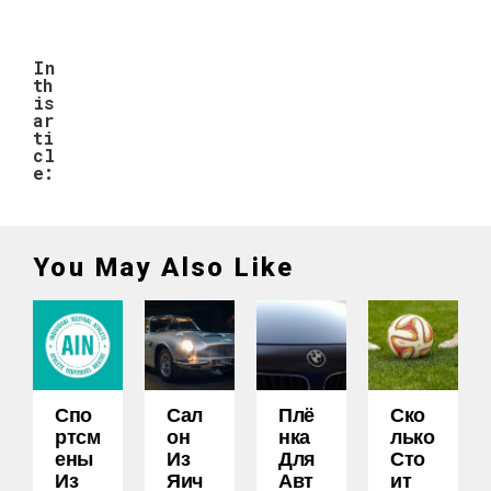
In
th
is
ar
ti
cl
e:
You May Also Like
Спо
Сал
Плё
Ско
Ртсм
Он
Нка
Лько
Ены
Из
Для
Сто
Из
Яич
Авт
Ит