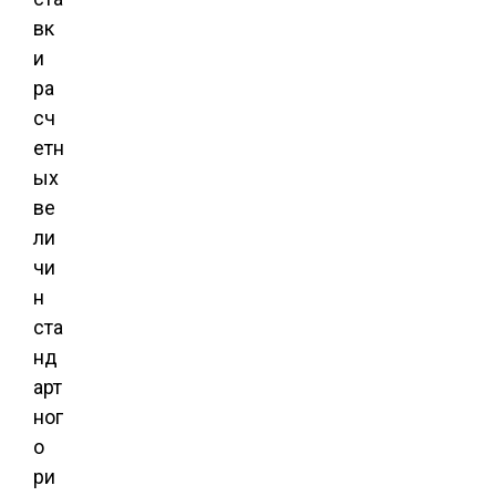
вк
и
ра
сч
етн
ых
ве
ли
чи
н
ста
нд
арт
ног
о
ри