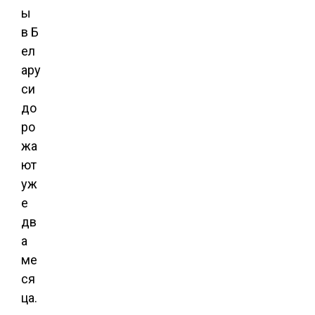
ы
в Б
ел
ару
си
до
ро
жа
ют
уж
е
дв
а
ме
ся
ца.