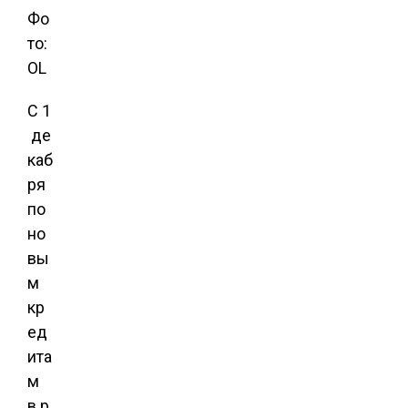
Фо
то:
OL
С 1
де
каб
ря
по
но
вы
м
кр
ед
ита
м
в р