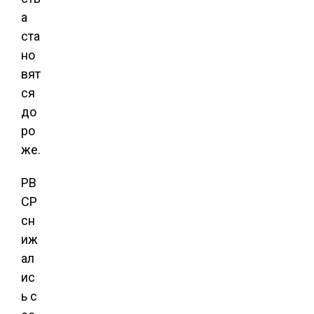
а
ста
но
вят
ся
до
ро
же.
РВ
СР
сн
иж
ал
ис
ь с