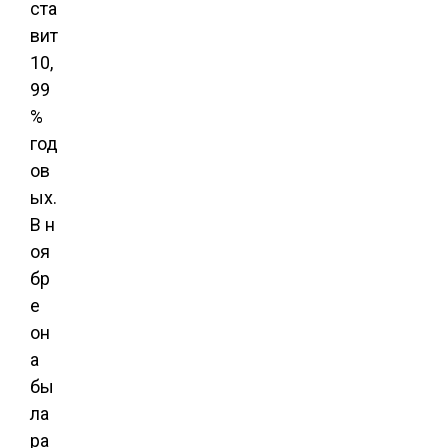
ста
вит
10,
99
%
год
ов
ых.
В н
оя
бр
е
он
а
бы
ла
ра