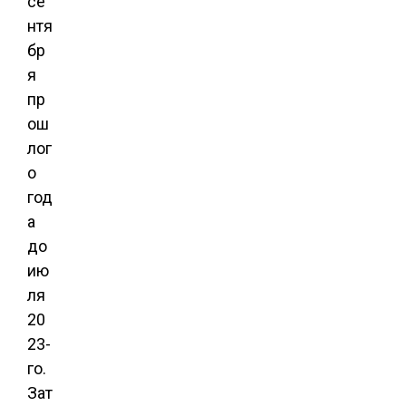
се
нтя
бр
я
пр
ош
лог
о
год
а
до
ию
ля
20
23-
го.
Зат