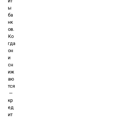
ит
ы
ба
нк
ов.
Ко
гда
он
и
сн
иж
аю
тся
—
кр
ед
ит