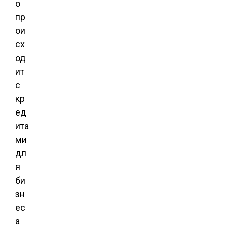
о
пр
ои
сх
од
ит
с
кр
ед
ита
ми
дл
я
би
зн
ес
а