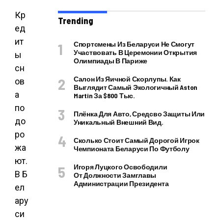
Кр
Trending
ед
ит
Спортсмены Из Беларуси Не Смогут
Участвовать В Церемонии Открытия
ы
Олимпиады В Париже
сн
Салон Из Яичной Скорлупы. Как
ов
Выглядит Самый Экологичный Aston
а
Martin За $800 Тыс.
по
Плёнка Для Авто, Средсво Защиты Или
до
Уникальный Внешний Вид.
ро
Сколько Стоит Самый Дорогой Игрок
жа
Чемпионата Беларуси По Футболу
ют.
Игоря Луцкого Освободили
В Б
От Должности Замглавы
Администрации Президента
ел
ару
си