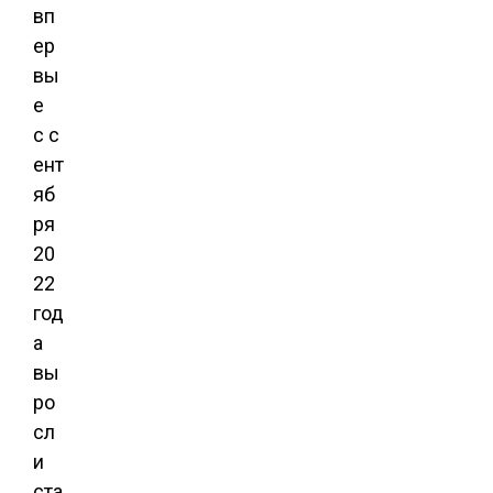
вп
ер
вы
е
с с
ент
яб
ря
20
22
год
а
вы
ро
сл
и
ста