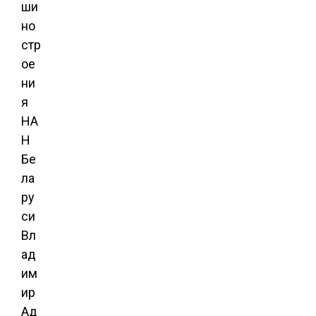
ши
но
стр
ое
ни
я
НА
Н
Бе
ла
ру
си
Вл
ад
им
ир
Ад