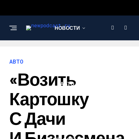
НОВОСТИ
БИЗНЕС И
ФИНАНСЫ
АВТО
«Возить
АВТО
Картошку
НАУКА И
С Дачи
ТЕХНОЛОГИИ
И Бизнесмена