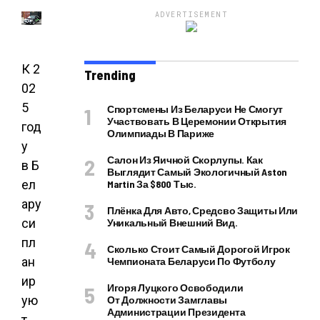
ADVERTISEMENT
К 2
Trending
02
5
Спортсмены Из Беларуси Не Смогут
Участвовать В Церемонии Открытия
год
Олимпиады В Париже
у
Салон Из Яичной Скорлупы. Как
в Б
Выглядит Самый Экологичный Aston
ел
Martin За $800 Тыс.
ару
Плёнка Для Авто, Средсво Защиты Или
си
Уникальный Внешний Вид.
пл
Сколько Стоит Самый Дорогой Игрок
ан
Чемпионата Беларуси По Футболу
ир
Игоря Луцкого Освободили
ую
От Должности Замглавы
Администрации Президента
т