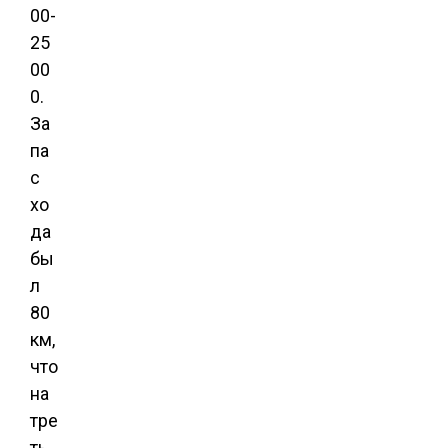
00-
25
00
0.
За
па
с
хо
да
бы
л
80
км,
что
на
тре
ть