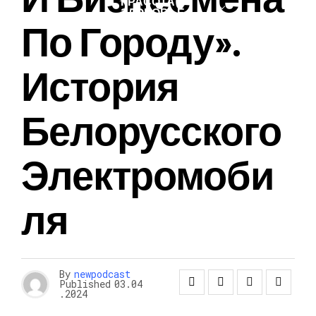
КРАСОТА И
ЗДОРОВЬЕ
По Городу».
История
Белорусского
Электромоби
Ля
By
newpodcast
Published
03.04
.2024