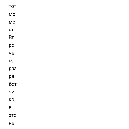
тот
мо
ме
нт.
Вп
ро
че
м,
раз
ра
бот
чи
ко
в
это
не