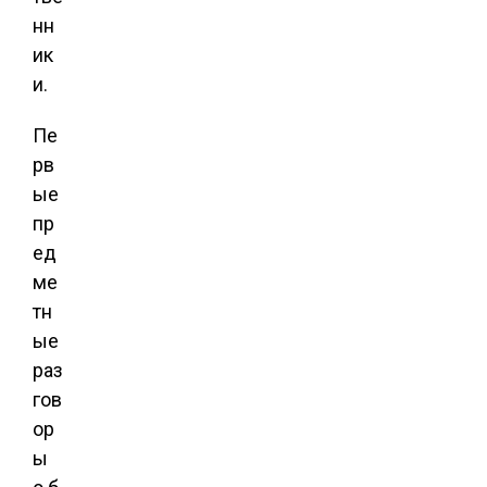
нн
ик
и.
Пе
рв
ые
пр
ед
ме
тн
ые
раз
гов
ор
ы