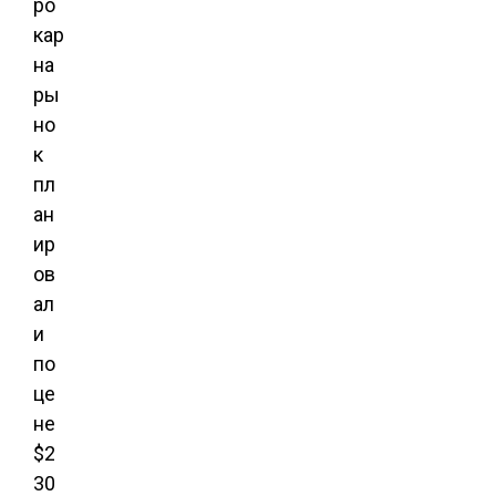
ро
кар
на
ры
но
к
пл
ан
ир
ов
ал
и
по
це
не
$2
30