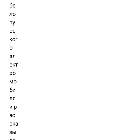
бе
ло
ру
сс
ког
о
эл
ект
ро
мо
би
ля
и р
ас
ска
зы