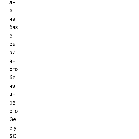
лн
ен
на
баз
е
се
ри
йн
ого
бе
нз
ин
ов
ого
Ge
ely
SC