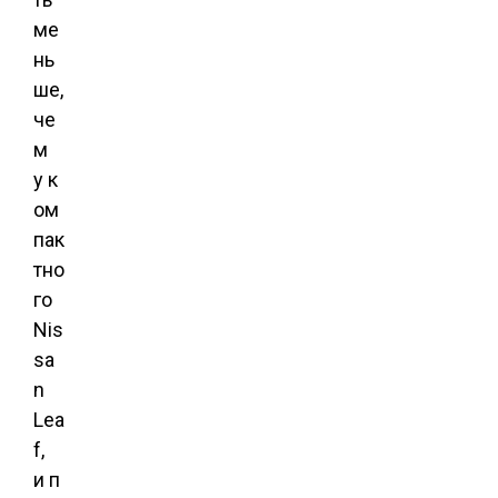
ме
нь
ше,
че
м
у к
ом
пак
тно
го
Nis
sa
n
Lea
f,
и п