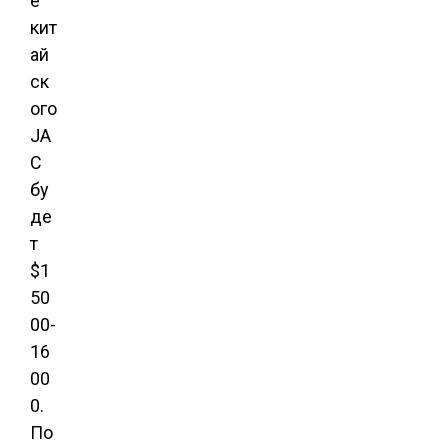
е
кит
ай
ск
ого
JA
C
бу
де
т
$1
50
00-
16
00
0.
По