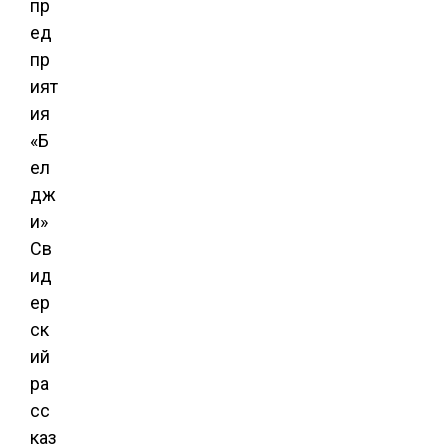
пр
ед
пр
ият
ия
«Б
ел
дж
и»
Св
ид
ер
ск
ий
ра
сс
каз