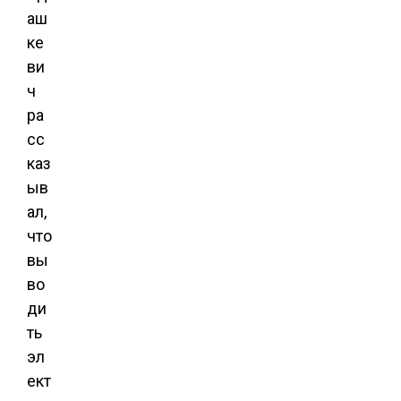
аш
ке
ви
ч
ра
сс
каз
ыв
ал,
что
вы
во
ди
ть
эл
ект