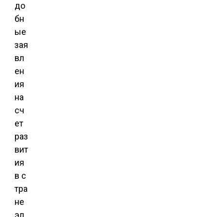
до
бн
ые
зая
вл
ен
ия
на
сч
ет
раз
вит
ия
в с
тра
не
эл