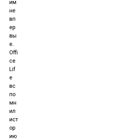
им
не
вп
ер
вы
е.
Offi
ce
Lif
e
вс
по
мн
ил
ист
ор
ию