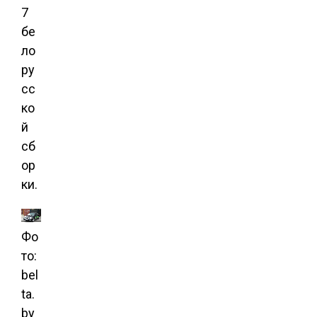
7
бе
ло
ру
сс
ко
й
сб
ор
ки.
Фо
то:
bel
ta.
by