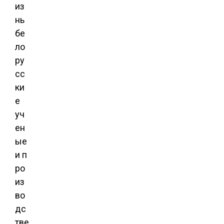
из
нь
бе
ло
ру
сс
ки
е
уч
ен
ые
и п
ро
из
во
дс
тве