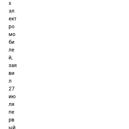
х
эл
ект
ро
мо
би
ле
й,
зая
ви
л
27
ию
ля
пе
рв
ый