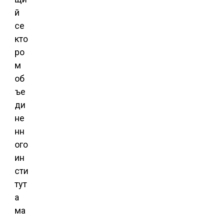
й
се
кто
ро
м
об
ъе
ди
не
нн
ого
ин
сти
тут
а
ма