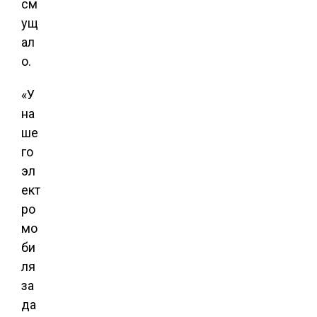
см
ущ
ал
о.
«У
на
ше
го
эл
ект
ро
мо
би
ля
за
да