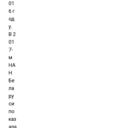
01
6 г
од
у.
В 2
01
7-
м
НА
Н
Бе
ла
ру
си
по
каз
ала