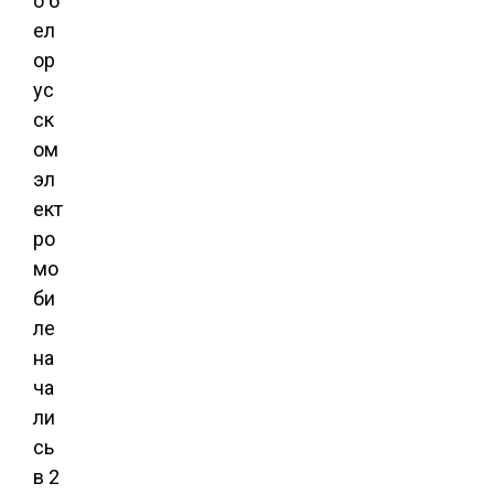
о б
ел
ор
ус
ск
ом
эл
ект
ро
мо
би
ле
на
ча
ли
сь
в 2