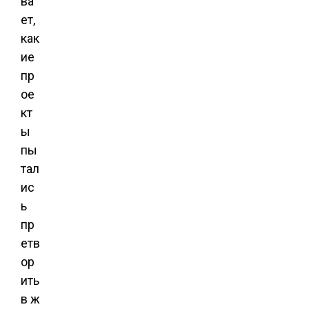
ва
ет,
как
ие
пр
ое
кт
ы
пы
тал
ис
ь
пр
етв
ор
ить
в ж