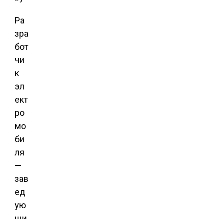
Ра
зра
бот
чи
к
эл
ект
ро
мо
би
ля
—
зав
ед
ую
щи