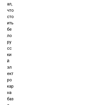
ал,
что
сто
ить
бе
ло
ру
сс
ки
й
эл
ект
ро
кар
на
баз