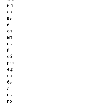
и п
ер
вы
й
оп
ыт
ны
й
об
раз
ец:
он
бы
л
вы
по