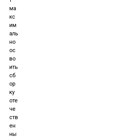
ма
кс
им
аль
но
ос
во
ить
сб
ор
ку
оте
че
ств
ен
ны