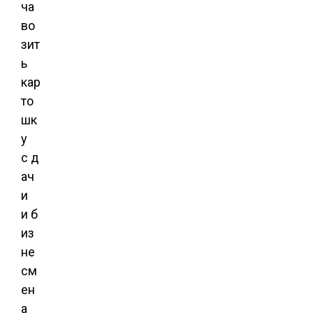
ча
во
зит
ь
кар
то
шк
у
с д
ач
и
и б
из
не
см
ен
а