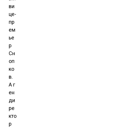
ви
це-
пр
ем
ье
р
Сн
оп
ко
в.
А г
ен
ди
ре
кто
р