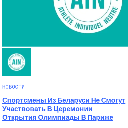
НОВОСТИ
Спортсмены Из Беларуси Не Смогут
Участвовать В Церемонии
Открытия Олимпиады В Париже