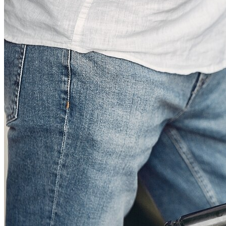
Какие Кредиты Дают В Беларуси
На Китайские Автомобили
Шипы Или Липучка? Что Выбрать В
Условиях Российской Зимы?
7 Домашних Методов Для Улучшения
Минсельхозпрод Снова Повысил
Памяти И Концентрации
Экспортные Цены На Сыры Для
Российского Рынка
Какие Навыки Станут Ключевыми
Через 10 Лет И Как Подготовиться К Ним
Сегодня