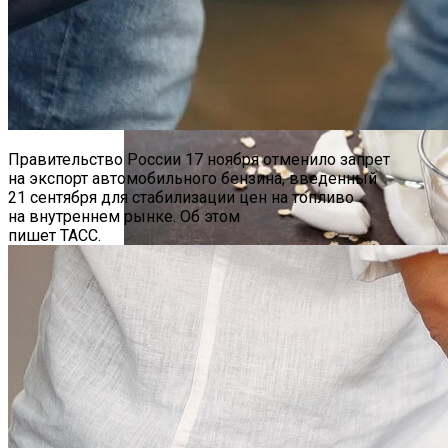
Hyundai Santa Fe: Мощное Сочетание
Традиций И Новаций При Расходе 6 Л
На «сотню»
Правительство России 17 ноября отменило запрет
на экспорт автомобильного бензина, введенный
21 сентября для стабилизации цен на топливо
на внутреннем рынке. Об этом
пишет ТАСС.
Беларусь Планирует Создать
Безлактозное Молоко — Обычное
Совместные Фармпроизводства
Молоко Или Хорошая Альтернатива?
В Узбекистане
Как Грамотно Начать Карьеру
Молодым Специалистам