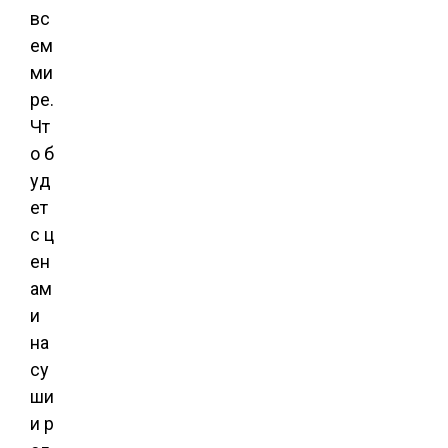
вс
ем
ми
ре.
Чт
о б
уд
ет
с ц
ен
ам
и
на
су
ши
и р