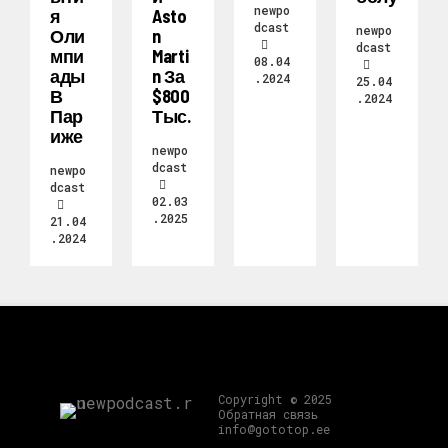
newpo
Я
Asto
dcast
newpo
Оли
N
dcast
Мпи
Marti
08.04
Ады
N За
.2024
25.04
В
$800
.2024
Пар
Тыс.
Иже
newpo
dcast
newpo
dcast
02.03
.2025
21.04
.2024
Copyright © 2025
Обратная связь
info@gototop.ee