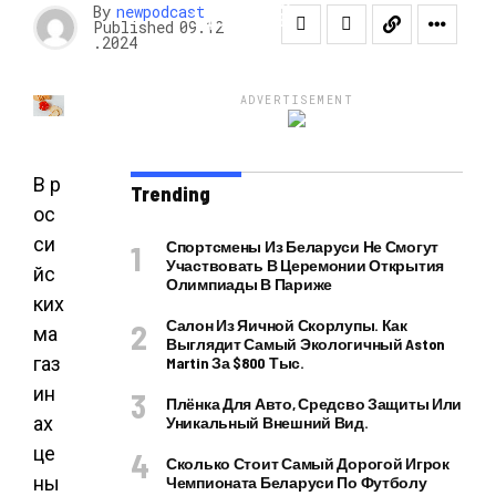
КРАСОТА И
By
newpodcast
ЗДОРОВЬЕ
Published
09.12
.2024
ADVERTISEMENT
В р
Trending
ос
си
Спортсмены Из Беларуси Не Смогут
Участвовать В Церемонии Открытия
йс
Олимпиады В Париже
ких
Салон Из Яичной Скорлупы. Как
ма
Выглядит Самый Экологичный Aston
газ
Martin За $800 Тыс.
ин
Плёнка Для Авто, Средсво Защиты Или
ах
Уникальный Внешний Вид.
це
Сколько Стоит Самый Дорогой Игрок
ны
Чемпионата Беларуси По Футболу