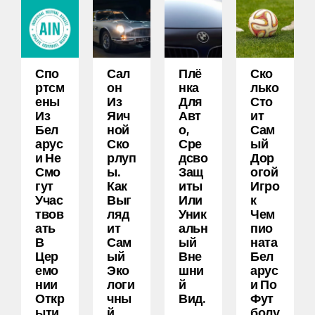
Спо
Сал
Плё
Ско
Ртсм
Он
Нка
Лько
Ены
Из
Для
Сто
Из
Яич
Авт
Ит
Бел
Ной
О,
Сам
Арус
Ско
Сре
Ый
И Не
Рлуп
Дсво
Дор
Смо
Ы.
Защ
Огой
Гут
Как
Иты
Игро
Учас
Выг
Или
К
Твов
Ляд
Уник
Чем
Ать
Ит
Альн
Пио
В
Сам
Ый
Ната
Цер
Ый
Вне
Бел
Емо
Эко
Шни
Арус
Нии
Логи
Й
И По
Откр
Чны
Вид.
Фут
Ыти
Й
Болу