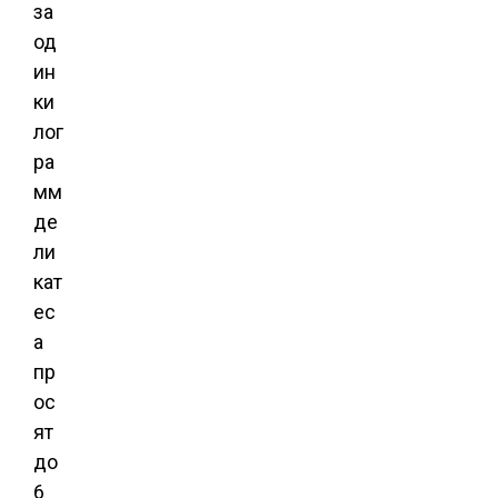
за
од
ин
ки
лог
ра
мм
де
ли
кат
ес
а
пр
ос
ят
до
6