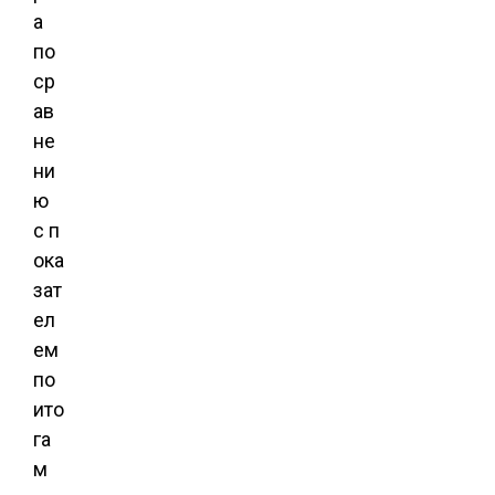
а
по
ср
ав
не
ни
ю
с п
ока
зат
ел
ем
по
ито
га
м