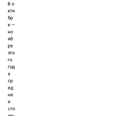
В о
ктя
бр
е —
но
яб
ре
это
го
год
а
ср
ед
ня
я
сто
им