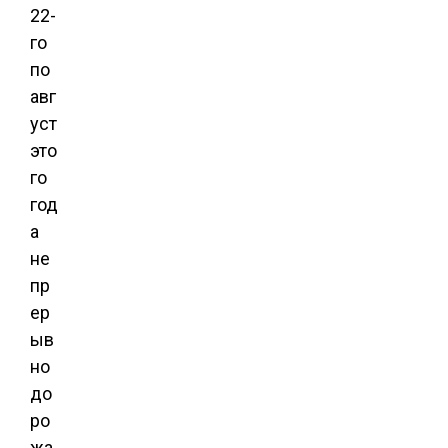
22-
го
по
авг
уст
это
го
год
а
не
пр
ер
ыв
но
до
ро
жа