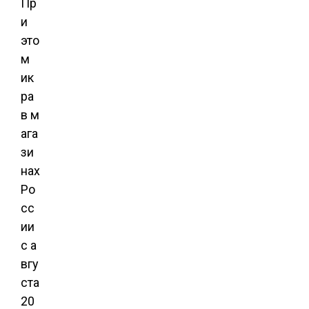
Пр
и
это
м
ик
ра
в м
ага
зи
нах
Ро
сс
ии
с а
вгу
ста
20