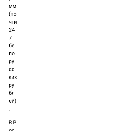
мм
(по
чти
24
7
бе
ло
ру
сс
ких
ру
бл
ей)
.
В Р
ос