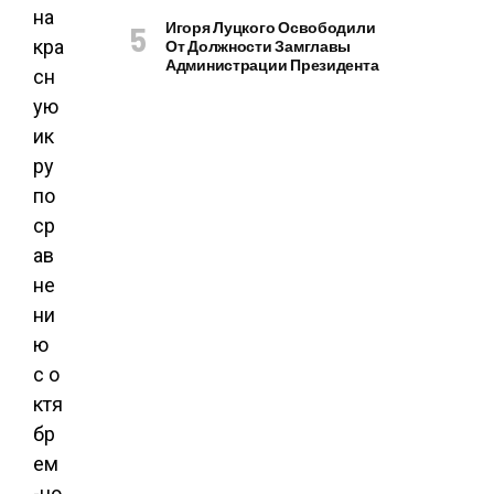
на
Игоря Луцкого Освободили
кра
От Должности Замглавы
Администрации Президента
сн
ую
ик
ру
по
ср
ав
не
ни
ю
с о
ктя
бр
ем
-но