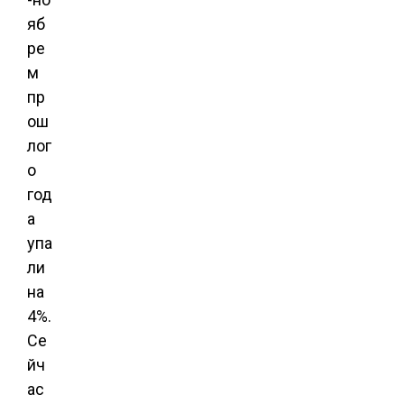
яб
ре
м
пр
ош
лог
о
год
а
упа
ли
на
4%.
Се
йч
ас