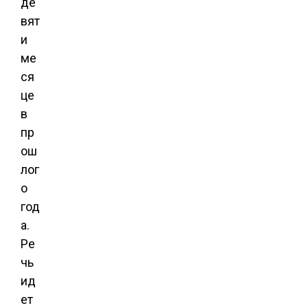
де
вят
и
ме
ся
це
в
пр
ош
лог
о
год
а.
Ре
чь
ид
ет