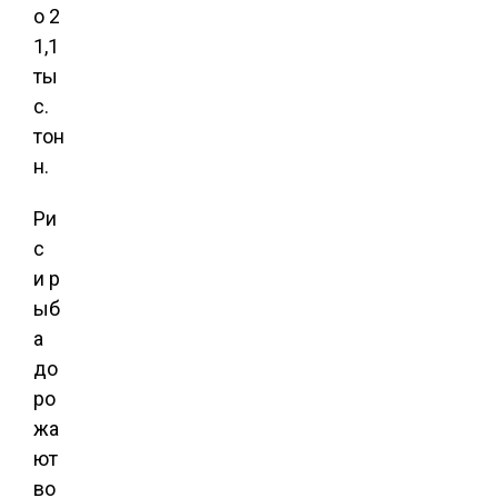
о 2
1,1
ты
с.
тон
н.
Ри
с
и р
ыб
а
до
ро
жа
ют
во