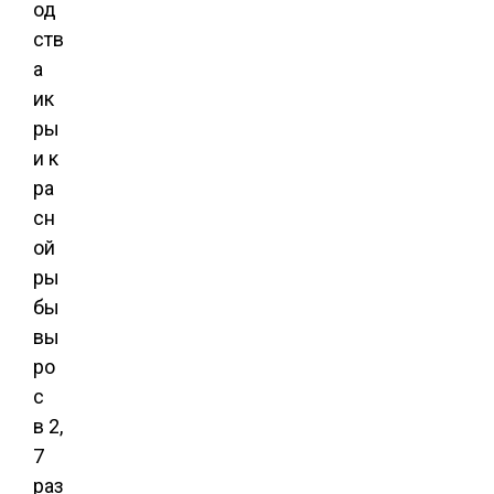
од
ств
а
ик
ры
и к
ра
сн
ой
ры
бы
вы
ро
с
в 2,
7
раз