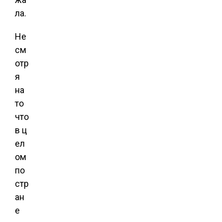
ла.
Не
см
отр
я
на
то
что
в ц
ел
ом
по
стр
ан
е