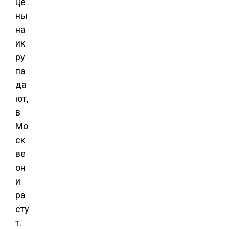
це
ны
на
ик
ру
па
да
ют,
в
Мо
ск
ве
он
и
ра
сту
т.