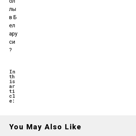
ол
лы
в Б
ел
ару
си
?
In
th
is
ar
ti
cl
e:
You May Also Like