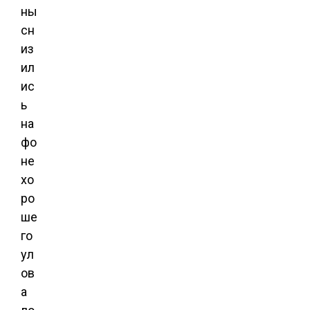
ны
сн
из
ил
ис
ь
на
фо
не
хо
ро
ше
го
ул
ов
а