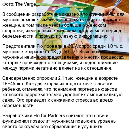
Фото: The Verge
В сообщении разработчика сказано, что функционал для
мужчин поможет им лучше понимать своих партнеров-
женщин, в том числе узнать больше о женском
здоровье, изменениях в женском организме в период
беременности и прочую полезную информацию.
Представители Flo провели в США опрос среди 1,8 тыс.
мужчин в возрасте от 18 до 50 лет. Выяснилось, что
мужчины не имеют представления о многих процессах,
которые происходят с женщинами, и недопонимание
Как Мы Худеем: 8 Этапов Похудения У
между парами негативно влияет на их отношения.
Мужчин И Женщин
Одновременно опросили 2,1 тыс. женщин в возрасте
18−45 лет. Каждая вторая из тех, кто хочет завести
ребенка, отмечала, что понимание партнера нюансов
женского здоровья только укрепит их эмоциональную
связь. Это приведет к снижению стресса во время
беременности.
Разработчики Flo for Partners считают, что новый
функционал позволит мужчинам повысить уровень
своего сексуального образования и улучшить