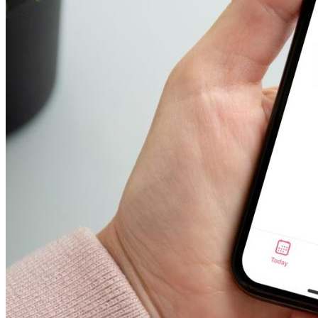
Какие Кредиты Дают В Беларуси
На Китайские Автомобили
Шипы Или Липучка? Что Выбрать В
Условиях Российской Зимы?
7 Домашних Методов Для Улучшения
Тайвань Снова Расширил Ограничения
Памяти И Концентрации
На Ввоз Товаров В Беларусь И Россию
Какие Навыки Станут Ключевыми
Через 10 Лет И Как Подготовиться К Ним
Сегодня