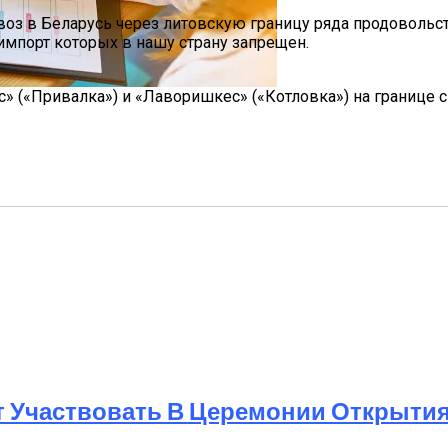
 ввоз в Беларусь через литовскую границу ряда продоволь
импорт которых в нашу страну запрещен.
с» («Привалка») и «Лаворишкес» («Котловка») на границе 
Мужчин И Женщин
т Участвовать В Церемонии Открыти