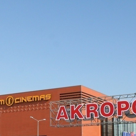
диций И Новаций При Расходе 6 Л На «сотню»
ыборы Идут Четыре Кандидата
о Или Хорошая Альтернатива?
 Специалистам
тайские Автомобили