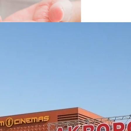
вать Сбережения
 Новыми Ценами На Зимнюю Резину
Viber Изучил, Как Белорусы Применяют Групповые Чаты
й Человек Умрет Без Сна
 Инвестирует В Разработчика Fortnite $1,5 Млрд
 Себе Вредными Привычками, И Чем Это Опасно
Про Животных И Человека
ной Жизнью, И Не Выгореть