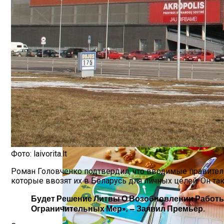
Шипы Или Липучка? Что Выбрать В Усл
В Беларуси Составили Топ-10 Эмитенто
7 Домашних Методов Для Улучшения Па
Какие Навыки Станут Ключевыми Через 1
Фото: laivorita.lt
Роман Головченко подтвердил, что вводимые правитель
которые ввозят их в Беларусь для личных целей. Он так
Будет Решение Литвы О Возобновлении Работы
Ограничительных Мер», — Заявил Премьер.