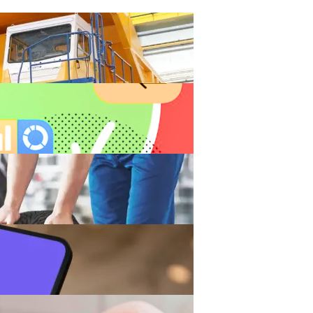
укашенко Пообещал «подставить Плечо»