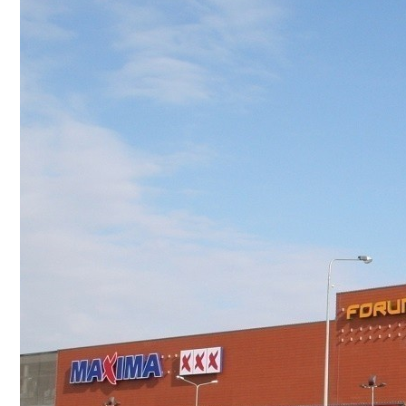
Hyundai Santa Fe: Мощное Сочетание Тра
В России На Будущие Президентские В
Безлактозное Молоко — Обычное Молок
Как Грамотно Начать Карьеру Молодым
Какие Кредиты Дают В Беларуси На Ки