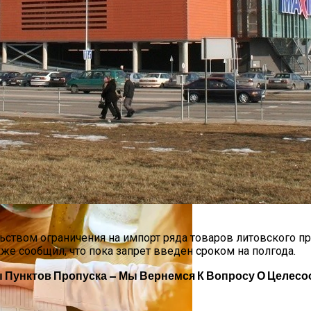
овиях Российской Зимы?
в Самых Востребованных Акций И Облигаций За 2023 Го
мяти И Концентрации
0 Лет И Как Подготовиться К Ним Сегодня
ством ограничения на импорт ряда товаров литовского пр
же сообщил, что пока запрет введен сроком на полгода.
 Пунктов Пропуска — Мы Вернемся К Вопросу О Целесо