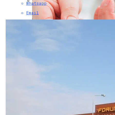
Whatsapp
Финансовая Грамотность: Как Отклады
Email
Почем «переобуться»? Разобрались С
249 Пользователей Из 250 Возможных. 
Научное Объяснение Через Сколько Дне
Walt Disney Покупает Долю В Epic Games И
Какие Болезни Люди Провоцируют Сами
Интересные И Познавательные Факты 
Как Найти Баланс Между Работой И Лич