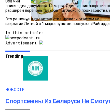
Совмин
принял два документа 14 марта. Один из них запретил
расширен перечень товаров литовского производства, 
Это решение в правительстве назвали ответом на
закрытие Литвой с 1 марта пунктов пропуска «Райгарда
Как Мы Худеем: 8 Этапов Похудения У 
In this article:
Advertisement
Trending
НОВОСТИ
Спортсмены Из Беларуси Не Смогу