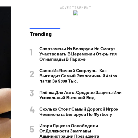
ADVERTISEMENT
Trending
Спортсмены Из Беларуси Не Смогут
Участвовать В Церемонии Открытия
Олимпиады В Париже
Салон Из Яичной Скорлупы. Как
Выглядит Самый Экологичный Aston
Martin За $800 Тыс.
Плёнка Для Авто, Средсво Защиты Или
Уникальный Внешний Вид.
Сколько Стоит Самый Дорогой Игрок
Чемпионата Беларуси По Футболу
Игоря Луцкого Освободили
От Должности Замглавы
Администрации Президента