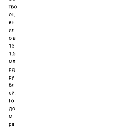
тво
оц
ен
ил
о в
13
1,5
мл
рд
ру
бл
ей.
Го
до
м
ра