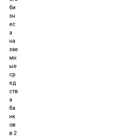
би
зн
ес
а
на
зае
мн
ые
ср
ед
ств
а
ба
нк
ов
в 2