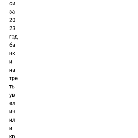
си
за
20
23
год
ба
нк
и
на
тре
ть
ув
ел
ич
ил
и
кр