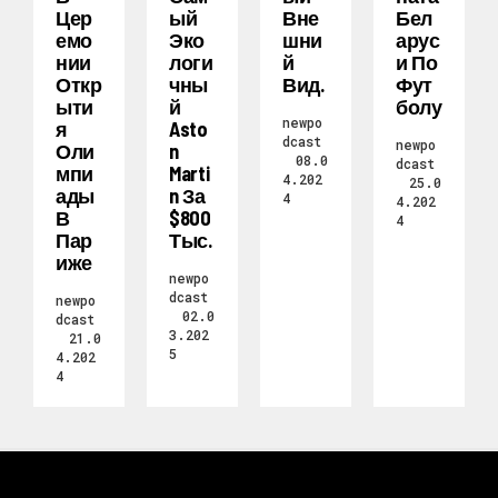
Цер
Ый
Вне
Бел
Емо
Эко
Шни
Арус
Нии
Логи
Й
И По
Откр
Чны
Вид.
Фут
Ыти
Й
Болу
newpo
Я
Asto
dcast
newpo
Оли
N
08.0
dcast
Мпи
Marti
4.202
25.0
Ады
N За
4
4.202
В
$800
4
Пар
Тыс.
Иже
newpo
dcast
newpo
02.0
dcast
3.202
21.0
5
4.202
4