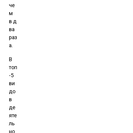
че
м
в д
ва
раз
а.
В
топ
-5
ви
до
в
де
яте
ль
но