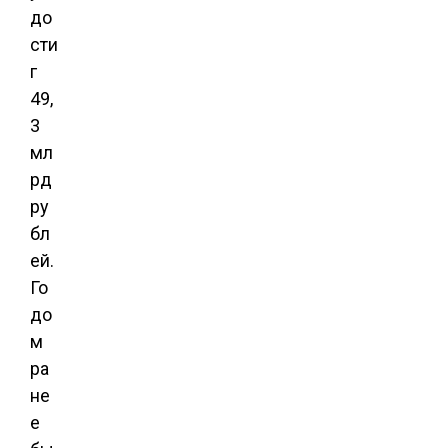
до
сти
г
49,
3
мл
рд
ру
бл
ей.
Го
до
м
ра
не
е