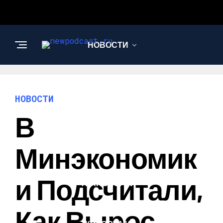
НОВОСТИ
БИЗНЕС И
ФИНАНСЫ
НОВОСТИ
В
АВТО
Минэкономик
НАУКА И
И Подсчитали,
ТЕХНОЛОГИИ
Как Вырос