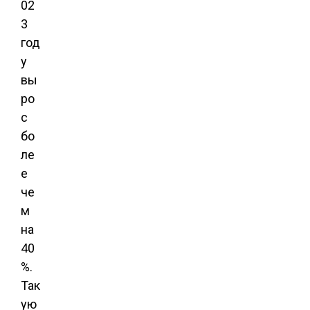
02
3
год
у
вы
ро
с
бо
ле
е
че
м
на
40
%.
Так
ую