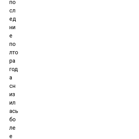
по
сл
ед
ни
е
по
лто
ра
год
а
сн
из
ил
ась
бо
ле
е