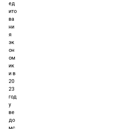
ед
ито
ва
ни
я
эк
он
ом
ик
и в
20
23
год
у
ве
до
мс