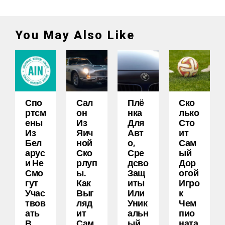
You May Also Like
Спо
Сал
Плё
Ско
Ртсм
Он
Нка
Лько
Ены
Из
Для
Сто
Из
Яич
Авт
Ит
Бел
Ной
О,
Сам
Арус
Ско
Сре
Ый
И Не
Рлуп
Дсво
Дор
Смо
Ы.
Защ
Огой
Гут
Как
Иты
Игро
Учас
Выг
Или
К
Твов
Ляд
Уник
Чем
Ать
Ит
Альн
Пио
В
Сам
Ый
Ната