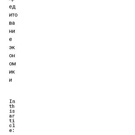
ед
ито
ва
ни
е
эк
он
ом
ик
и
In
th
is
ar
ti
cl
e: