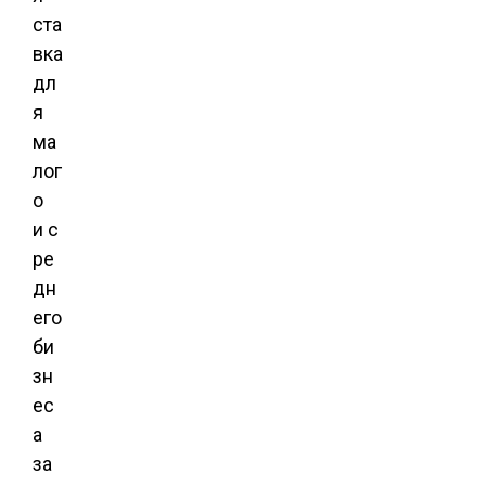
ста
вка
дл
я
ма
лог
о
и с
ре
дн
его
би
зн
ес
а
за