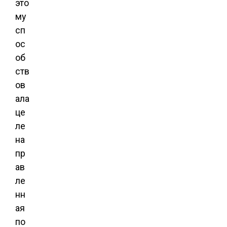
это
му
сп
ос
об
ств
ов
ала
це
ле
на
пр
ав
ле
нн
ая
по