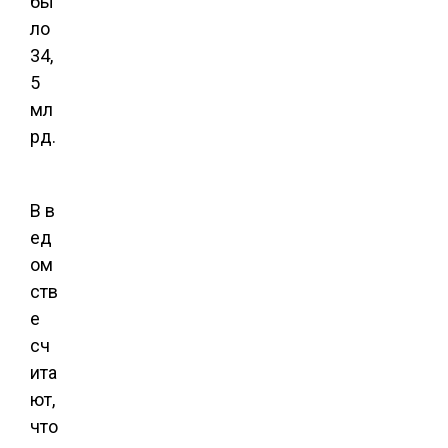
бы
ло
34,
5
мл
рд.
В в
ед
ом
ств
е
сч
ита
ют,
что