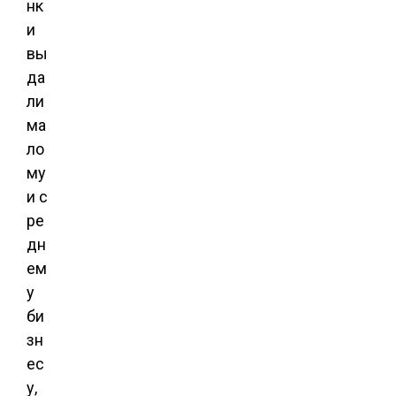
нк
и
вы
да
ли
ма
ло
му
и с
ре
дн
ем
у
би
зн
ес
у,