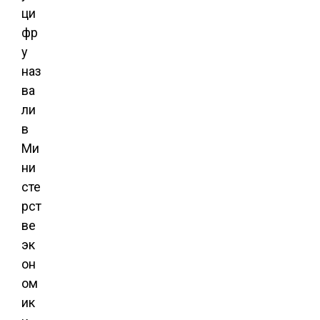
ци
фр
у
наз
ва
ли
в
Ми
ни
сте
рст
ве
эк
он
ом
ик