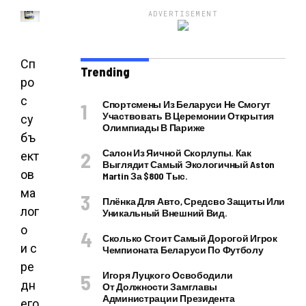
ADVERTISEMENT
Сп
Trending
ро
с
Спортсмены Из Беларуси Не Смогут
Участвовать В Церемонии Открытия
су
Олимпиады В Париже
бъ
Салон Из Яичной Скорлупы. Как
ект
Выглядит Самый Экологичный Aston
ов
Martin За $800 Тыс.
ма
Плёнка Для Авто, Средсво Защиты Или
лог
Уникальный Внешний Вид.
о
Сколько Стоит Самый Дорогой Игрок
и с
Чемпионата Беларуси По Футболу
ре
Игоря Луцкого Освободили
дн
От Должности Замглавы
Администрации Президента
его