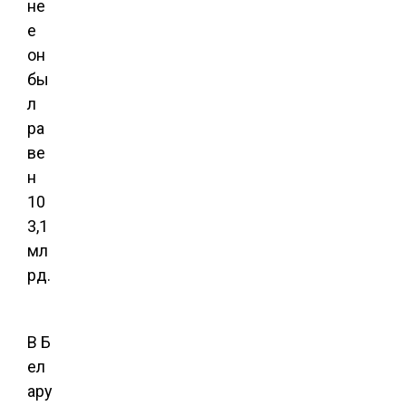
не
е
он
бы
л
ра
ве
н
10
3,1
мл
рд.
В Б
ел
ару