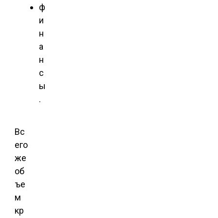
ф
и
н
а
н
с
ы
.
Вс
его
же
об
ъе
м
кр