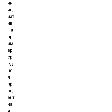
ин
иц
иат
ив.
На
пр
им
ер,
ср
ед
ня
я
пр
оц
ент
на
я