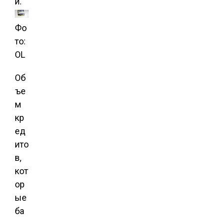
и.
Фо
то:
OL
Об
ъе
м
кр
ед
ито
в,
кот
ор
ые
ба