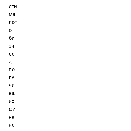
сти
ма
лог
о
би
зн
ес
а,
по
лу
чи
вш
их
фи
на
нс