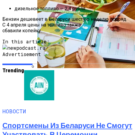
дизельное топливо — 2,4 рубля.
Бензин дешевеет в Беларуси шестую неделю подряд.
С 4 апреля цены на топливо также
сбавили копейку.
In this article:
Advertisement
Trending
Как Мы Худеем: 8 Этапов Похудения У
Мужчин И Женщин
НОВОСТИ
Спортсмены Из Беларуси Не Смогут
Участвовать В Церемонии