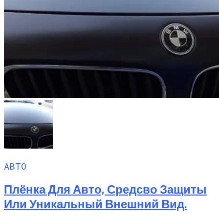
АВТО
Плёнка Для Авто, Средсво Защиты
Или Уникальный Внешний Вид.