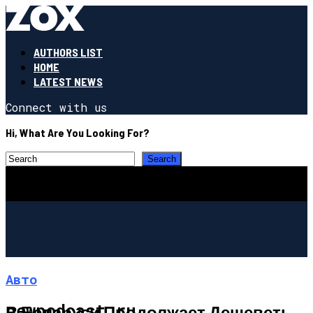
AUTHORS LIST
HOME
LATEST NEWS
Connect with us
Hi, What Are You Looking For?
Авто
newpodcast.ru
В Беларуси Продолжает Дешеветь