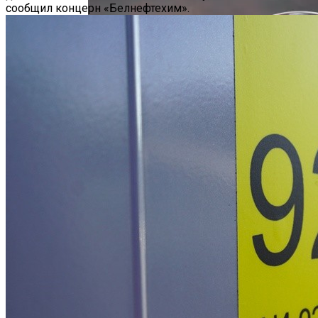
Популярности В Ближайшие Годы
сообщил концерн «Белнефтехим».
Hyundai Santa Fe: Мощное Сочетание
Традиций И Новаций При Расходе 6 Л
На «сотню»
Безлактозное Молоко — Обычное
Около 26 Млн Поездок В День: Uber
Молоко Или Хорошая Альтернатива?
Наконец-То Заработала В 2023 Году
Как Грамотно Начать Карьеру
Молодым Специалистам