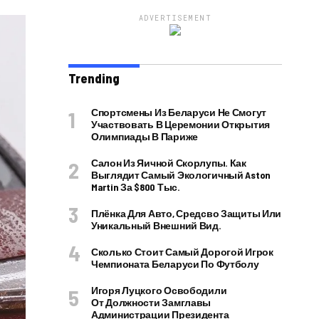
ADVERTISEMENT
Trending
Спортсмены Из Беларуси Не Смогут
Участвовать В Церемонии Открытия
Олимпиады В Париже
Салон Из Яичной Скорлупы. Как
Выглядит Самый Экологичный Aston
Martin За $800 Тыс.
Плёнка Для Авто, Средсво Защиты Или
Уникальный Внешний Вид.
Сколько Стоит Самый Дорогой Игрок
Чемпионата Беларуси По Футболу
Игоря Луцкого Освободили
От Должности Замглавы
Администрации Президента