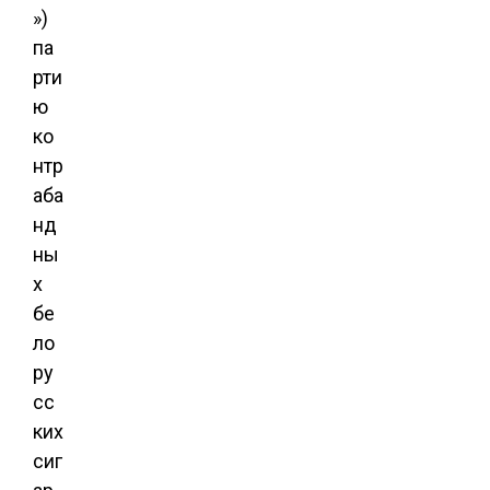
»)
па
рти
ю
ко
нтр
аба
нд
ны
х
бе
ло
ру
сс
ких
сиг