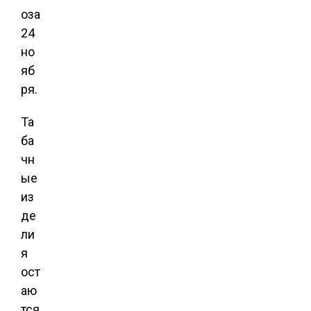
оза
24
но
яб
ря.
Та
ба
чн
ые
из
де
ли
я
ост
аю
тся