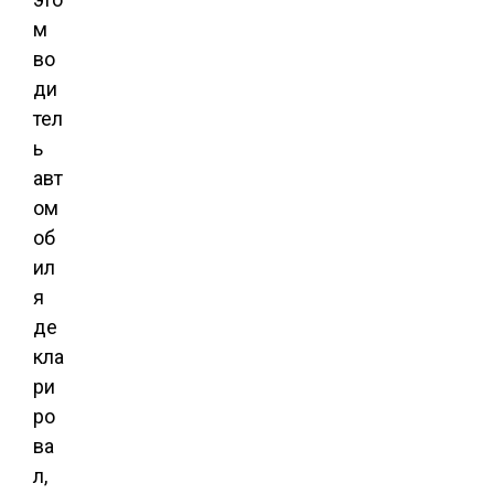
м
во
ди
тел
ь
авт
ом
об
ил
я
де
кла
ри
ро
ва
л,