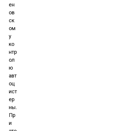
ен
ов
ск
ом
у
ко
нтр
ол
ю
авт
оц
ист
ер
ны.
Пр
и
это