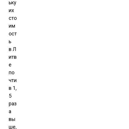
ьку
их
сто
им
ост
ь
в Л
итв
е
по
чти
в 1,
5
раз
а
вы
ше,