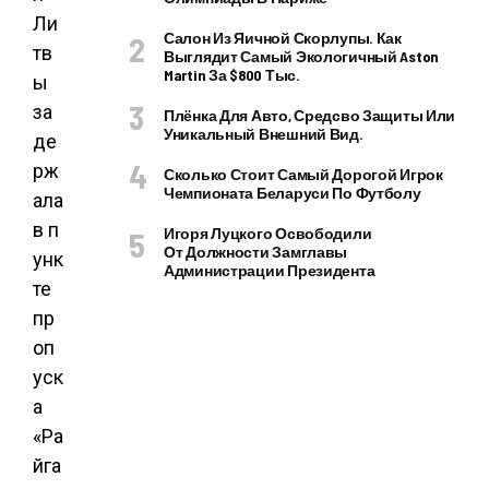
Ли
Салон Из Яичной Скорлупы. Как
тв
Выглядит Самый Экологичный Aston
Martin За $800 Тыс.
ы
за
Плёнка Для Авто, Средсво Защиты Или
Уникальный Внешний Вид.
де
рж
Сколько Стоит Самый Дорогой Игрок
Чемпионата Беларуси По Футболу
ала
в п
Игоря Луцкого Освободили
От Должности Замглавы
унк
Администрации Президента
те
пр
оп
уск
а
«Ра
йга