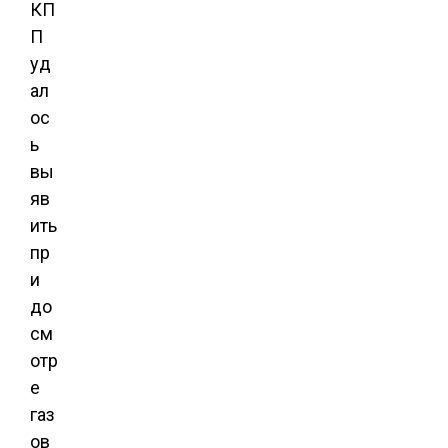
КП
П
уд
ал
ос
ь
вы
яв
ить
пр
и
до
см
отр
е
газ
ов