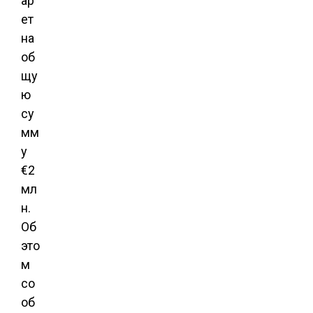
ар
ет
на
об
щу
ю
су
мм
у
€2
мл
н.
Об
это
м
со
об