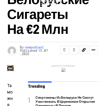
КРАСОТА И
ЗДОРОВЬЕ
Сигареты
На €2 Млн
By
newpodcast
Published
15.07
.2025
ADVERTISEMENT
Та
Trending
мо
Спортсмены Из Беларуси Не Смогут
жн
Участвовать В Церемонии Открытия
я
Олимпиады В Париже