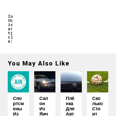
In
th
is
ar
ti
cl
e:
You May Also Like
Спо
Сал
Плё
Ско
Ртсм
Он
Нка
Лько
Ены
Из
Для
Сто
Из
Яич
Авт
Ит