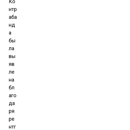
Ко
нтр
аба
нд
а
бы
ла
вы
яв
ле
на
бл
аго
да
ря
ре
нтг