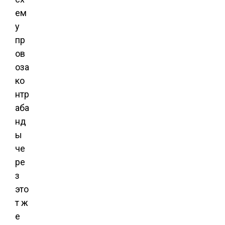
ем
у
пр
ов
оза
ко
нтр
аба
нд
ы
че
ре
з
это
т ж
е