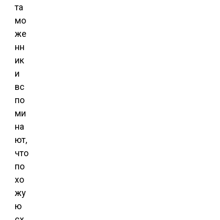
та
мо
же
нн
ик
и
вс
по
ми
на
ют,
что
по
хо
жу
ю
сх