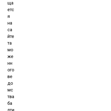
ща
етс
я
на
са
йте
та
мо
же
нн
ого
ве
до
мс
тва
ба
лти