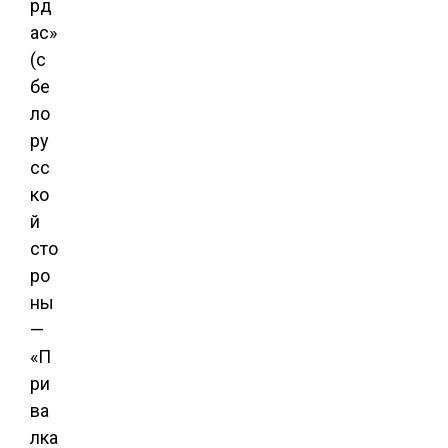
рд
ас»
(с
бе
ло
ру
сс
ко
й
сто
ро
ны
—
«П
ри
ва
лка