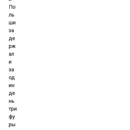
По
ль
ши
за
де
рж
ал
и
за
од
ин
де
нь
три
фу
ры