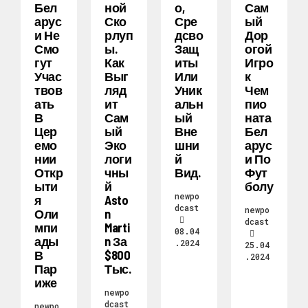
Бел
Ной
О,
Сам
Арус
Ско
Сре
Ый
И Не
Рлуп
Дсво
Дор
Смо
Ы.
Защ
Огой
Гут
Как
Иты
Игро
Учас
Выг
Или
К
Твов
Ляд
Уник
Чем
Ать
Ит
Альн
Пио
В
Сам
Ый
Ната
Цер
Ый
Вне
Бел
Емо
Эко
Шни
Арус
Нии
Логи
Й
И По
Откр
Чны
Вид.
Фут
Ыти
Й
Болу
newpo
Я
Asto
dcast
newpo
Оли
N
dcast
Мпи
Marti
08.04
Ады
N За
.2024
25.04
В
$800
.2024
Пар
Тыс.
Иже
newpo
dcast
newpo