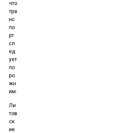
что
тра
нс
по
рт
сл
ед
ует
по
ро
жн
им.
Ли
тов
ск
ие