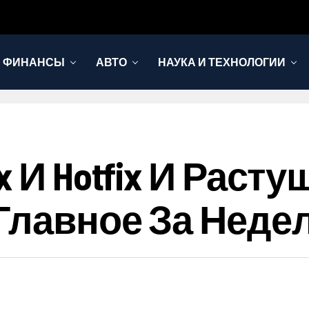
И ФИНАНСЫ
АВТО
НАУКА И ТЕХНОЛОГИИ
x И Hotfix И Рас
лавное За Неделю 