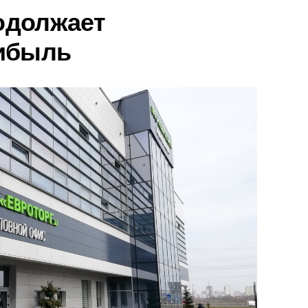
родолжает
рибыль