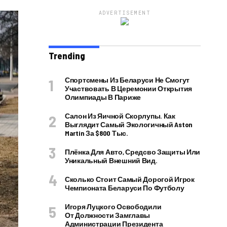
ADVERTISEMENT
Trending
Спортсмены Из Беларуси Не Смогут
Участвовать В Церемонии Открытия
Олимпиады В Париже
Салон Из Яичной Скорлупы. Как
Выглядит Самый Экологичный Aston
Martin За $800 Тыс.
Плёнка Для Авто, Средсво Защиты Или
Уникальный Внешний Вид.
Сколько Стоит Самый Дорогой Игрок
Чемпионата Беларуси По Футболу
Игоря Луцкого Освободили
От Должности Замглавы
Администрации Президента