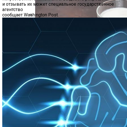
и отзывать их может специальное государственное
агентство
сообщает Washington Post.
Hyundai Santa Fe: Мощное Сочетание
Традиций И Новаций При Расходе 6 Л
На «сотню»
Безлактозное Молоко — Обычное
В Беларуси Начинает Работать
Молоко Или Хорошая Альтернатива?
Доставка Лекарств На Дом
Как Грамотно Начать Карьеру
Молодым Специалистам