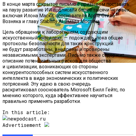
В конце марта открытое письмо с призывом поставить
на паузу развитие ИИ подписали более тысячи человек,
включая Илона Маска, сооснователя Apple Стива
Возняка и главу Stability AI Эмада Мостака.
Цель обращения к лабораториям, создающим
искусственный интеллект, — подождать, пока общие
протоколы безопасности для таких конструкций
не будут разработаны, внедрены и проверены
независимыми экспертами. Письмо также содержит
описание потенциальных рисков для общества
и цивилизации, возникающих со стороны
Как Мы Худеем: 8 Этапов Похудения У
конкурентоспособных систем искусственного
Мужчин И Женщин
интеллекта в виде экономических и политических
потрясений. Эту идею в свою очередь
раскритиковал сооснователь Microsoft Билл Гейтс, по
мнению которого, куда эффективнее научиться
правильно применять разработки.
In this article:
Advertisement