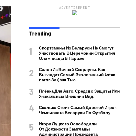
ADVERTISEMENT
Trending
Спортсмены Из Беларуси Не Смогут
Участвовать В Церемонии Открытия
Олимпиады В Париже
Салон Из Яичной Скорлупы. Как
Выглядит Самый Экологичный Aston
Martin За $800 Тыс.
Плёнка Для Авто, Средсво Защиты Или
Уникальный Внешний Вид.
Сколько Стоит Самый Дорогой Игрок
Чемпионата Беларуси По Футболу
Игоря Луцкого Освободили
От Должности Замглавы
Администрации Президента