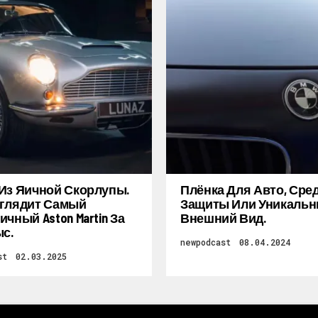
Из Яичной Скорлупы.
Плёнка Для Авто, Сре
глядит Самый
Защиты Или Уникаль
ичный Aston Martin За
Внешний Вид.
ыс.
newpodcast
08.04.2024
st
02.03.2025