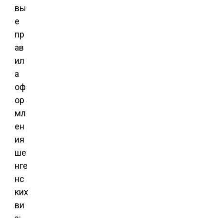
вы
е
пр
ав
ил
а
оф
ор
мл
ен
ия
ше
нге
нс
ких
ви