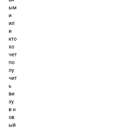
ым
и
ил
и
кто
хо
чет
по
лу
чит
ь
ви
зу
в н
ов
ый