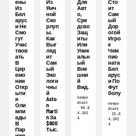
Ены
Из
Для
Сто
Из
Яич
Авт
Ит
Бел
Ной
О,
Сам
Арус
Ско
Сре
Ый
И Не
Рлуп
Дсво
Дор
Смо
Ы.
Защ
Огой
Гут
Как
Иты
Игро
Учас
Выг
Или
К
Твов
Ляд
Уник
Чем
Ать
Ит
Альн
Пио
В
Сам
Ый
Ната
Цер
Ый
Вне
Бел
Емо
Эко
Шни
Арус
Нии
Логи
Й
И По
Откр
Чны
Вид.
Фут
Ыти
Й
Болу
newpo
Я
Asto
dcast
newpo
Оли
N
08.0
dcast
Мпи
Marti
4.202
25.0
Ады
N За
4
4.202
В
$800
4
Пар
Тыс.
Иже