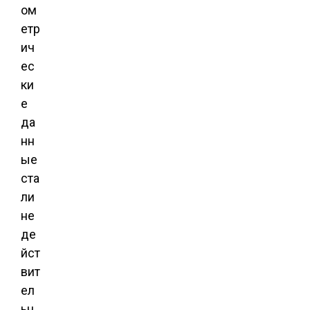
ом
етр
ич
ес
ки
е
да
нн
ые
ста
ли
не
де
йст
вит
ел
ьн