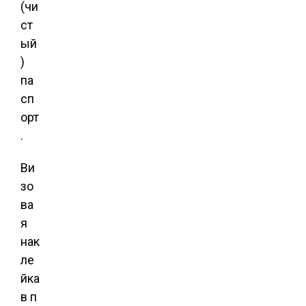
(чи
ст
ый
)
па
сп
орт
.
Ви
зо
ва
я
нак
ле
йка
в п