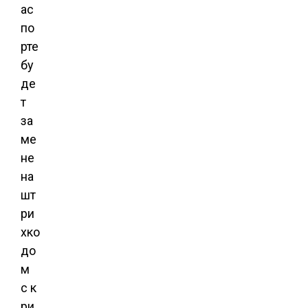
ас
по
рте
бу
де
т
за
ме
не
на
шт
ри
хко
до
м
с к
ри