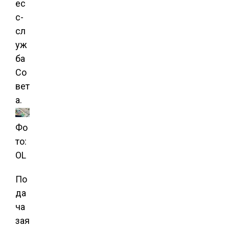
ес
с-
сл
уж
ба
Со
вет
а.
Фо
то:
OL
По
да
ча
зая