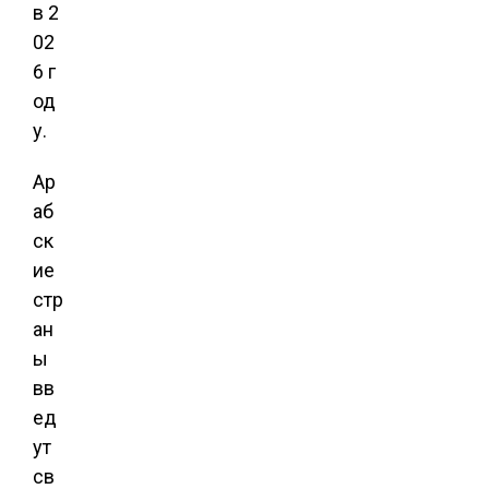
в 2
02
6 г
од
у.
Ар
аб
ск
ие
стр
ан
ы
вв
ед
ут
св