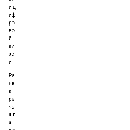
и ц
иф
ро
во
й
ви
зо
й.
Ра
не
е
ре
чь
шл
а