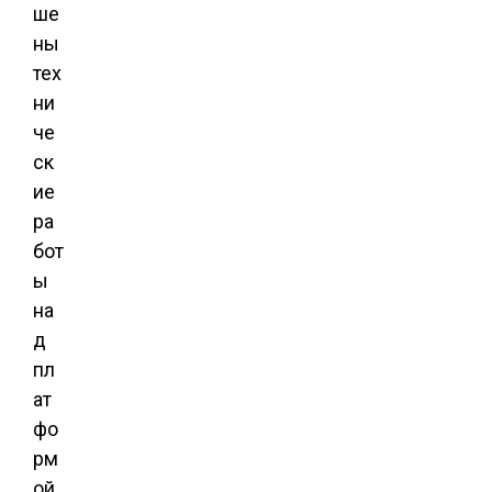
ше
ны
тех
ни
че
ск
ие
ра
бот
ы
на
д
пл
ат
фо
рм
ой