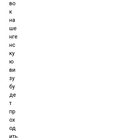
во
к
на
ше
нге
нс
ку
ю
ви
зу
бу
де
т
пр
ох
од
ить