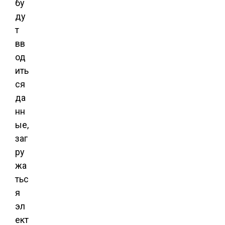
бу
ду
т
вв
од
ить
ся
да
нн
ые,
заг
ру
жа
тьс
я
эл
ект