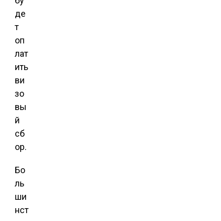
бу
де
т
оп
лат
ить
ви
зо
вы
й
сб
ор.
Бо
ль
ши
нст