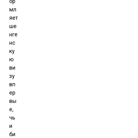
ор
мл
яет
ше
нге
нс
ку
ю
ви
зу
вп
ер
вы
е,
чь
и
би