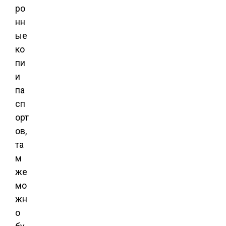
ро
нн
ые
ко
пи
и
па
сп
орт
ов,
та
м
же
мо
жн
о