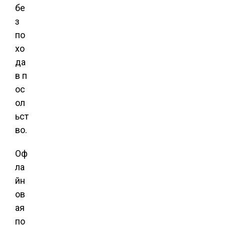
бе
з
по
хо
да
в п
ос
ол
ьст
во.
Оф
ла
йн
ов
ая
по