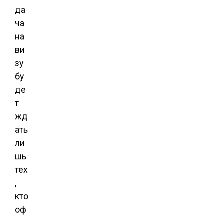
да
ча
на
ви
зу
бу
де
т
жд
ать
ли
шь
тех
,
кто
оф