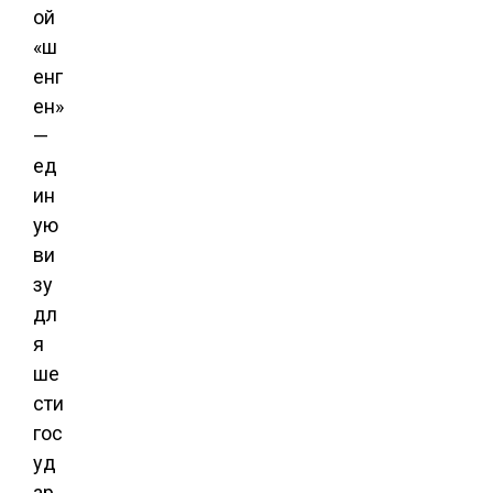
ой
«ш
енг
ен»
—
ед
ин
ую
ви
зу
дл
я
ше
сти
гос
уд
ар