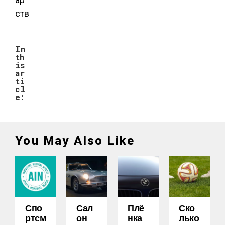
ств
In
th
is
ar
ti
cl
e:
You May Also Like
Спо
Сал
Плё
Ско
Ртсм
Он
Нка
Лько