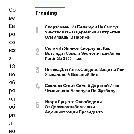
Со
Trending
вет
Ев
Спортсмены Из Беларуси Не Смогут
Участвовать В Церемонии Открытия
ро
Олимпиады В Париже
со
Салон Из Яичной Скорлупы. Как
юз
Выглядит Самый Экологичный Aston
а
Martin За $800 Тыс.
13
Плёнка Для Авто, Средсво Защиты Или
но
Уникальный Внешний Вид.
яб
Сколько Стоит Самый Дорогой Игрок
ря
Чемпионата Беларуси По Футболу
од
Игоря Луцкого Освободили
об
От Должности Замглавы
Администрации Президента
ри
л
но