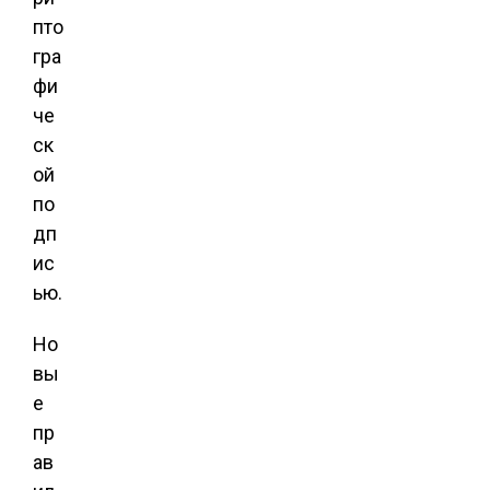
пто
гра
фи
че
ск
ой
по
дп
ис
ью.
Но
вы
е
пр
ав