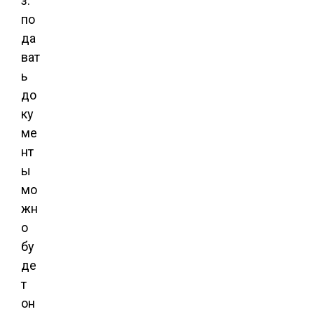
з:
по
да
ват
ь
до
ку
ме
нт
ы
мо
жн
о
бу
де
т
он