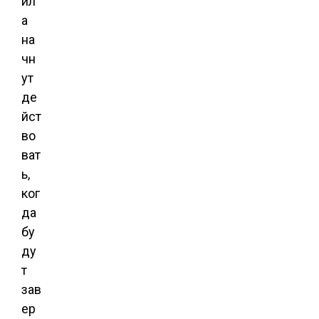
ил
а
на
чн
ут
де
йст
во
ват
ь,
ког
да
бу
ду
т
зав
ер