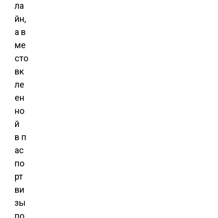
ла
йн,
а в
ме
сто
вк
ле
ен
но
й
в п
ас
по
рт
ви
зы
по