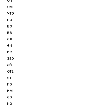
о т
ом,
что
но
во
вв
ед
ен
ие
зар
аб
ота
ет
пр
им
ер
но