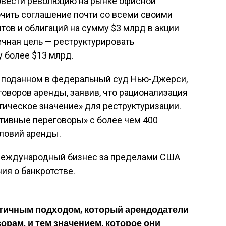
ровести революцию на рынке офисной
ить соглашение почти со всеми своими
тов и облигаций на сумму $3 млрд в акции
чная цель — реструктурировать
у более $13 млрд.
е, поданном в федеральный суд Нью-Джерси,
говоров аренды, заявив, что рационализация
тическое значение» для реструктуризации.
ктивные переговоры» с более чем 400
ловий аренды.
 международный бизнес за пределами США
ия о банкротстве.
тичным подходом, который арендодатели
рам, и тем значением, которое они