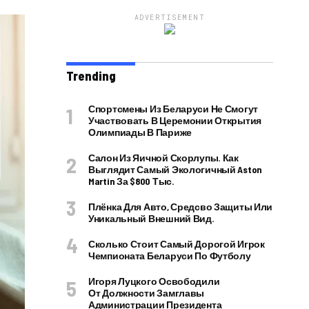
ADVERTISEMENT
Trending
Спортсмены Из Беларуси Не Смогут
Участвовать В Церемонии Открытия
Олимпиады В Париже
Салон Из Яичной Скорлупы. Как
Выглядит Самый Экологичный Aston
Martin За $800 Тыс.
Плёнка Для Авто, Средсво Защиты Или
Уникальный Внешний Вид.
Сколько Стоит Самый Дорогой Игрок
Чемпионата Беларуси По Футболу
Игоря Луцкого Освободили
От Должности Замглавы
Администрации Президента