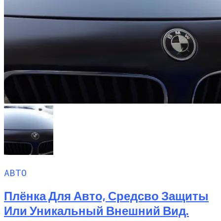
АВТО
Плёнка Для Авто, Средсво Защиты
Или Уникальный Внешний Вид.