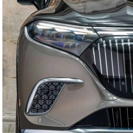
Какие Кредиты Дают В Беларуси
На Китайские Автомобили
Шипы Или Липучка? Что Выбрать В
Условиях Российской Зимы?
7 Домашних Методов Для Улучшения
Тайвань Снова Расширил Ограничения
Памяти И Концентрации
На Ввоз Товаров В Беларусь И Россию
Какие Навыки Станут Ключевыми
Через 10 Лет И Как Подготовиться К Ним
Сегодня