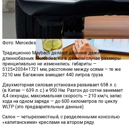
Фото: Mercedes
Традиционно Maybach делают длиннее даже
длиннобазных Mercedes, но в данном случае размеры
принципиально не изменились: габариты —
Как Мы Худеем: 8 Этапов Похудения У
5125×2034×1721 мм, расстояние между осями — те же
Мужчин И Женщин
3210 мм. Багажник вмещает 440 литров груза.
Двухмоторная силовая установка развивает 658 л. с.
(в Китае — 639 л. с.) и 950 Нм. Разгон до сотни занимает
4,4 секунды, максимальная скорость — 210 км/ч, запас
хода на одном заряде — до 600 километров по циклу
WLTP (это предварительные данные).
Салон — четырехместный, с разделенными консолью
«капитанскими» креслами на втором ряду.