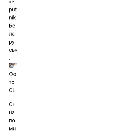
«S
put
nik
Бе
ла
ру
сь»
.
Фо
то:
OL
Он
на
по
мн