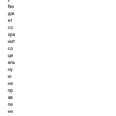
бю
дж
ет
со
хра
нит
со
ци
аль
ну
ю
на
пр
ав
ле
нн