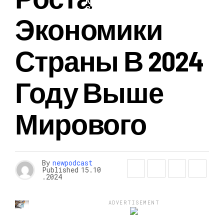
КРАСОТА И
ЗДОРОВЬЕ
Экономики
Страны В 2024
Году Выше
Мирового
By
newpodcast
Published
15.10
.2024
ADVERTISEMENT