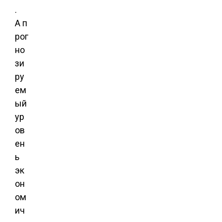
.
А п
рог
но
зи
ру
ем
ый
ур
ов
ен
ь
эк
он
ом
ич