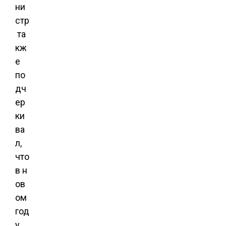
ни
стр
та
кж
е
по
дч
ер
ки
ва
л,
что
в н
ов
ом
год
у