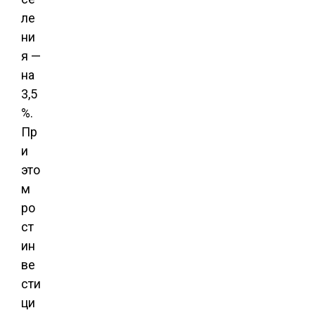
ле
ни
я —
на
3,5
%.
Пр
и
это
м
ро
ст
ин
ве
сти
ци