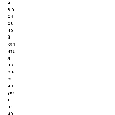
й
в о
сн
ов
но
й
кап
ита
л
пр
огн
оз
ир
ую
т
на
3,9