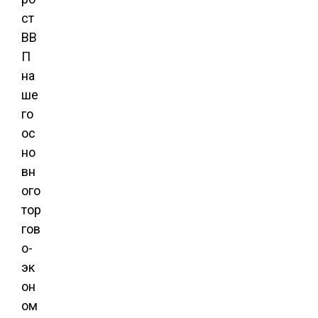
ст
ВВ
П
на
ше
го
ос
но
вн
ого
тор
гов
о-
эк
он
ом