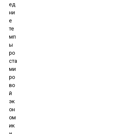
ед
ни
е
те
мп
ы
ро
ста
ми
ро
во
й
эк
он
ом
ик
и.