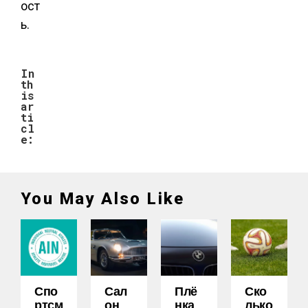
ост
ь.
In
th
is
ar
ti
cl
e:
You May Also Like
Спо
Сал
Плё
Ско
Ртсм
Он
Нка
Лько