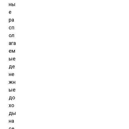
ны
е
ра
сп
ол
ага
ем
ые
де
не
жн
ые
до
хо
ды
на
се