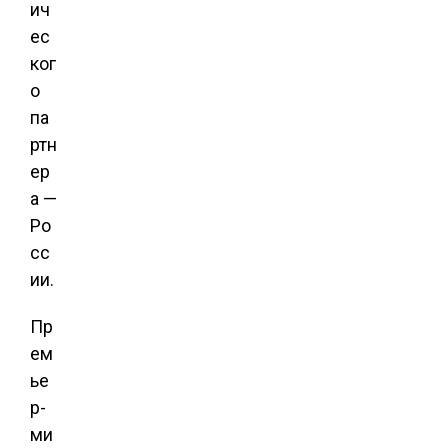
ич
ес
ког
о
па
ртн
ер
а —
Ро
сс
ии.
Пр
ем
ье
р-
ми