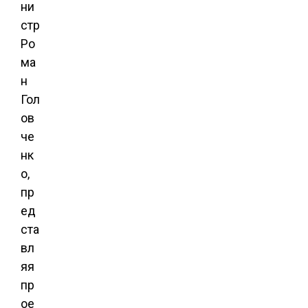
ни
стр
Ро
ма
н
Гол
ов
че
нк
о,
пр
ед
ста
вл
яя
пр
ое