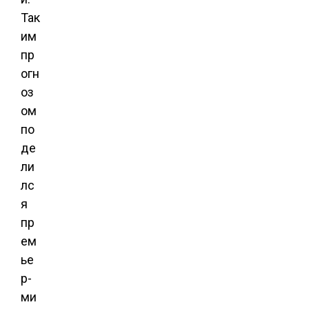
Так
им
пр
огн
оз
ом
по
де
ли
лс
я
пр
ем
ье
р-
ми