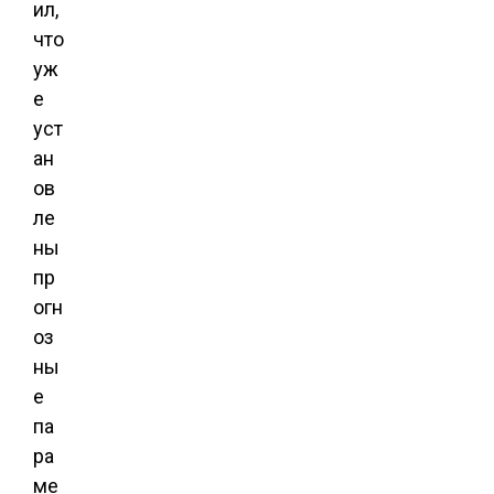
ил,
что
уж
е
уст
ан
ов
ле
ны
пр
огн
оз
ны
е
па
ра
ме