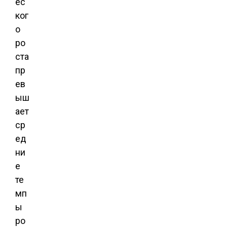
ес
ког
о
ро
ста
пр
ев
ыш
ает
ср
ед
ни
е
те
мп
ы
ро