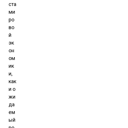
ста
ми
ро
во
й
эк
он
ом
ик
и,
как
и о
жи
да
ем
ый
ро