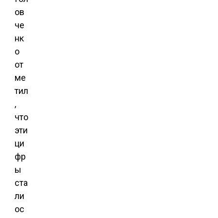
ов
че
нк
о
от
ме
тил
,
что
эти
ци
фр
ы
ста
ли
ос