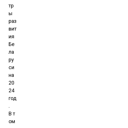
тр
ы
раз
вит
ия
Бе
ла
ру
си
на
20
24
год
.
В т
ом