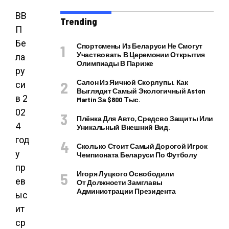
ВВ
Trending
П
Бе
Спортсмены Из Беларуси Не Смогут
Участвовать В Церемонии Открытия
ла
Олимпиады В Париже
ру
Салон Из Яичной Скорлупы. Как
си
Выглядит Самый Экологичный Aston
в 2
Martin За $800 Тыс.
02
Плёнка Для Авто, Средсво Защиты Или
4
Уникальный Внешний Вид.
год
Сколько Стоит Самый Дорогой Игрок
у
Чемпионата Беларуси По Футболу
пр
Игоря Луцкого Освободили
ев
От Должности Замглавы
Администрации Президента
ыс
ит
ср