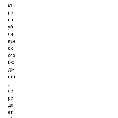
кт
ре
сп
уб
ли
кан
ск
ого
бю
дж
ета
,
пе
ре
да
ет