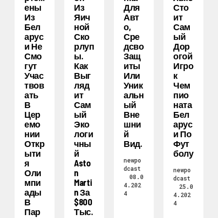
Ены
Из
Для
Сто
Из
Яич
Авт
Ит
Бел
Ной
О,
Сам
Арус
Ско
Сре
Ый
И Не
Рлуп
Дсво
Дор
Смо
Ы.
Защ
Огой
Гут
Как
Иты
Игро
Учас
Выг
Или
К
Твов
Ляд
Уник
Чем
Ать
Ит
Альн
Пио
В
Сам
Ый
Ната
Цер
Ый
Вне
Бел
Емо
Эко
Шни
Арус
Нии
Логи
Й
И По
Откр
Чны
Вид.
Фут
Ыти
Й
Болу
newpo
Я
Asto
dcast
newpo
Оли
N
08.0
dcast
Мпи
Marti
4.202
25.0
Ады
N За
4
4.202
В
$800
4
Пар
Тыс.